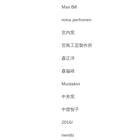
Max Bill
mina perhonen
宮内窯
宮島工芸製作所
森正洋
森脇靖
Mustakivi
中井窯
中曽智子
2016/
nendo