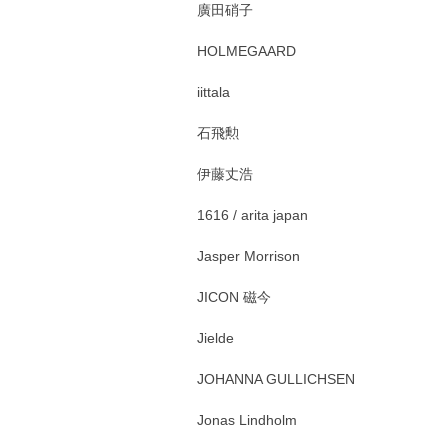
廣田硝子
HOLMEGAARD
iittala
石飛勲
伊藤丈浩
1616 / arita japan
Jasper Morrison
JICON 磁今
Jielde
JOHANNA GULLICHSEN
Jonas Lindholm