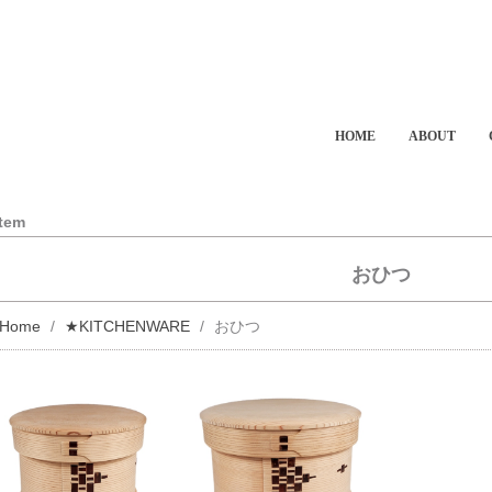
HOME
ABOUT
Item
おひつ
Home
★KITCHENWARE
おひつ