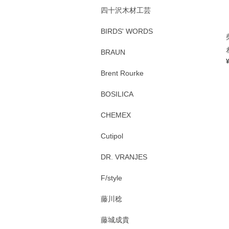
四十沢木材工芸
BIRDS' WORDS
BRAUN
Brent Rourke
BOSILICA
CHEMEX
Cutipol
DR. VRANJES
F/style
藤川稔
藤城成貴