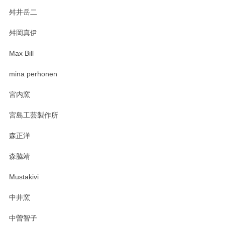
舛井岳二
舛岡真伊
Max Bill
mina perhonen
宮内窯
宮島工芸製作所
森正洋
森脇靖
Mustakivi
中井窯
中曽智子