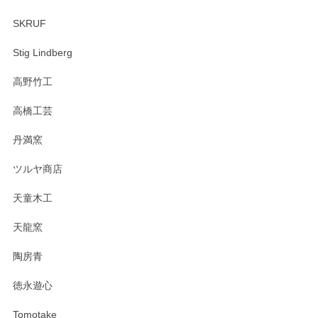
SKRUF
Stig Lindberg
高野竹工
高橋工芸
丹満窯
ツルヤ商店
天童木工
天龍窯
陶房青
徳永遊心
Tomotake