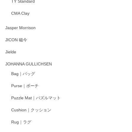
TY Standard
CMA Clay
Jasper Morrison
JICON 磁今
Jielde
JOHANNA GULLICHSEN
Bag｜バッグ
Purse｜ポーチ
Puzzle Mat｜パズルマット
Cushion｜クッション
Rug｜ラグ