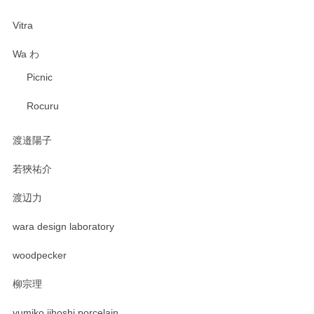
Vitra
Wa わ
Picnic
Rocuru
渡邉陽子
若狹祐介
渡辺力
wara design laboratory
woodpecker
柳宗理
yumiko iihoshi porcelain