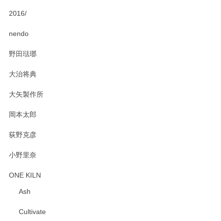
2016/
nendo
野田琺瑯
大治将典
大矢製作所
岡本太郎
荻野克彦
小野里奈
ONE KILN
Ash
Cultivate