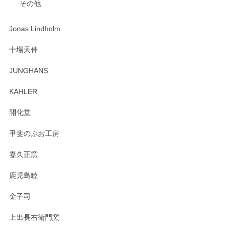
その他
Jonas Lindholm
十場天伸
JUNGHANS
KAHLER
開化堂
甲斐のぶお工房
嘉久正窯
鹿児島睦
金子司
上出長右衛門窯