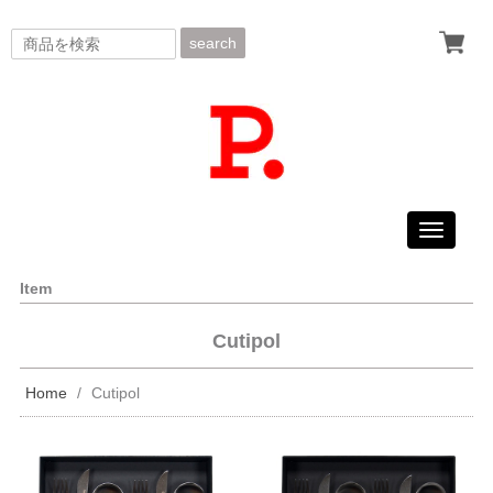
search
Toggle
navigati
Item
Cutipol
Home
Cutipol