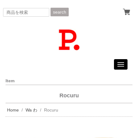
search
Toggle
navigati
Item
Rocuru
Home
Wa わ
Rocuru