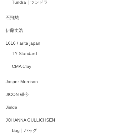
Tundra｜ツンドラ
石飛勲
伊藤丈浩
1616 / arita japan
TY Standard
CMA Clay
Jasper Morrison
JICON 磁今
Jielde
JOHANNA GULLICHSEN
Bag｜バッグ