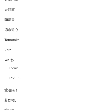
天龍窯
陶房青
徳永遊心
Tomotake
Vitra
Wa わ
Picnic
Rocuru
渡邉陽子
若狹祐介