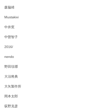
森脇靖
Mustakivi
中井窯
中曽智子
2016/
nendo
野田琺瑯
大治将典
大矢製作所
岡本太郎
荻野克彦