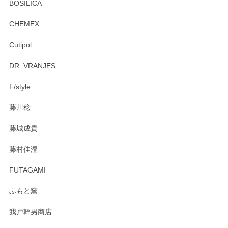
BOSILICA
CHEMEX
Cutipol
DR. VRANJES
F/style
藤川稔
藤城成貴
藤村佳澄
FUTAGAMI
ふもと窯
我戸幹男商店