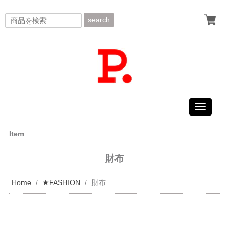
search
Toggle
navigati
Item
財布
Home
★FASHION
財布