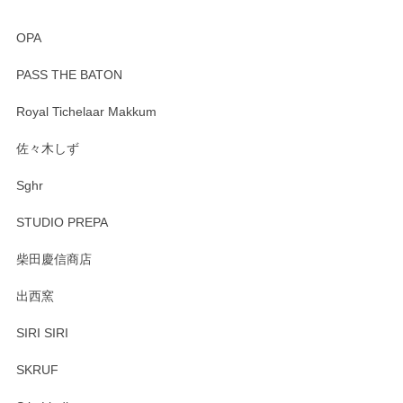
OPA
PASS THE BATON
Royal Tichelaar Makkum
佐々木しず
Sghr
STUDIO PREPA
柴田慶信商店
出西窯
SIRI SIRI
SKRUF