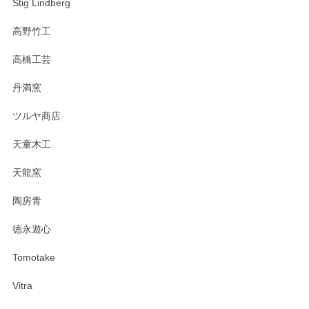
Stig Lindberg
高野竹工
高橋工芸
丹満窯
ツルヤ商店
天童木工
天龍窯
陶房青
徳永遊心
Tomotake
Vitra