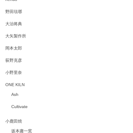
野田琺瑯
大治将典
大矢製作所
岡本太郎
荻野克彦
小野里奈
ONE KILN
Ash
Cultivate
小鹿田焼
坂本庸一窯