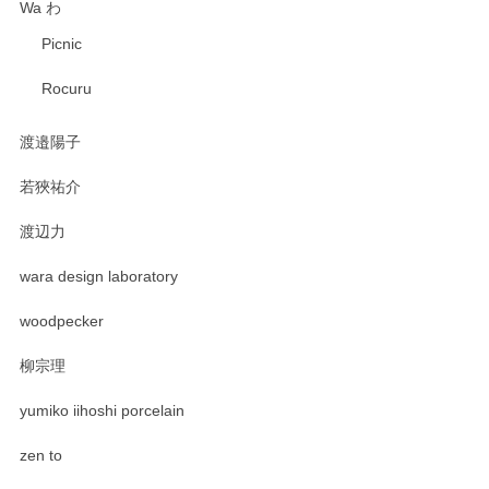
Wa わ
Picnic
Rocuru
渡邉陽子
若狹祐介
渡辺力
wara design laboratory
woodpecker
柳宗理
yumiko iihoshi porcelain
zen to