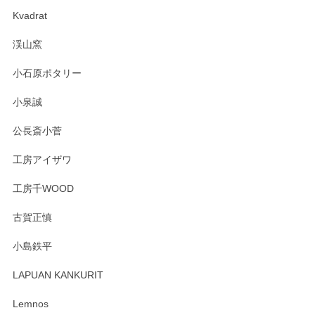
Kvadrat
渓山窯
小石原ポタリー
小泉誠
公長斎小菅
工房アイザワ
工房千WOOD
古賀正慎
小島鉄平
LAPUAN KANKURIT
Lemnos