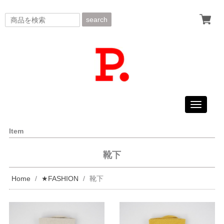
search
Toggle
navigati
Item
靴下
Home
★FASHION
靴下