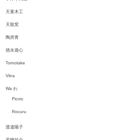
天童木工
天龍窯
陶房青
徳永遊心
Tomotake
Vitra
Wa わ
Picnic
Rocuru
渡邉陽子
若狹祐介