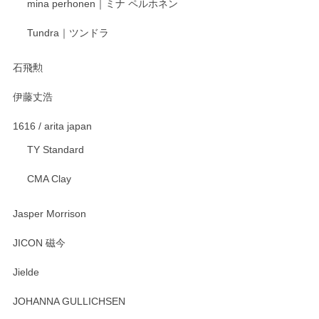
mina perhonen｜ミナ ペルホネン
Tundra｜ツンドラ
石飛勲
伊藤丈浩
1616 / arita japan
TY Standard
CMA Clay
Jasper Morrison
JICON 磁今
Jielde
JOHANNA GULLICHSEN