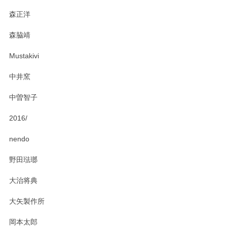
森正洋
森脇靖
Mustakivi
中井窯
中曽智子
2016/
nendo
野田琺瑯
大治将典
大矢製作所
岡本太郎