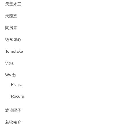
天童木工
天龍窯
陶房青
徳永遊心
Tomotake
Vitra
Wa わ
Picnic
Rocuru
渡邉陽子
若狹祐介