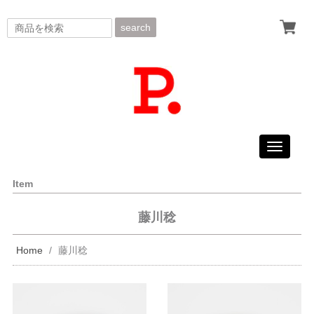
search
Toggle
navigati
Item
藤川稔
Home
藤川稔