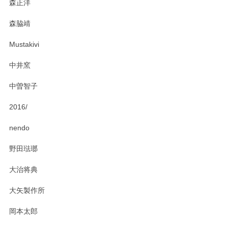
森正洋
森脇靖
Mustakivi
中井窯
中曽智子
2016/
nendo
野田琺瑯
大治将典
大矢製作所
岡本太郎