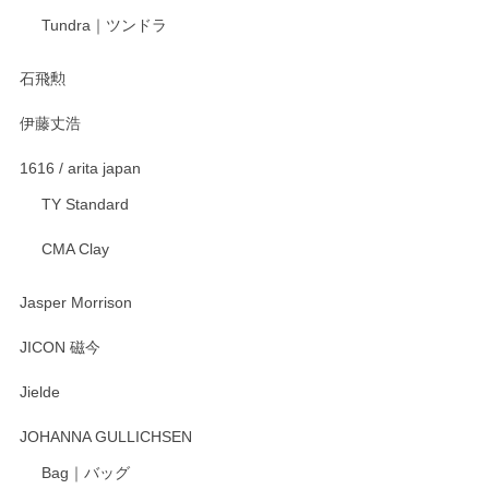
Tundra｜ツンドラ
石飛勲
伊藤丈浩
1616 / arita japan
TY Standard
CMA Clay
Jasper Morrison
JICON 磁今
Jielde
JOHANNA GULLICHSEN
Bag｜バッグ