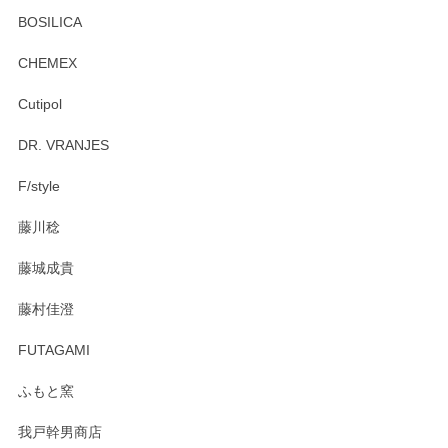
BOSILICA
CHEMEX
Cutipol
DR. VRANJES
F/style
藤川稔
藤城成貴
藤村佳澄
FUTAGAMI
ふもと窯
我戸幹男商店