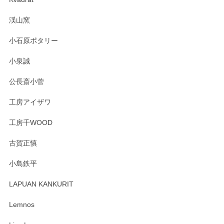
渓山窯
小石原ポタリー
小泉誠
公長斎小菅
工房アイザワ
工房千WOOD
古賀正慎
小島鉄平
LAPUAN KANKURIT
Lemnos