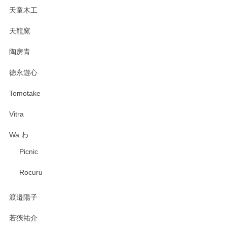
天童木工
天龍窯
陶房青
徳永遊心
Tomotake
Vitra
Wa わ
Picnic
Rocuru
渡邉陽子
若狹祐介