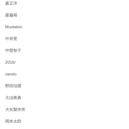
森正洋
森脇靖
Mustakivi
中井窯
中曽智子
2016/
nendo
野田琺瑯
大治将典
大矢製作所
岡本太郎