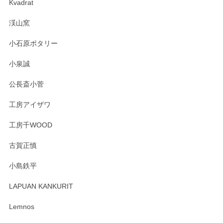
Kvadrat
渓山窯
小石原ポタリー
小泉誠
公長斎小菅
工房アイザワ
工房千WOOD
古賀正慎
小島鉄平
LAPUAN KANKURIT
Lemnos