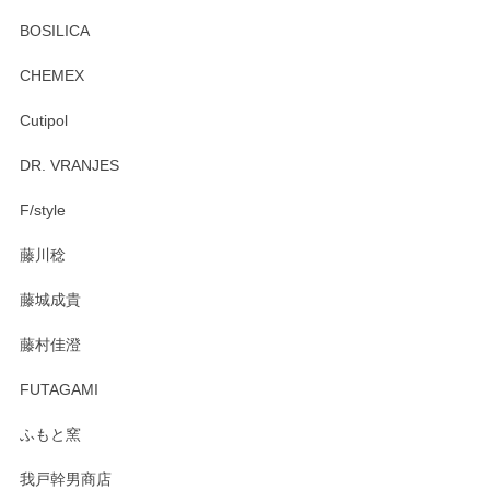
BOSILICA
CHEMEX
Cutipol
DR. VRANJES
F/style
藤川稔
藤城成貴
藤村佳澄
FUTAGAMI
ふもと窯
我戸幹男商店