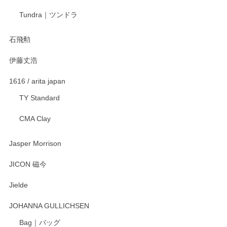
Tundra｜ツンドラ
石飛勲
伊藤丈浩
1616 / arita japan
TY Standard
CMA Clay
Jasper Morrison
JICON 磁今
Jielde
JOHANNA GULLICHSEN
Bag｜バッグ