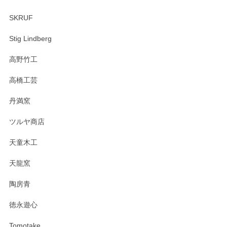
SKRUF
Stig Lindberg
高野竹工
高橋工芸
丹満窯
ツルヤ商店
天童木工
天龍窯
陶房青
徳永遊心
Tomotake