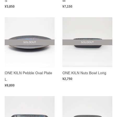
S
M
¥3,850
¥7,150
SOLDOUT
SOLDOUT
ONE KILN Pebble Oval Plate
ONE KILN Nuts Bowl Long
¥2,750
L
¥8,800