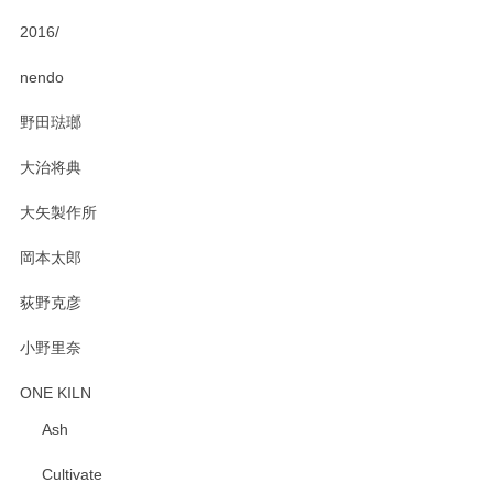
2016/
nendo
野田琺瑯
大治将典
大矢製作所
岡本太郎
荻野克彦
小野里奈
ONE KILN
Ash
Cultivate