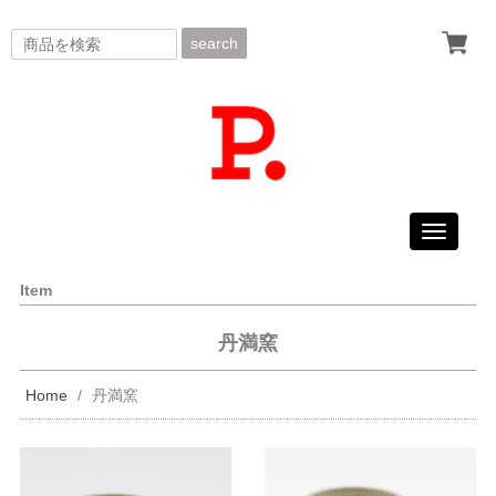
search
Toggle
navigati
Item
丹満窯
Home
丹満窯