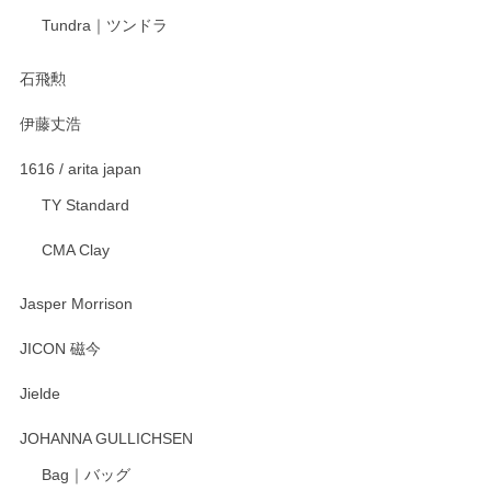
Tundra｜ツンドラ
石飛勲
伊藤丈浩
1616 / arita japan
TY Standard
CMA Clay
Jasper Morrison
JICON 磁今
Jielde
JOHANNA GULLICHSEN
Bag｜バッグ