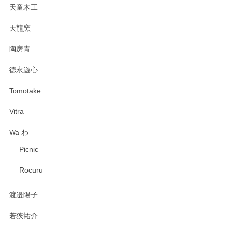
天童木工
天龍窯
陶房青
徳永遊心
Tomotake
Vitra
Wa わ
Picnic
Rocuru
渡邉陽子
若狹祐介