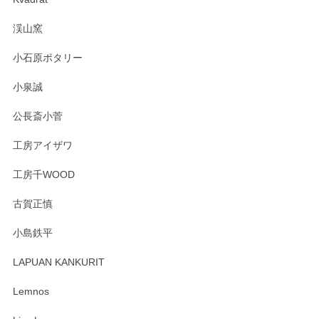
渓山窯
小石原ポタリー
小泉誠
公長斎小菅
工房アイザワ
工房千WOOD
古賀正慎
小島鉄平
LAPUAN KANKURIT
Lemnos