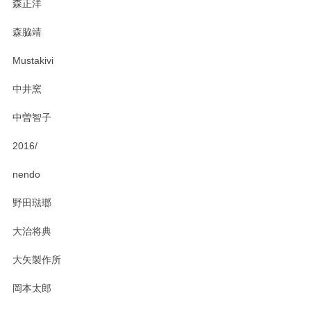
森正洋
森脇靖
Mustakivi
中井窯
中曽智子
2016/
nendo
野田琺瑯
大治将典
大矢製作所
岡本太郎