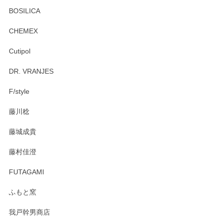
BOSILICA
CHEMEX
Cutipol
DR. VRANJES
F/style
藤川稔
藤城成貴
藤村佳澄
FUTAGAMI
ふもと窯
我戸幹男商店