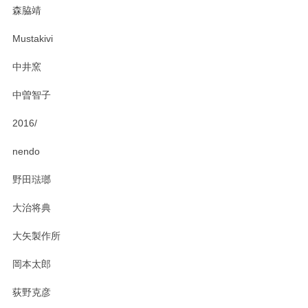
森脇靖
Mustakivi
中井窯
中曽智子
2016/
nendo
野田琺瑯
大治将典
大矢製作所
岡本太郎
荻野克彦