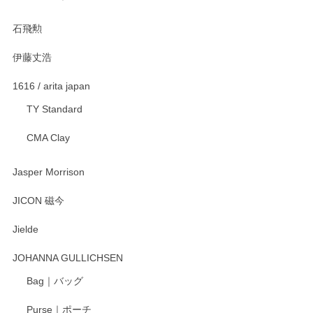
石飛勲
伊藤丈浩
1616 / arita japan
TY Standard
CMA Clay
Jasper Morrison
JICON 磁今
Jielde
JOHANNA GULLICHSEN
Bag｜バッグ
Purse｜ポーチ