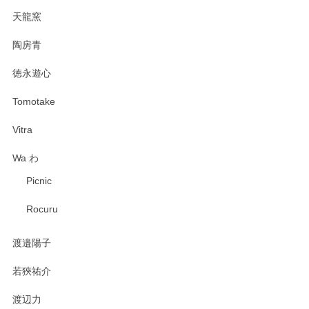
天龍窯
陶房青
徳永遊心
Tomotake
Vitra
Wa わ
Picnic
Rocuru
渡邉陽子
若狹祐介
渡辺力