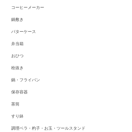
コーヒーメーカー
鍋敷き
バターケース
弁当箱
おひつ
栓抜き
鍋・フライパン
保存容器
茶筒
すり鉢
調理ベラ・杓子・お玉・ツールスタンド