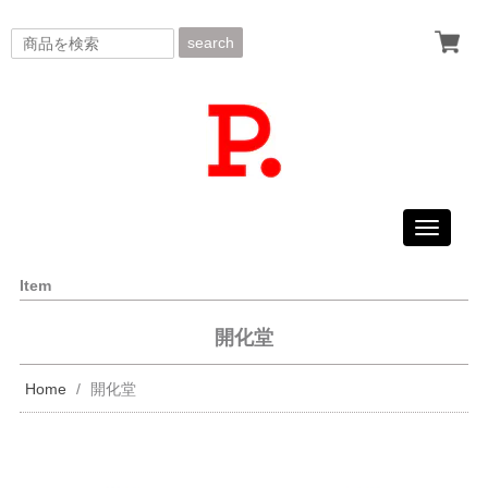
search
Toggle
navigati
Item
開化堂
Home
開化堂