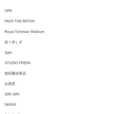
OPA
PASS THE BATON
Royal Tichelaar Makkum
佐々木しず
Sghr
STUDIO PREPA
柴田慶信商店
出西窯
SIRI SIRI
SKRUF