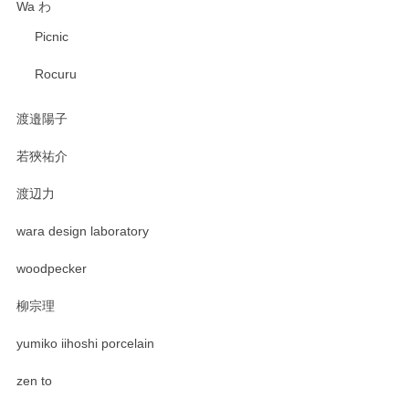
Wa わ
Picnic
Rocuru
渡邉陽子
若狹祐介
渡辺力
wara design laboratory
woodpecker
柳宗理
yumiko iihoshi porcelain
zen to