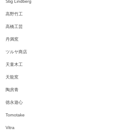
Stig Lindberg
高野竹工
高橋工芸
丹満窯
ツルヤ商店
天童木工
天龍窯
陶房青
徳永遊心
Tomotake
Vitra