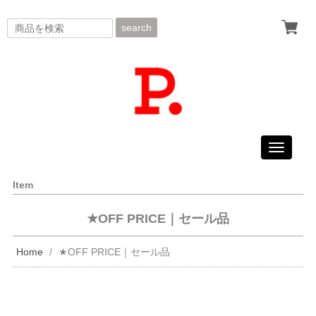
search
Toggle
navigati
Item
★OFF PRICE｜セール品
Home
★OFF PRICE｜セール品