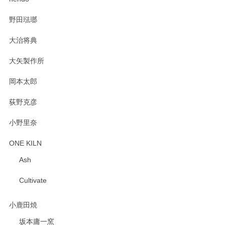
野田琺瑯
大治将典
大矢製作所
岡本太郎
荻野克彦
小野里奈
ONE KILN
Ash
Cultivate
小鹿田焼
坂本庸一窯