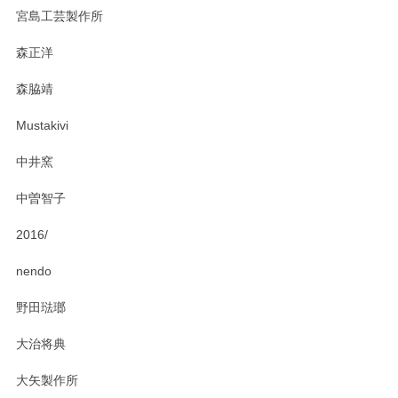
宮島工芸製作所
森正洋
森脇靖
Mustakivi
中井窯
中曽智子
2016/
nendo
野田琺瑯
大治将典
大矢製作所