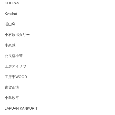
KLIPPAN
Kvadrat
渓山窯
小石原ポタリー
小泉誠
公長斎小菅
工房アイザワ
工房千WOOD
古賀正慎
小島鉄平
LAPUAN KANKURIT