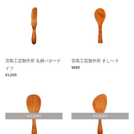
宮島工芸製作所 丸柄バターナ
宮島工芸製作所 すしヘラ
¥660
イフ
¥1,045
SOLDOUT
SOLDOUT