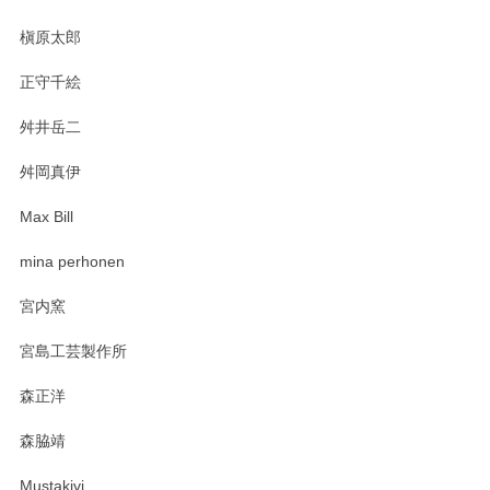
槇原太郎
正守千絵
舛井岳二
舛岡真伊
Max Bill
mina perhonen
宮内窯
宮島工芸製作所
森正洋
森脇靖
Mustakivi