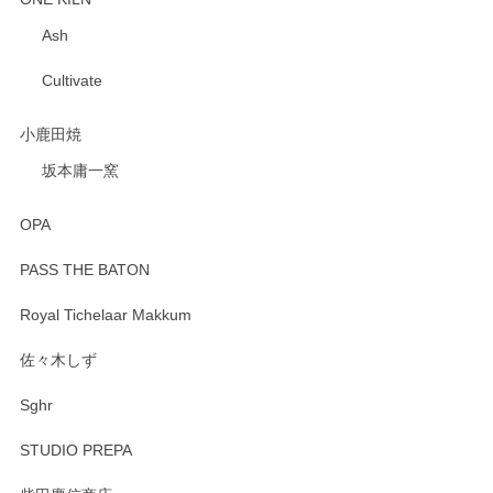
Ash
Cultivate
小鹿田焼
坂本庸一窯
OPA
PASS THE BATON
Royal Tichelaar Makkum
佐々木しず
Sghr
STUDIO PREPA