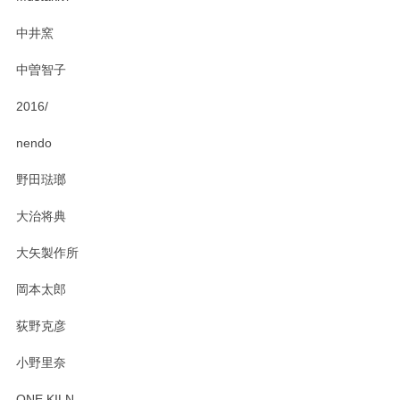
中井窯
中曽智子
2016/
nendo
野田琺瑯
大治将典
大矢製作所
岡本太郎
荻野克彦
小野里奈
ONE KILN