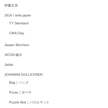
伊藤丈浩
1616 / arita japan
TY Standard
CMA Clay
Jasper Morrison
JICON 磁今
Jielde
JOHANNA GULLICHSEN
Bag｜バッグ
Purse｜ポーチ
Puzzle Mat｜パズルマット