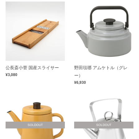
公長斎小菅 国産スライサー
野田琺瑯 アムケトル（グレ
¥3,080
ー）
¥6,930
SOLDOUT
SOLDOUT