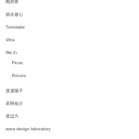
陶房青
徳永遊心
Tomotake
Vitra
Wa わ
Picnic
Rocuru
渡邉陽子
若狹祐介
渡辺力
wara design laboratory