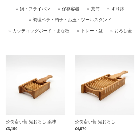
鍋・フライパン
保存容器
茶筒
すり鉢
調理ベラ・杓子・お玉・ツールスタンド
カッティッグボード・まな板
トレー・盆
おろし金
公長斎小菅 鬼おろし 薬味
公長斎小菅 鬼おろし
¥3,190
¥4,070