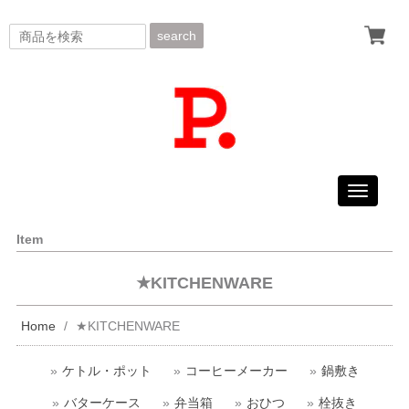
search
Toggle
navigati
Item
★KITCHENWARE
Home
★KITCHENWARE
ケトル・ポット
コーヒーメーカー
鍋敷き
バターケース
弁当箱
おひつ
栓抜き