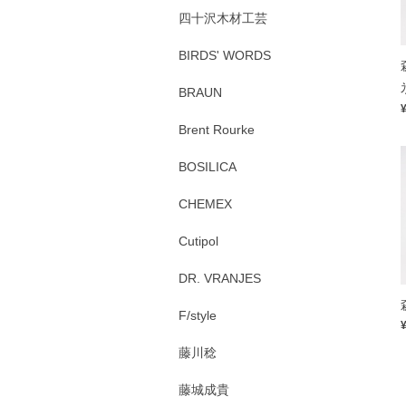
四十沢木材工芸
BIRDS' WORDS
BRAUN
Brent Rourke
BOSILICA
CHEMEX
Cutipol
DR. VRANJES
F/style
藤川稔
藤城成貴