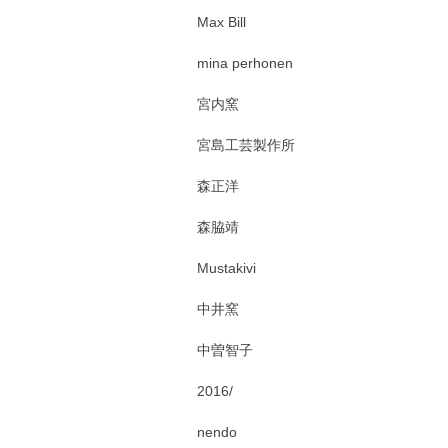
Max Bill
mina perhonen
宮内窯
宮島工芸製作所
森正洋
森脇靖
Mustakivi
中井窯
中曽智子
2016/
nendo