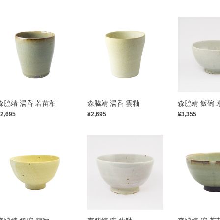
森脇靖 湯呑 若苗釉
森脇靖 湯呑 雲釉
森脇靖 飯碗 
¥2,695
¥2,695
¥3,355