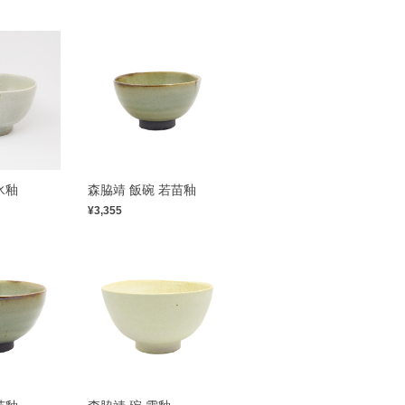
氷釉
森脇靖 飯碗 若苗釉
¥3,355