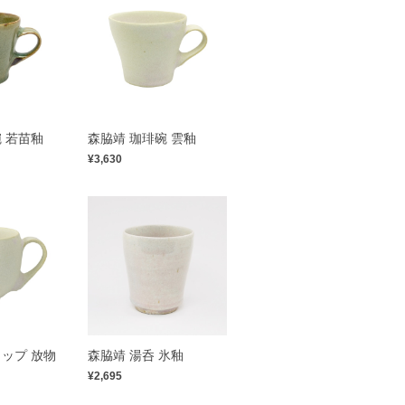
 若苗釉
森脇靖 珈琲碗 雲釉
¥3,630
ップ 放物
森脇靖 湯呑 氷釉
¥2,695