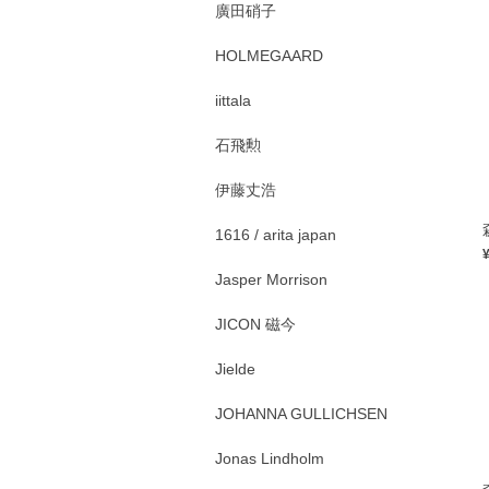
廣田硝子
HOLMEGAARD
iittala
石飛勲
伊藤丈浩
1616 / arita japan
Jasper Morrison
JICON 磁今
Jielde
JOHANNA GULLICHSEN
Jonas Lindholm