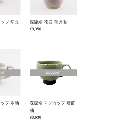
ップ 切立
森脇靖 花器 滴 氷釉
¥9,350
OUT
SOLDOUT
ップ 氷釉
森脇靖 マグカップ 若苗
釉
¥3,630