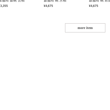
森脇靖 飯碗 雲釉
森脇靖 碗 氷釉
森脇靖 碗 若
¥3,355
¥4,675
¥4,675
more item