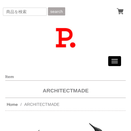
search
Toggle
navigati
Item
ARCHITECTMADE
Home
ARCHITECTMADE