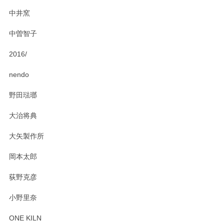
中井窯
中曽智子
2016/
nendo
野田琺瑯
大治将典
大矢製作所
岡本太郎
荻野克彦
小野里奈
ONE KILN