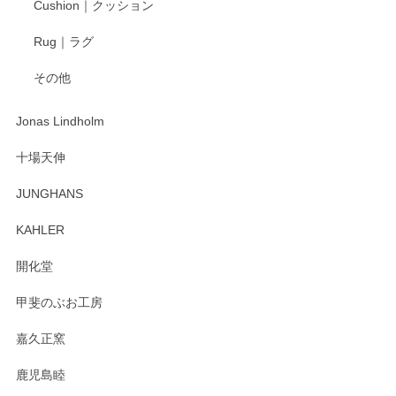
Cushion｜クッション
Rug｜ラグ
その他
Jonas Lindholm
十場天伸
JUNGHANS
KAHLER
開化堂
甲斐のぶお工房
嘉久正窯
鹿児島睦