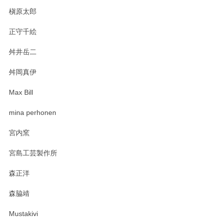
槇原太郎
正守千絵
舛井岳二
舛岡真伊
Max Bill
mina perhonen
宮内窯
宮島工芸製作所
森正洋
森脇靖
Mustakivi