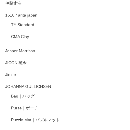
伊藤丈浩
1616 / arita japan
TY Standard
CMA Clay
Jasper Morrison
JICON 磁今
Jielde
JOHANNA GULLICHSEN
Bag｜バッグ
Purse｜ポーチ
Puzzle Mat｜パズルマット