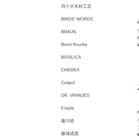
四十沢木材工芸
BIRDS' WORDS
BRAUN
Brent Rourke
BOSILICA
CHEMEX
Cutipol
DR. VRANJES
F/style
藤川稔
藤城成貴