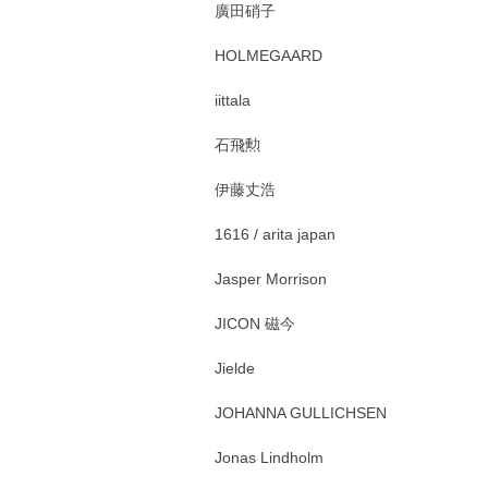
廣田硝子
HOLMEGAARD
iittala
石飛勲
伊藤丈浩
1616 / arita japan
Jasper Morrison
JICON 磁今
Jielde
JOHANNA GULLICHSEN
Jonas Lindholm