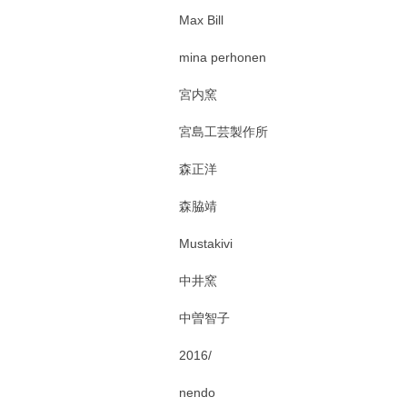
Max Bill
mina perhonen
宮内窯
宮島工芸製作所
森正洋
森脇靖
Mustakivi
中井窯
中曽智子
2016/
nendo