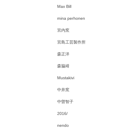
Max Bill
mina perhonen
宮内窯
宮島工芸製作所
森正洋
森脇靖
Mustakivi
中井窯
中曽智子
2016/
nendo