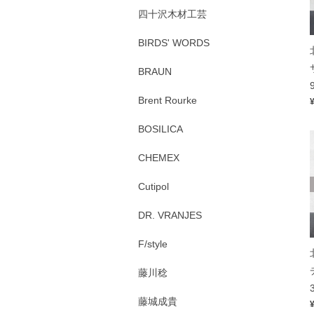
四十沢木材工芸
BIRDS' WORDS
BRAUN
Brent Rourke
BOSILICA
CHEMEX
Cutipol
DR. VRANJES
F/style
藤川稔
藤城成貴