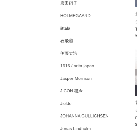
廣田硝子
HOLMEGAARD
iittala
石飛勲
伊藤丈浩
1616 / arita japan
Jasper Morrison
JICON 磁今
Jielde
JOHANNA GULLICHSEN
Jonas Lindholm