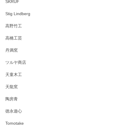
SKRUF
Stig Lindberg
高野竹工
高橋工芸
丹満窯
ツルヤ商店
天童木工
天龍窯
陶房青
徳永遊心
Tomotake