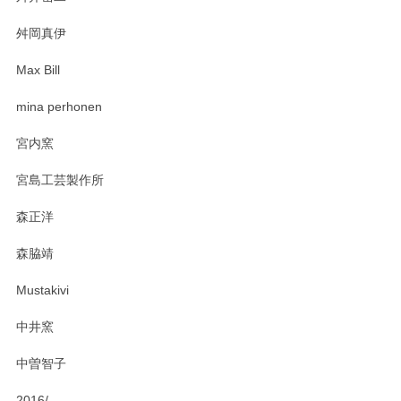
舛岡真伊
Max Bill
mina perhonen
宮内窯
宮島工芸製作所
森正洋
森脇靖
Mustakivi
中井窯
中曽智子
2016/