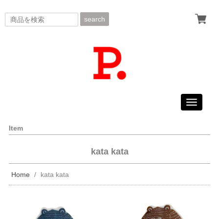
search
Toggle
navigati
Item
kata kata
Home
kata kata