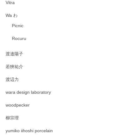
Vitra
Wa わ
Picnic
Rocuru
渡邉陽子
若狹祐介
渡辺力
wara design laboratory
woodpecker
柳宗理
yumiko iihoshi porcelain