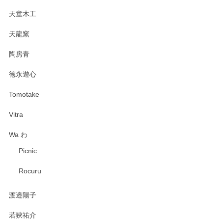
天童木工
天龍窯
陶房青
徳永遊心
Tomotake
Vitra
Wa わ
Picnic
Rocuru
渡邉陽子
若狹祐介