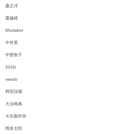
森正洋
森脇靖
Mustakivi
中井窯
中曽智子
2016/
nendo
野田琺瑯
大治将典
大矢製作所
岡本太郎