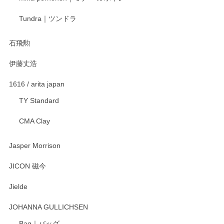
Tundra｜ツンドラ
石飛勲
伊藤丈浩
1616 / arita japan
TY Standard
CMA Clay
Jasper Morrison
JICON 磁今
Jielde
JOHANNA GULLICHSEN
Bag｜バッグ