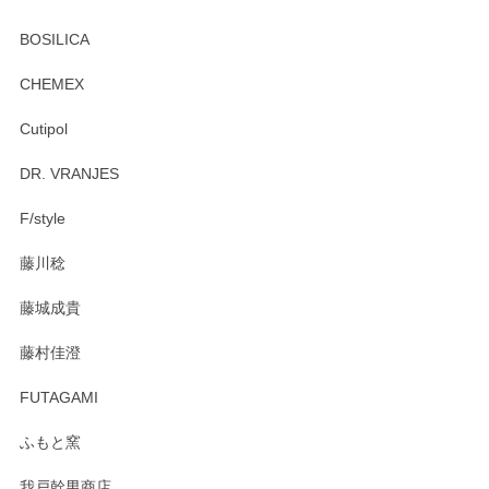
BOSILICA
CHEMEX
Cutipol
DR. VRANJES
F/style
藤川稔
藤城成貴
藤村佳澄
FUTAGAMI
ふもと窯
我戸幹男商店