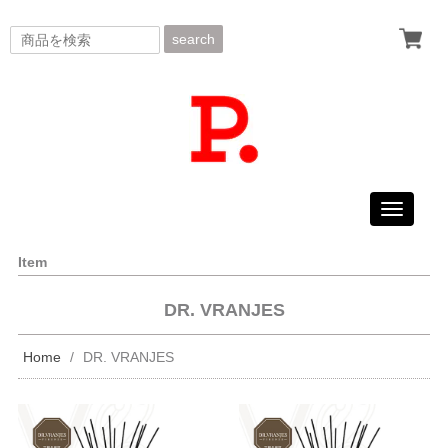
search
Toggle
navigati
Item
DR. VRANJES
Home
DR. VRANJES