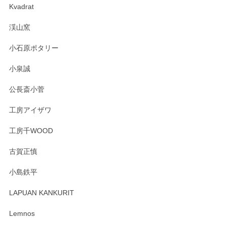
Kvadrat
渓山窯
小石原ポタリー
小泉誠
公長斎小菅
工房アイザワ
工房千WOOD
古賀正慎
小島鉄平
LAPUAN KANKURIT
Lemnos