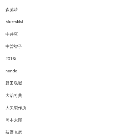
森脇靖
Mustakivi
中井窯
中曽智子
2016/
nendo
野田琺瑯
大治将典
大矢製作所
岡本太郎
荻野克彦