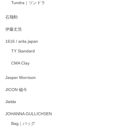
Tundra｜ツンドラ
石飛勲
伊藤丈浩
1616 / arita japan
TY Standard
CMA Clay
Jasper Morrison
JICON 磁今
Jielde
JOHANNA GULLICHSEN
Bag｜バッグ