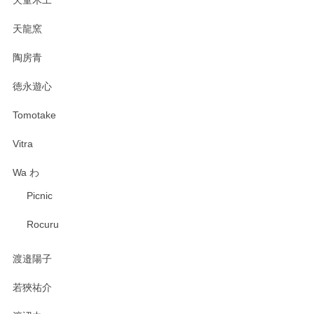
天童木工
天龍窯
陶房青
徳永遊心
Tomotake
Vitra
Wa わ
Picnic
Rocuru
渡邉陽子
若狹祐介