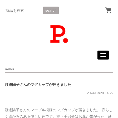
search
Toggle
navigati
news
渡邉陽子さんのマグカップが届きました
2024/03/20 14:29
渡邉陽子さんのマーブル模様のマグカップが届きました。 春らし
く温かみのある優しい色です。持ち手部分はお花が繋がった可愛