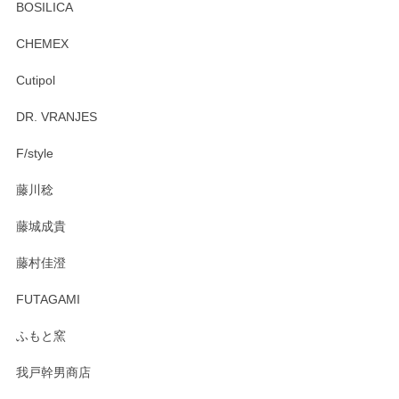
BOSILICA
CHEMEX
Cutipol
DR. VRANJES
F/style
藤川稔
藤城成貴
藤村佳澄
FUTAGAMI
ふもと窯
我戸幹男商店