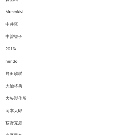
Mustakivi
中井窯
中曽智子
2016/
nendo
野田琺瑯
大治将典
大矢製作所
岡本太郎
荻野克彦