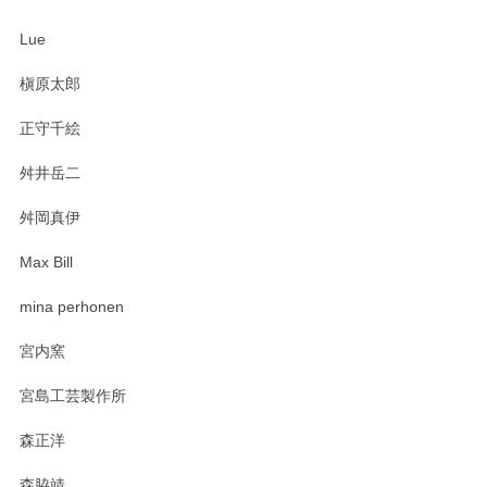
Lue
槇原太郎
正守千絵
舛井岳二
舛岡真伊
Max Bill
mina perhonen
宮内窯
宮島工芸製作所
森正洋
森脇靖