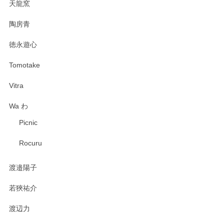
天龍窯
陶房青
徳永遊心
Tomotake
Vitra
Wa わ
Picnic
Rocuru
渡邉陽子
若狹祐介
渡辺力