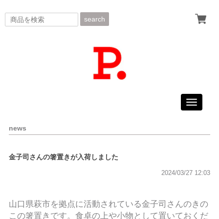
search
Toggle
navigati
news
金子司さんの箸置きが入荷しました
2024/03/27 12:03
山口県萩市を拠点に活動されている金子司さんのきの
この箸置きです。食卓の上や小物として置いておくだ