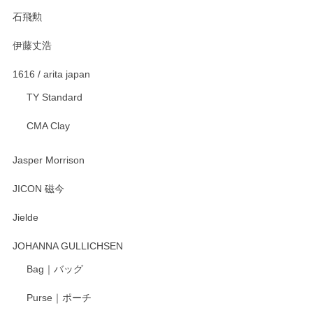
石飛勲
伊藤丈浩
1616 / arita japan
TY Standard
CMA Clay
Jasper Morrison
JICON 磁今
Jielde
JOHANNA GULLICHSEN
Bag｜バッグ
Purse｜ポーチ