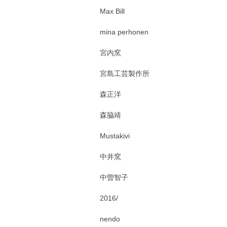
Max Bill
mina perhonen
宮内窯
宮島工芸製作所
森正洋
森脇靖
Mustakivi
中井窯
中曽智子
2016/
nendo