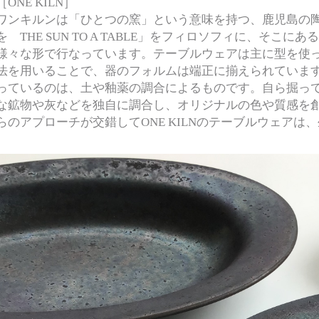
［ONE KILN］
ワンキルンは「ひとつの窯」という意味を持つ、鹿児島の
を THE SUN TO A TABLE」をフィロソフィに、そこ
様々な形で行なっています。テーブルウェアは主に型を使
法を用いることで、器のフォルムは端正に揃えられていま
っているのは、土や釉薬の調合によるものです。自ら掘っ
な鉱物や灰などを独自に調合し、オリジナルの色や質感を
らのアプローチが交錯してONE KILNのテーブルウェアは