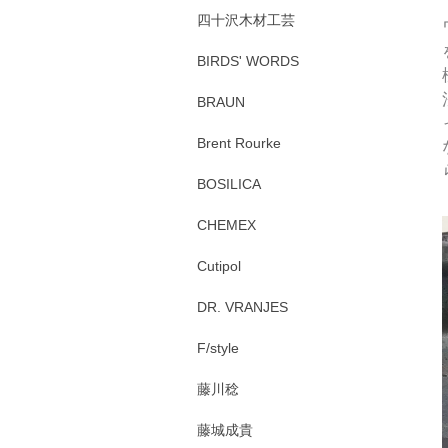
四十沢木材工芸
BIRDS' WORDS
BRAUN
Brent Rourke
BOSILICA
CHEMEX
Cutipol
DR. VRANJES
F/style
藤川稔
藤城成貴