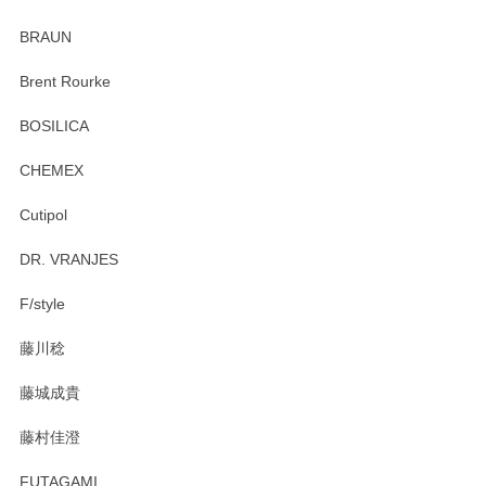
BRAUN
Brent Rourke
BOSILICA
CHEMEX
Cutipol
DR. VRANJES
F/style
藤川稔
藤城成貴
藤村佳澄
FUTAGAMI