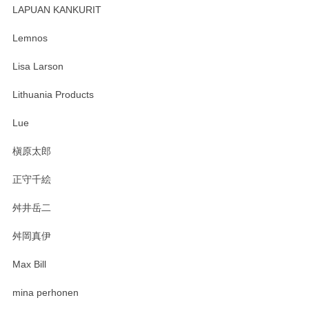
LAPUAN KANKURIT
Lemnos
Lisa Larson
Lithuania Products
Lue
槇原太郎
正守千絵
舛井岳二
舛岡真伊
Max Bill
mina perhonen