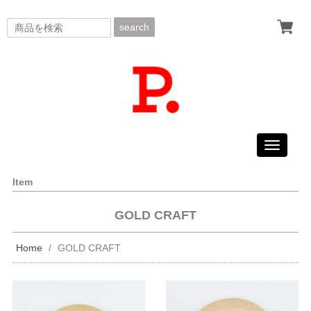
search
Toggle
navigati
Item
GOLD CRAFT
Home
GOLD CRAFT