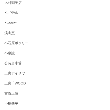
木村硝子店
KLIPPAN
Kvadrat
渓山窯
小石原ポタリー
小泉誠
公長斎小菅
工房アイザワ
工房千WOOD
古賀正慎
小島鉄平