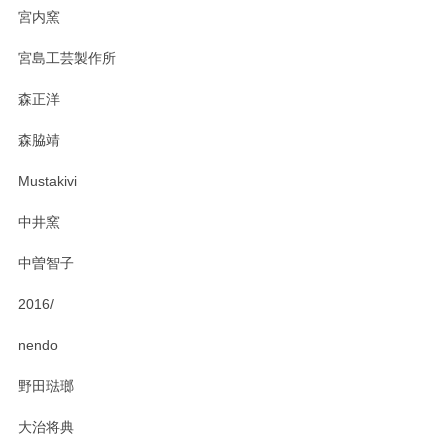
宮内窯
宮島工芸製作所
森正洋
森脇靖
Mustakivi
中井窯
中曽智子
2016/
nendo
野田琺瑯
大治将典