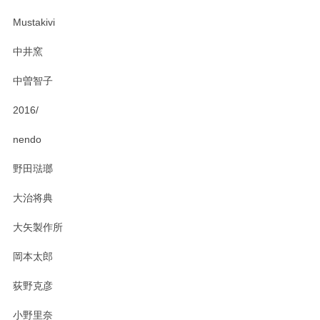
Mustakivi
中井窯
中曽智子
2016/
nendo
野田琺瑯
大治将典
大矢製作所
岡本太郎
荻野克彦
小野里奈