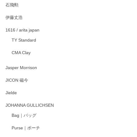
石飛勲
伊藤丈浩
1616 / arita japan
TY Standard
CMA Clay
Jasper Morrison
JICON 磁今
Jielde
JOHANNA GULLICHSEN
Bag｜バッグ
Purse｜ポーチ