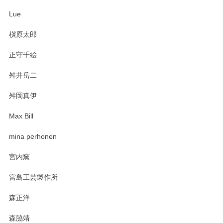
Lue
槇原太郎
正守千絵
舛井岳二
舛岡真伊
Max Bill
mina perhonen
宮内窯
宮島工芸製作所
森正洋
森脇靖