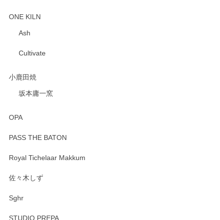
ONE KILN
Ash
Cultivate
小鹿田焼
坂本庸一窯
OPA
PASS THE BATON
Royal Tichelaar Makkum
佐々木しず
Sghr
STUDIO PREPA