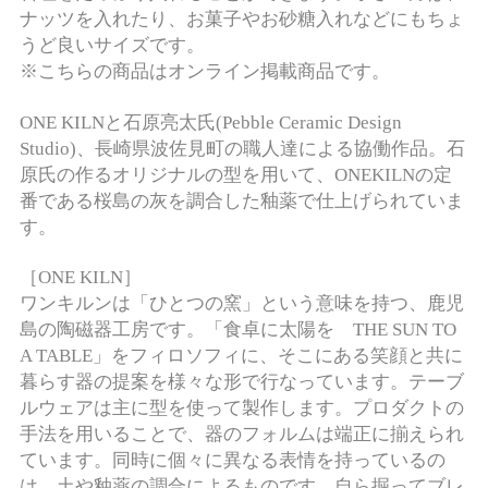
ナッツを入れたり、お菓子やお砂糖入れなどにもちょ
うど良いサイズです。
※こちらの商品はオンライン掲載商品です。
ONE KILNと石原亮太氏(Pebble Ceramic Design
Studio)、長崎県波佐見町の職人達による協働作品。石
原氏の作るオリジナルの型を用いて、ONEKILNの定
番である桜島の灰を調合した釉薬で仕上げられていま
す。
［ONE KILN］
ワンキルンは「ひとつの窯」という意味を持つ、鹿児
島の陶磁器工房です。「食卓に太陽を THE SUN TO
A TABLE」をフィロソフィに、そこにある笑顔と共に
暮らす器の提案を様々な形で行なっています。テーブ
ルウェアは主に型を使って製作します。プロダクトの
手法を用いることで、器のフォルムは端正に揃えられ
ています。同時に個々に異なる表情を持っているの
は、土や釉薬の調合によるものです。自ら掘ってブレ