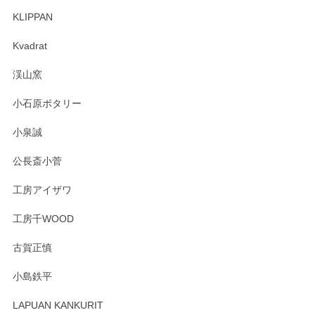
KLIPPAN
Kvadrat
渓山窯
小石原ポタリー
小泉誠
公長斎小菅
工房アイザワ
工房千WOOD
古賀正慎
小島鉄平
LAPUAN KANKURIT