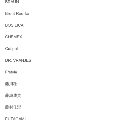
BRAUN
Brent Rourke
BOSILICA
CHEMEX
Cutipol
DR. VRANJES
F/style
藤川稔
藤城成貴
藤村佳澄
FUTAGAMI