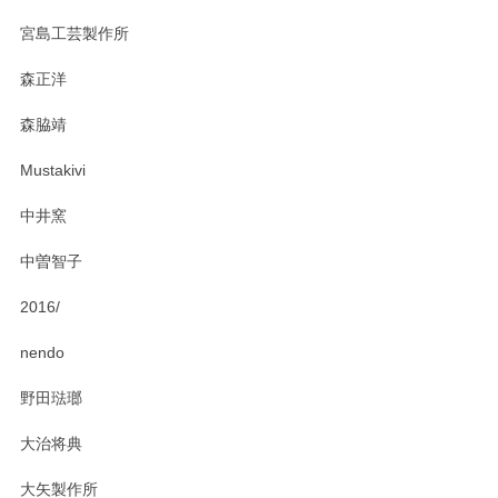
宮島工芸製作所
森正洋
森脇靖
Mustakivi
中井窯
中曽智子
2016/
nendo
野田琺瑯
大治将典
大矢製作所