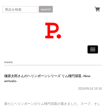
search
Toggle
navigati
news
槇原太郎さんのヘリンボーンシリーズ リム楕円深皿 -New
arrivals-
2024/05/14 18:34
新たにヘリンボーンのリム楕円深皿が届きました。スープ、そし