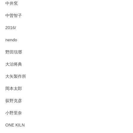
中井窯
中曽智子
2016/
nendo
野田琺瑯
大治将典
大矢製作所
岡本太郎
荻野克彦
小野里奈
ONE KILN