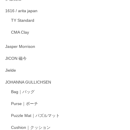
1616 / arita japan
TY Standard
CMA Clay
Jasper Morrison
JICON 磁今
Jielde
JOHANNA GULLICHSEN
Bag｜バッグ
Purse｜ポーチ
Puzzle Mat｜パズルマット
Cushion｜クッション