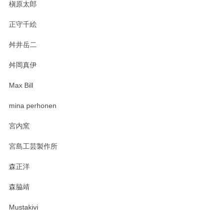
槇原太郎
正守千絵
舛井岳二
舛岡真伊
Max Bill
mina perhonen
宮内窯
宮島工芸製作所
森正洋
森脇靖
Mustakivi