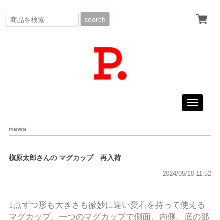
search
Toggle
navigati
news
槇原太郎さんの マグカップ 再入荷
2024/05/18 11:52
1点ずつ形も大きさも微妙に違い愛着を持って使える
マグカップ。一つのマグカップで側面、内側、底の部