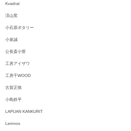
Kvadrat
渓山窯
小石原ポタリー
小泉誠
公長斎小菅
工房アイザワ
工房千WOOD
古賀正慎
小島鉄平
LAPUAN KANKURIT
Lemnos