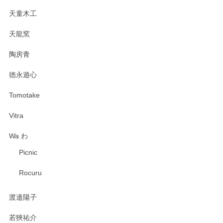
天童木工
天龍窯
陶房青
徳永遊心
Tomotake
Vitra
Wa わ
Picnic
Rocuru
渡邉陽子
若狹祐介