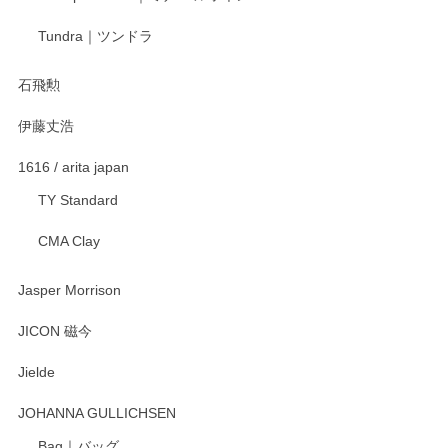
Tundra｜ツンドラ
石飛勲
伊藤丈浩
1616 / arita japan
TY Standard
CMA Clay
Jasper Morrison
JICON 磁今
Jielde
JOHANNA GULLICHSEN
Bag｜バッグ