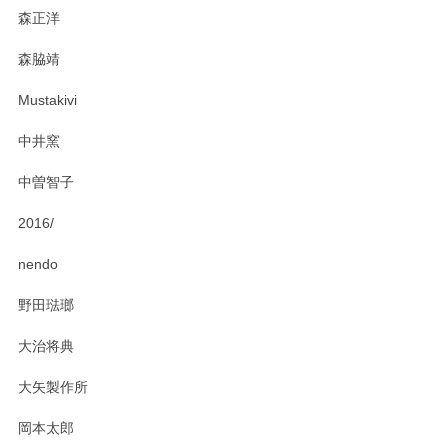
森正洋
森脇靖
Mustakivi
中井窯
中曽智子
2016/
nendo
野田琺瑯
大治将典
大矢製作所
岡本太郎