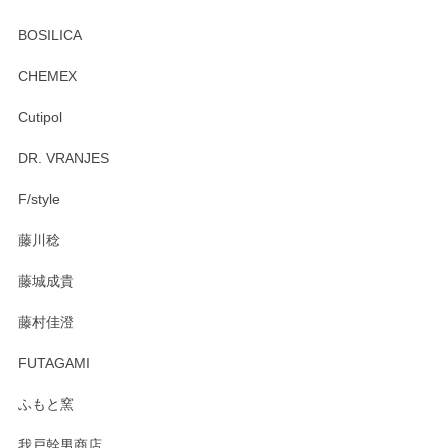
BOSILICA
CHEMEX
Cutipol
DR. VRANJES
F/style
藤川稔
藤城成貴
藤村佳澄
FUTAGAMI
ふもと窯
我戸幹男商店