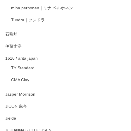
mina perhonen｜ミナ ペルホネン
Tundra｜ツンドラ
石飛勲
伊藤丈浩
1616 / arita japan
TY Standard
CMA Clay
Jasper Morrison
JICON 磁今
Jielde
JOHANNA GULLICHSEN