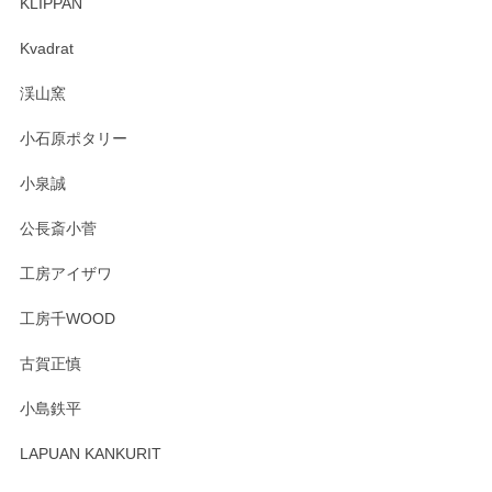
KLIPPAN
Kvadrat
渓山窯
小石原ポタリー
小泉誠
公長斎小菅
工房アイザワ
工房千WOOD
古賀正慎
小島鉄平
LAPUAN KANKURIT