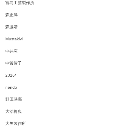
宮島工芸製作所
森正洋
森脇靖
Mustakivi
中井窯
中曽智子
2016/
nendo
野田琺瑯
大治将典
大矢製作所