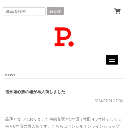
search
Toggle
navigati
news
徳永遊心窯の器が再入荷しました
2024/07/01 17:36
品薄となっておりました色絵花繋ぎ5寸皿 7寸皿 4.5寸鉢そしてミ
モザ6寸皿の再入荷です。こちらはペンシルオンラインショップ