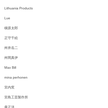
Lithuania Products
Lue
槇原太郎
正守千絵
舛井岳二
舛岡真伊
Max Bill
mina perhonen
宮内窯
宮島工芸製作所
森正洋