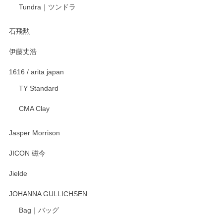
Tundra｜ツンドラ
石飛勲
伊藤丈浩
1616 / arita japan
TY Standard
CMA Clay
Jasper Morrison
JICON 磁今
Jielde
JOHANNA GULLICHSEN
Bag｜バッグ