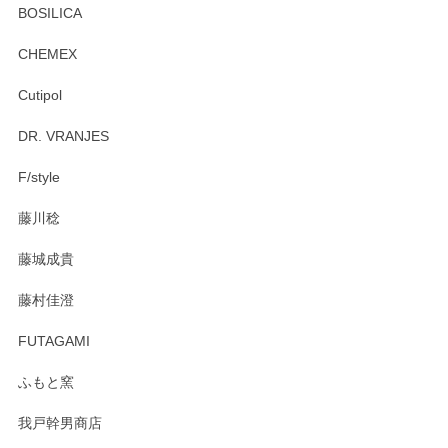
BOSILICA
CHEMEX
Cutipol
DR. VRANJES
F/style
藤川稔
藤城成貴
藤村佳澄
FUTAGAMI
ふもと窯
我戸幹男商店