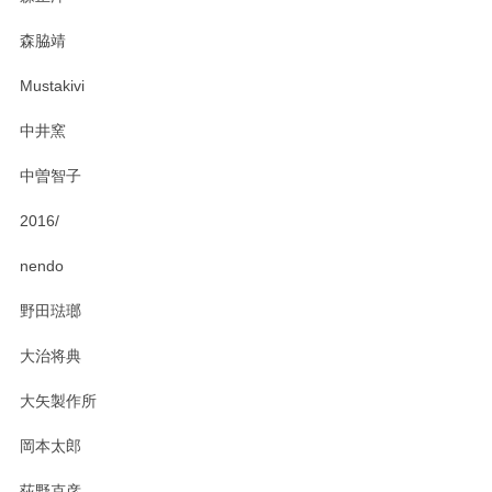
森脇靖
Mustakivi
中井窯
中曽智子
2016/
nendo
野田琺瑯
大治将典
大矢製作所
岡本太郎
荻野克彦