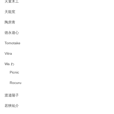
天童木工
天龍窯
陶房青
徳永遊心
Tomotake
Vitra
Wa わ
Picnic
Rocuru
渡邉陽子
若狹祐介