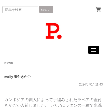
search
Toggle
navigati
news
moily 蓋付きかご
2024/07/14 11:43
カンボジアの職人によって手編みされたラペアの蓋付
きかごが入荷しました。ラペアはラタンの一種で水洗