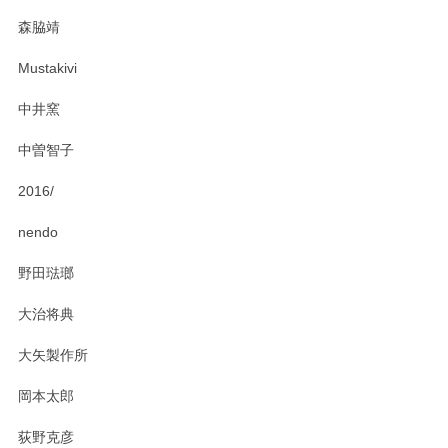
森脇靖
Mustakivi
中井窯
中曽智子
2016/
nendo
野田琺瑯
大治将典
大矢製作所
岡本太郎
荻野克彦