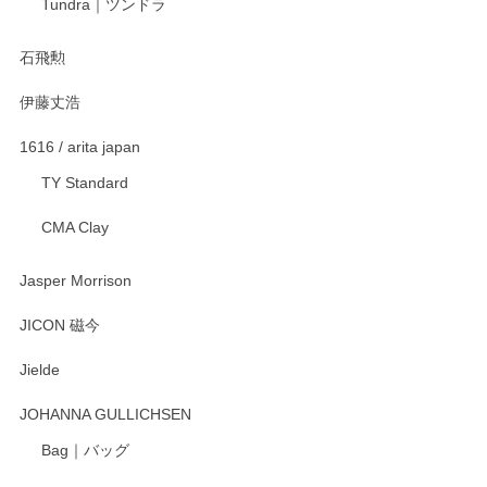
Tundra｜ツンドラ
石飛勲
伊藤丈浩
1616 / arita japan
TY Standard
CMA Clay
Jasper Morrison
JICON 磁今
Jielde
JOHANNA GULLICHSEN
Bag｜バッグ