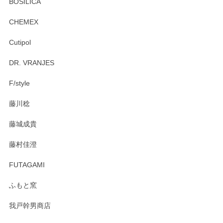
BOSILICA
CHEMEX
Cutipol
DR. VRANJES
F/style
藤川稔
藤城成貴
藤村佳澄
FUTAGAMI
ふもと窯
我戸幹男商店