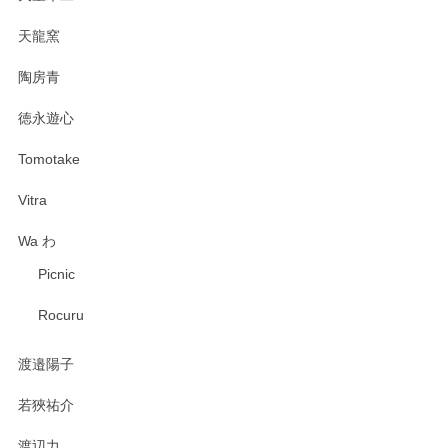
天龍窯
陶房青
徳永遊心
Tomotake
Vitra
Wa わ
Picnic
Rocuru
渡邉陽子
若狹祐介
渡辺力