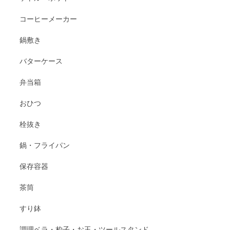
コーヒーメーカー
鍋敷き
バターケース
弁当箱
おひつ
栓抜き
鍋・フライパン
保存容器
茶筒
すり鉢
調理ベラ・杓子・お玉・ツールスタンド