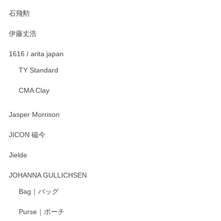
石飛勲
伊藤丈浩
1616 / arita japan
TY Standard
CMA Clay
Jasper Morrison
JICON 磁今
Jielde
JOHANNA GULLICHSEN
Bag｜バッグ
Purse｜ポーチ