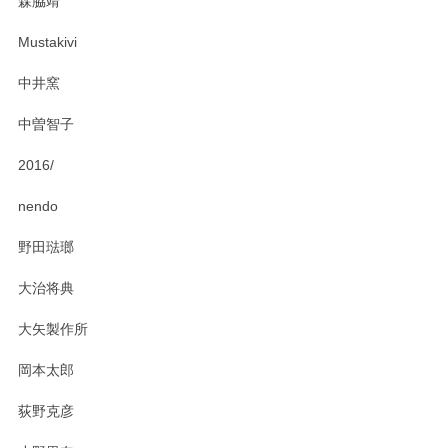
森脇靖
Mustakivi
中井窯
中曽智子
2016/
nendo
野田琺瑯
大治将典
大矢製作所
岡本太郎
荻野克彦