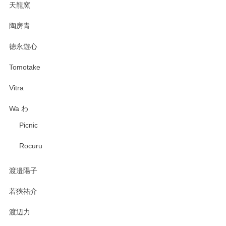
天龍窯
陶房青
徳永遊心
Tomotake
Vitra
Wa わ
Picnic
Rocuru
渡邉陽子
若狹祐介
渡辺力