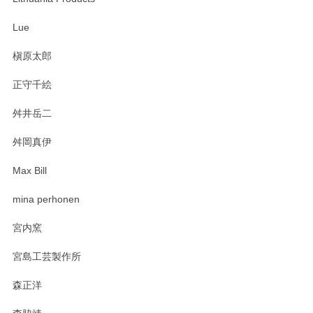
Lue
槇原太郎
正守千絵
舛井岳二
舛岡真伊
Max Bill
mina perhonen
宮内窯
宮島工芸製作所
森正洋