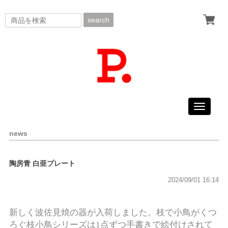
search
Toggle
navigati
news
陶房青 白亜プレート
2024/09/01 16:14
新しく波佐見焼の器が入荷しました。枝で小鳥がくつ
ろぐ枝小鳥シリーズは1点ずつ手書きで絵付けされて