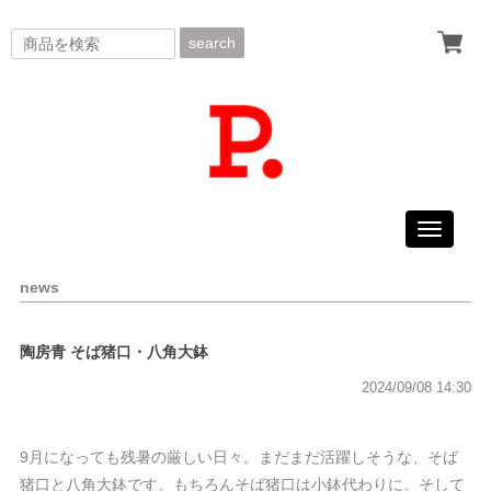
search
Toggle
navigati
news
陶房青 そば猪口・八角大鉢
2024/09/08 14:30
9月になっても残暑の厳しい日々。まだまだ活躍しそうな、そば
猪口と八角大鉢です。もちろんそば猪口は小鉢代わりに。そして