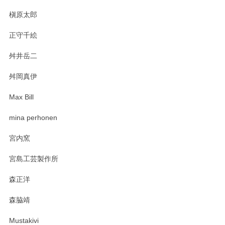
槇原太郎
正守千絵
舛井岳二
舛岡真伊
Max Bill
mina perhonen
宮内窯
宮島工芸製作所
森正洋
森脇靖
Mustakivi