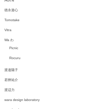
陶房青
徳永遊心
Tomotake
Vitra
Wa わ
Picnic
Rocuru
渡邉陽子
若狹祐介
渡辺力
wara design laboratory