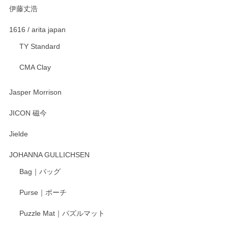
伊藤丈浩
1616 / arita japan
TY Standard
CMA Clay
Jasper Morrison
JICON 磁今
Jielde
JOHANNA GULLICHSEN
Bag｜バッグ
Purse｜ポーチ
Puzzle Mat｜パズルマット