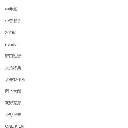
中井窯
中曽智子
2016/
nendo
野田琺瑯
大治将典
大矢製作所
岡本太郎
荻野克彦
小野里奈
ONE KILN