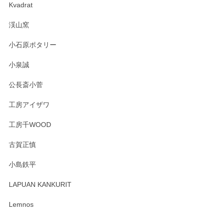
Kvadrat
渓山窯
小石原ポタリー
小泉誠
公長斎小菅
工房アイザワ
工房千WOOD
古賀正慎
小島鉄平
LAPUAN KANKURIT
Lemnos