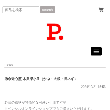
search
Toggle
navigati
news
徳永遊心窯 木瓜深小皿（かぶ・大根・長ネギ）
2024/10/21 15:53
野菜の絵柄が特徴的な可愛い小皿です🩷
※ペンシルオンラインショップでもご購入いただけます。