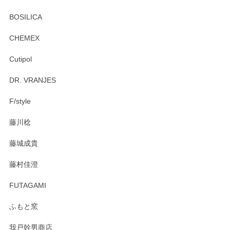
BOSILICA
CHEMEX
Cutipol
DR. VRANJES
F/style
藤川稔
藤城成貴
藤村佳澄
FUTAGAMI
ふもと窯
我戸幹男商店