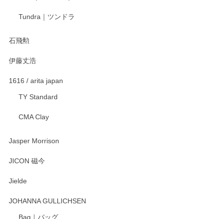
Tundra｜ツンドラ
石飛勲
伊藤丈浩
1616 / arita japan
TY Standard
CMA Clay
Jasper Morrison
JICON 磁今
Jielde
JOHANNA GULLICHSEN
Bag｜バッグ