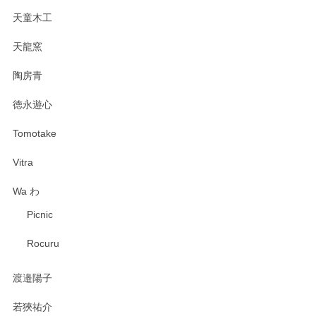
天童木工
天龍窯
陶房青
徳永遊心
Tomotake
Vitra
Wa わ
Picnic
Rocuru
渡邉陽子
若狹祐介