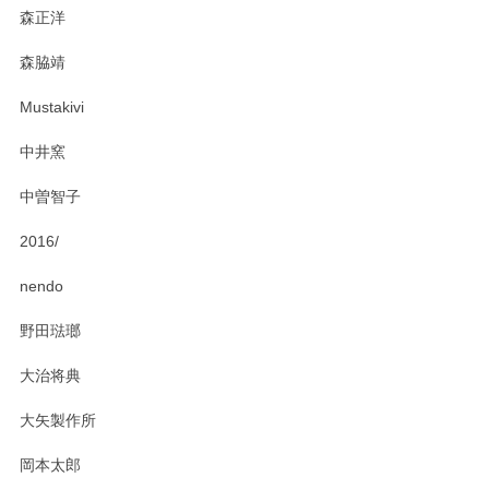
森正洋
森脇靖
Mustakivi
中井窯
中曽智子
2016/
nendo
野田琺瑯
大治将典
大矢製作所
岡本太郎