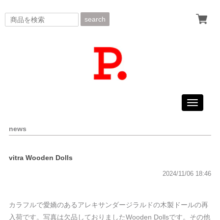
search
Toggle
navigati
news
vitra Wooden Dolls
2024/11/06 18:46
カラフルで愛嬌のあるアレキサンダージラルドの木製ドールの再
入荷です。写真は欠品しておりましたWooden Dollsです。その他