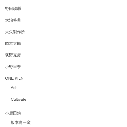
野田琺瑯
大治将典
大矢製作所
岡本太郎
荻野克彦
小野里奈
ONE KILN
Ash
Cultivate
小鹿田焼
坂本庸一窯