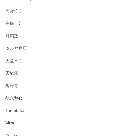
高野竹工
高橋工芸
丹満窯
ツルヤ商店
天童木工
天龍窯
陶房青
徳永遊心
Tomotake
Vitra
Wa わ