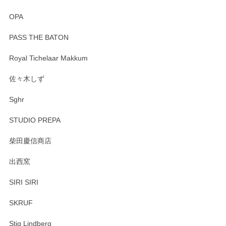
OPA
PASS THE BATON
Royal Tichelaar Makkum
佐々木しず
Sghr
STUDIO PREPA
柴田慶信商店
出西窯
SIRI SIRI
SKRUF
Stig Lindberg