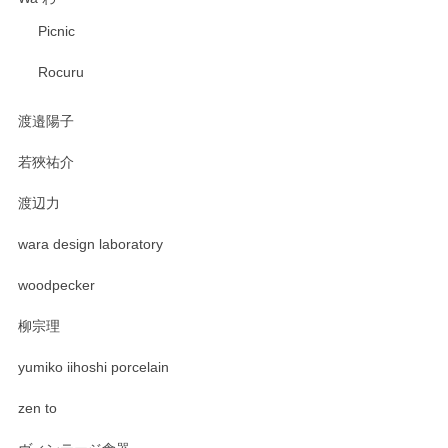
Picnic
Rocuru
渡邉陽子
若狹祐介
渡辺力
wara design laboratory
woodpecker
柳宗理
yumiko iihoshi porcelain
zen to