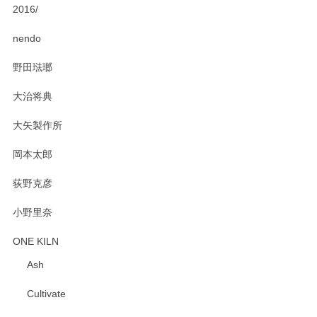
2016/
nendo
野田琺瑯
大治将典
大矢製作所
岡本太郎
荻野克彦
小野里奈
ONE KILN
Ash
Cultivate