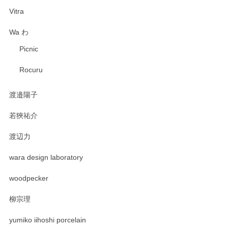
Vitra
Wa わ
Picnic
Rocuru
渡邉陽子
若狹祐介
渡辺力
wara design laboratory
woodpecker
柳宗理
yumiko iihoshi porcelain