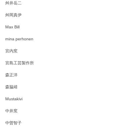
舛井岳二
舛岡真伊
Max Bill
mina perhonen
宮内窯
宮島工芸製作所
森正洋
森脇靖
Mustakivi
中井窯
中曽智子