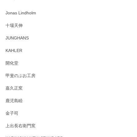
Jonas Lindholm
十場天伸
JUNGHANS
KAHLER
開化堂
甲斐のぶお工房
嘉久正窯
鹿児島睦
金子司
上出長右衛門窯