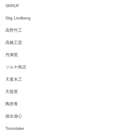
SKRUF
Stig Lindberg
高野竹工
高橋工芸
丹満窯
ツルヤ商店
天童木工
天龍窯
陶房青
徳永遊心
Tomotake