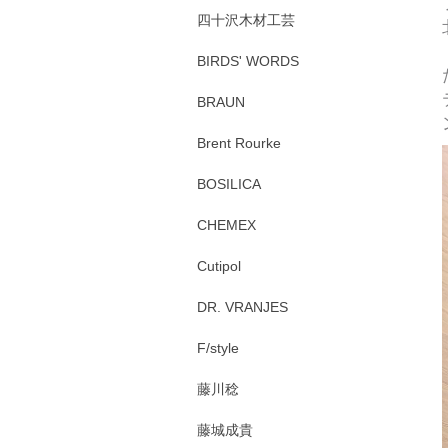
四十沢木材工芸
BIRDS' WORDS
BRAUN
Brent Rourke
BOSILICA
CHEMEX
Cutipol
DR. VRANJES
F/style
藤川稔
藤城成貴