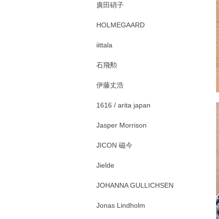
廣田硝子
HOLMEGAARD
iittala
石飛勲
伊藤丈浩
1616 / arita japan
Jasper Morrison
JICON 磁今
Jielde
JOHANNA GULLICHSEN
Jonas Lindholm