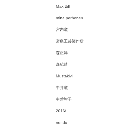
Max Bill
mina perhonen
宮内窯
宮島工芸製作所
森正洋
森脇靖
Mustakivi
中井窯
中曽智子
2016/
nendo