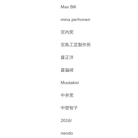
Max Bill
mina perhonen
宮内窯
宮島工芸製作所
森正洋
森脇靖
Mustakivi
中井窯
中曽智子
2016/
nendo