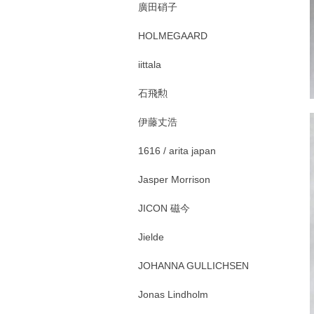
廣田硝子
HOLMEGAARD
iittala
石飛勲
伊藤丈浩
1616 / arita japan
Jasper Morrison
JICON 磁今
Jielde
JOHANNA GULLICHSEN
Jonas Lindholm