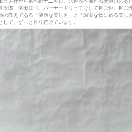
出雲大社から東へ約十二キロ、宍道湖へ流れる斐伊川のあ
寛次郎、濱田庄司、バーナードリーチそして柳宗悦、柳宗
藝の教えである「健康な美しさ」と「誠実な物に宿る美し
として、ずっと作り続けています。