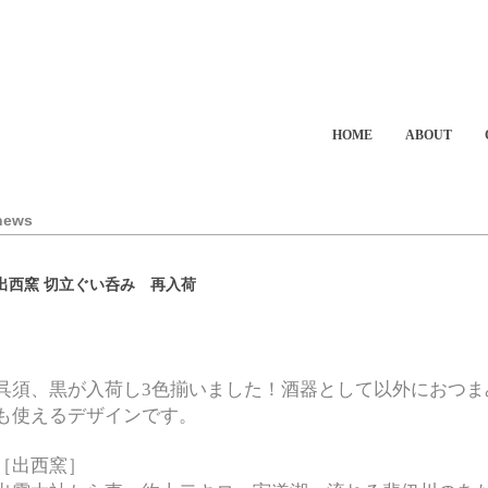
HOME
ABOUT
news
出西窯 切立ぐい呑み 再入荷
呉須、黒が入荷し3色揃いました！酒器として以外におつま
も使えるデザインです。
［出西窯］