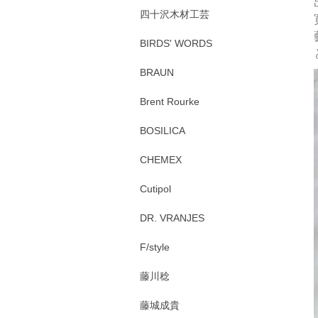
四十沢木材工芸
BIRDS' WORDS
BRAUN
Brent Rourke
BOSILICA
CHEMEX
Cutipol
DR. VRANJES
F/style
藤川稔
藤城成貴