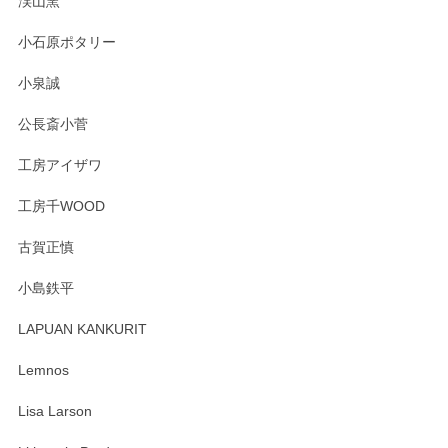
渓山窯
小石原ポタリー
小泉誠
公長斎小菅
工房アイザワ
工房千WOOD
古賀正慎
小島鉄平
LAPUAN KANKURIT
Lemnos
Lisa Larson