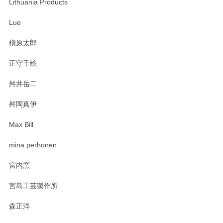
Lithuania Products
Lue
槇原太郎
正守千絵
舛井岳二
舛岡真伊
Max Bill
mina perhonen
宮内窯
宮島工芸製作所
森正洋