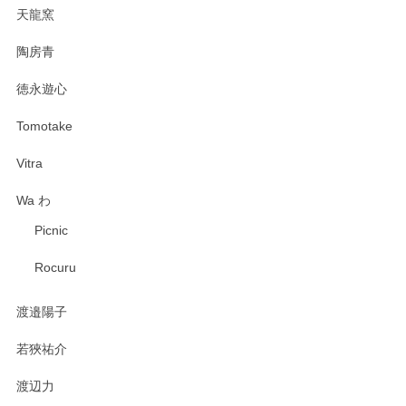
天龍窯
陶房青
徳永遊心
Tomotake
Vitra
Wa わ
Picnic
Rocuru
渡邉陽子
若狹祐介
渡辺力