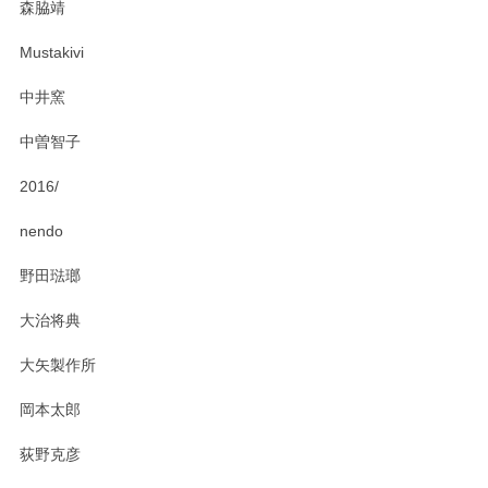
森脇靖
Mustakivi
中井窯
中曽智子
2016/
nendo
野田琺瑯
大治将典
大矢製作所
岡本太郎
荻野克彦