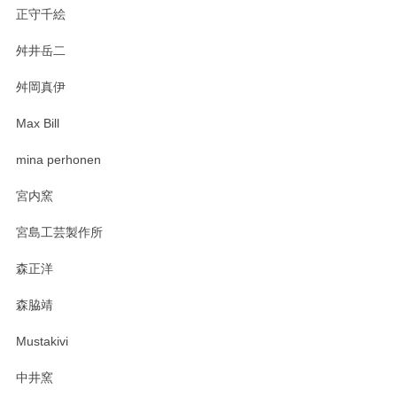
正守千絵
舛井岳二
舛岡真伊
Max Bill
mina perhonen
宮内窯
宮島工芸製作所
森正洋
森脇靖
Mustakivi
中井窯