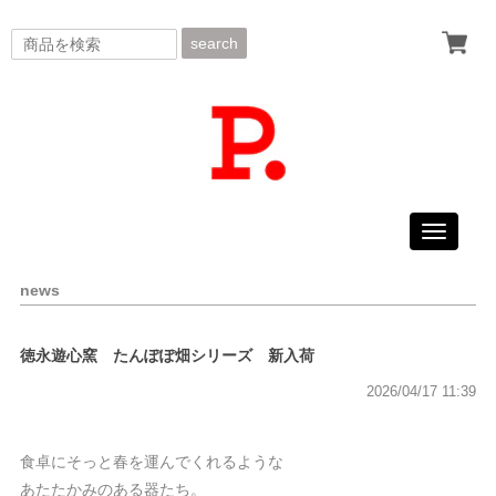
search
Toggle
navigati
news
徳永遊心窯 たんぽぽ畑シリーズ 新入荷
2026/04/17 11:39
食卓にそっと春を運んでくれるような
あたたかみのある器たち。