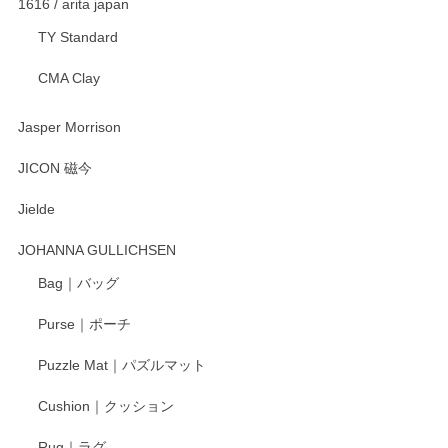
1616 / arita japan
TY Standard
CMA Clay
Jasper Morrison
JICON 磁今
Jielde
JOHANNA GULLICHSEN
Bag｜バッグ
Purse｜ポーチ
Puzzle Mat｜パズルマット
Cushion｜クッション
Rug｜ラグ