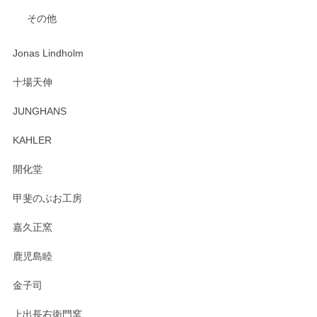
入金翌日にすぐ届きました！ 梱包も丁寧にして頂きメッセー
その他
ジもありがとうございました。 初めてのわっぱ弁当箱で大切
な物を開けるようにドキドキしながら開封しました。綺麗な
わっぱで感激です！ これから大切に使って風合いが変わるの
Jonas Lindholm
も楽しんで行きたいと思います。
十場天伸
この度はペンシルオンラインショップでのご購
JUNGHANS
入、そしてレビューまで誠にありがとうござい
ます。柴田慶信商店さんの曲げわっぱは、日々
KAHLER
の暮らしを豊かにするお品だと私たちも思って
おります。お手入れ方法がいろいろとございま
開化堂
すが、風合いとともにお楽しみ頂けますと幸い
です。今後ともどうぞよろしくお願いいたしま
甲斐のぶお工房
す。
嘉久正窯
鹿児島睦
Sghr（スガハラ） Mini Vase（ミニベース） 一輪挿し 三角錐 クリアー
金子司
2025/04/07
上出長右衛門窯