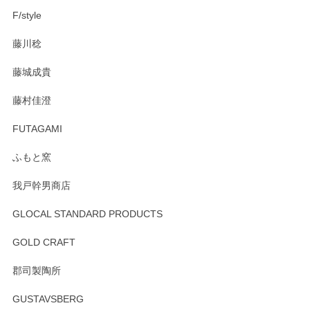
F/style
注文から手元に届くまでとても早く、梱包もしっかりしてお
藤川稔
りました。お品もとても素敵でした。ありがとうございまし
た。
藤城成貴
この度はペンシルオンラインショップをご利用
藤村佳澄
頂き誠にありがとうございました。 そしてご丁
寧なレビューをありがとうございます。これか
FUTAGAMI
らもより良いご対応ができるよう努めてまいり
ます。またのご利用をお待ちしております。
ふもと窯
我戸幹男商店
GLOCAL STANDARD PRODUCTS
徳永遊心 みかんづくし 飯碗
2025/12/31
GOLD CRAFT
郡司製陶所
徳永遊心 みかんづくし マグカップ
GUSTAVSBERG
2025/12/31