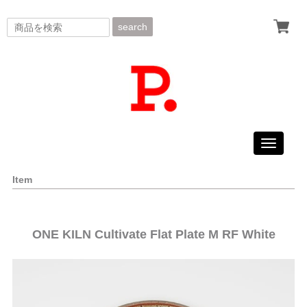
search
Toggle
navigati
Item
ONE KILN Cultivate Flat Plate M RF White