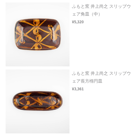
ふもと窯 井上尚之 スリップウ
ェア角皿（中）
¥5,320
ふもと窯 井上尚之 スリップウ
ェア長方楕円皿
¥3,361