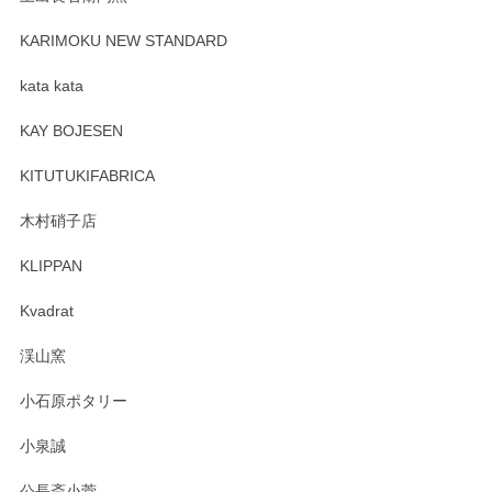
プレゼント用に購入したので、まだ中は見れていないのです
が、 しっかり梱包されていたので割れてはないと思います。
KARIMOKU NEW STANDARD
kata kata
この度はペンシルオンラインショップをご利用
頂き誠にありがとうございます。 そしてレビュ
KAY BOJESEN
ーも大変嬉しく思います。 今後ともどうぞよろ
しくお願いいたします。
KITUTUKIFABRICA
木村硝子店
KLIPPAN
森脇靖 マグカップ 若苗釉
2025/04/07
Kvadrat
淡いグリーンのカラーがとても可愛いです❤️ ありがとうござ
渓山窯
いましたm(_)m
小石原ポタリー
この度はペンシルオンラインショップをご利用
小泉誠
いただき誠にありがとうございました。森脇さ
んの作品はほっこりいたしますね。今後ともど
公長斎小菅