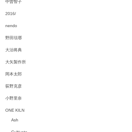
中曽智子
2016/
PASS THE BATON（パス ザ バトン） x mina perhonen（ミナ ペルホネン） ディーププレート（咲いている花にただ笑ふ）ミントグリーン
2025/02/12
nendo
野田琺瑯
大治将典
PASS THE BATON（パス ザ バトン） x mina perhonen（ミナ ペルホネン） プレート（咲いている花にただ笑ふ）ミントグリーン
2025/02/12
大矢製作所
岡本太郎
荻野克彦
小野里奈
ONE KILN
Ash
Cultivate