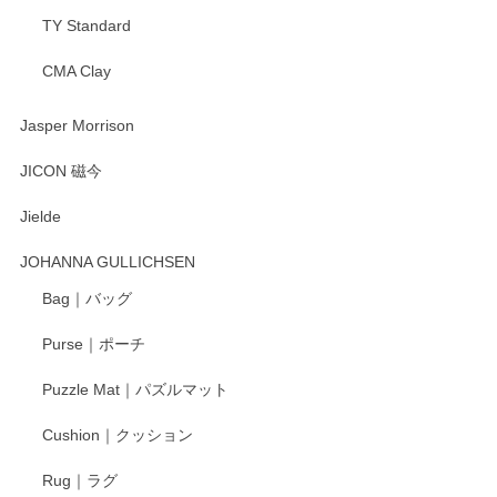
TY Standard
CMA Clay
渡邉陽子 マーメイドタマネギガール 飾蓋付花入
2025/08/20
Jasper Morrison
とても可愛らしい。
JICON 磁今
Jielde
この度はペンシルオンラインショップでのご購
入、そしてレビューまで誠にありがとうござい
JOHANNA GULLICHSEN
ます。気に入って頂けたようで嬉しく思いま
す。今後ともどうぞよろしくお願いいたしま
Bag｜バッグ
す。
Purse｜ポーチ
Puzzle Mat｜パズルマット
柴田慶信商店 大館曲げわっぱ 白木小判弁当箱（大）
Cushion｜クッション
2025/04/16
Rug｜ラグ