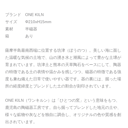
ブランド ONE KILN
サイズ Φ210xH15mm
素材 半磁器
箱 あり
薩摩半島最南西端に位置する坊津（ぼうのつ）。美しい海に面し
た温暖な気候の土地で、山の湧き水と潮風によって豊かな土壌が
育まれています。坊津土と熊本の天草陶石をベースにして、陶器
の特徴である土の表情や温かみを残しつつ、磁器の特徴である強
度も兼ね備えた日常で使いやすい器です。器の裏には、掘った場
所の経度緯度とブレンドした土の割合が刻印されています。
ONE KILN（ワンキルン）は「ひとつの窯」という意味をもつ、
鹿児島の陶磁器工房です。自ら掘ってブレンドした地元の土や、
様々な鉱物や灰などを独自に調合し、オリジナルの色や質感を創
出されています。