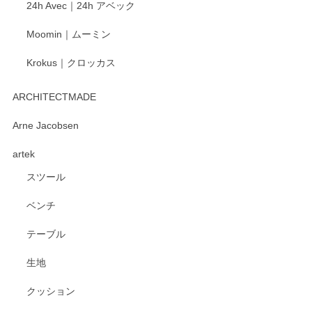
24h Avec｜24h アベック
いたします。
Moomin｜ムーミン
Krokus｜クロッカス
kata kata（カタカタ） 印判手小皿 たんぽぽ
2026/06/15
ARCHITECTMADE
深さや大きさがとてもちょうど良く、手に馴染み、洗いやす
Arne Jacobsen
く、他の柄も何枚かこちらで買い、毎食時に使用していま
artek
す。ショップの方が大変親切、丁寧で、また利用させて頂き
たいショップさんです。
スツール
ベンチ
この度はペンシルオンラインショップをご利用
いただき、誠にありがとうございます。 また、
テーブル
レビューをご投稿いただき、重ねてお礼申し上
げます。 深さや大きさ、使い心地を気に入って
生地
いただけたようで大変嬉しく思います。 毎食時
にご愛用いただいているとのこと、とても光栄
クッション
です。 温かいお言葉をいただき、ありがとうご
ざいます。 またのご利用を心よりお待ちしてお