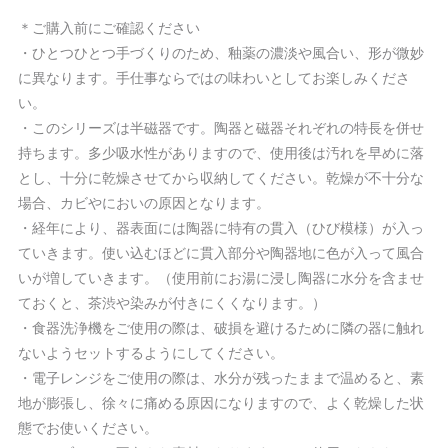
＊ご購入前にご確認ください
・ひとつひとつ手づくりのため、釉薬の濃淡や風合い、形が微妙
に異なります。手仕事ならではの味わいとしてお楽しみくださ
い。
・このシリーズは半磁器です。陶器と磁器それぞれの特長を併せ
持ちます。多少吸水性がありますので、使用後は汚れを早めに落
とし、十分に乾燥させてから収納してください。乾燥が不十分な
場合、カビやにおいの原因となります。
・経年により、器表面には陶器に特有の貫入（ひび模様）が入っ
ていきます。使い込むほどに貫入部分や陶器地に色が入って風合
いが増していきます。（使用前にお湯に浸し陶器に水分を含ませ
ておくと、茶渋や染みが付きにくくなります。）
・食器洗浄機をご使用の際は、破損を避けるために隣の器に触れ
ないようセットするようにしてください。
・電子レンジをご使用の際は、水分が残ったままで温めると、素
地が膨張し、徐々に痛める原因になりますので、よく乾燥した状
態でお使いください。