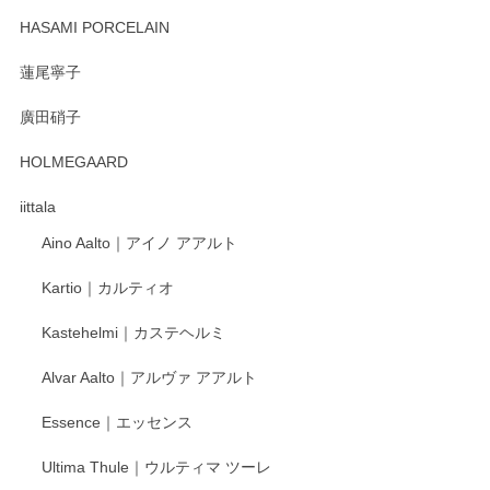
HASAMI PORCELAIN
蓮尾寧子
徳永遊心 みかんづくし 口巻皿6寸
廣田硝子
2025/12/31
HOLMEGAARD
徳永遊心さんの作品が好きなので、購入できうれしいです。
これからも楽しみにしています。
iittala
Aino Aalto｜アイノ アアルト
レビューをありがとうございます。 そしてお喜
Kartio｜カルティオ
び頂き嬉しいです。 徳永遊心窯の器はこれから
もいろいろと入荷の予定です。 ペンシルインス
Kastehelmi｜カステヘルミ
タグラムにて入荷状況のご確認をして頂けます
と幸いです。 今後ともよろしくお願いいたしま
Alvar Aalto｜アルヴァ アアルト
す。
Essence｜エッセンス
Ultima Thule｜ウルティマ ツーレ
徳永遊心 色絵花繋ぎ 飯碗