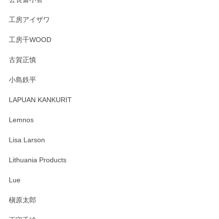
うぞよろしくお願いいたします。
工房アイザワ
工房千WOOD
森脇靖 湯呑 若苗釉
古賀正慎
2025/04/07
小島鉄平
レビューが遅くなり申し訳ありません、 無事届いておりま
す。 素敵な湯呑みでとても気に入りました。 発送も早く、
LAPUAN KANKURIT
ありがとうございます。 メッセージもありがとうございまし
たm(_)m
Lemnos
Lisa Larson
この度は当店をご利用頂き誠にありがとうござ
います。無事に届いたようで安心いたしまし
Lithuania Products
た。ひとつひとつ個性がある素敵な湯呑ですよ
ね。気に入って頂けてうれしいです。マグカッ
Lue
プと花器のレビューもありがとうございます。
今後ともよろしくお願いいたします。
槇原太郎