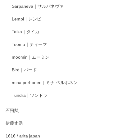
2025/12/24
Sarpaneva｜サルパネヴァ
Lempi｜レンピ
丁寧に対応していただきました。ありがとうございます◎
Taika｜タイカ
この度はペンシルオンラインショップをご利用
Teema｜ティーマ
頂き誠にありがとうございました。 そしてご丁
寧なレビューをありがとうございます。これか
moomin｜ムーミン
らもより良いご対応ができるよう努めてまいり
ます。またのご利用をお待ちしております。
Bird｜バード
mina perhonen｜ミナ ペルホネン
宮島工芸製作所 返しヘラ 小
Tundra｜ツンドラ
2025/12/21
石飛勲
伊藤丈浩
渡邉陽子 マグカップ
2025/11/23
1616 / arita japan