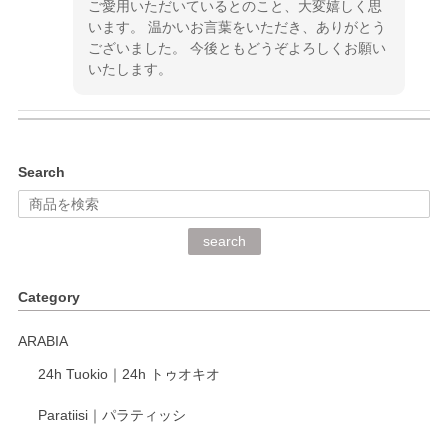
ご愛用いただいているとのこと、大変嬉しく思
います。 温かいお言葉をいただき、ありがとう
ございました。 今後ともどうぞよろしくお願い
いたします。
kata kata（カタカタ） 印判手小皿 ぶらさがり
Search
2026/06/15
深さや大きさがとてもちょうど良く、手に馴染み、洗いやす
search
く、他の柄も何枚かこちらで買い、毎食時に使用していま
す。ショップの方が大変丁寧で、1枚不良がありましたが快
Category
く交換して下さいました。
ARABIA
この度もレビューをご投稿いただき、誠にあり
24h Tuokio｜24h トゥオキオ
がとうございます。 同じシリーズの器を揃えて
ご愛用いただいているとのこと、大変嬉しく思
Paratiisi｜パラティッシ
います。 温かいお言葉をいただき、ありがとう
ございました。 今後ともどうぞよろしくお願い