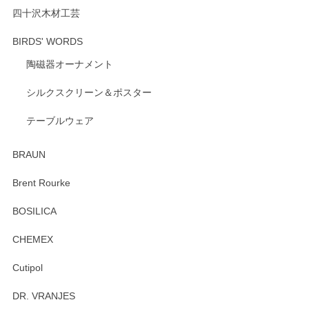
ります。
四十沢木材工芸
BIRDS' WORDS
陶磁器オーナメント
出西窯 カップ＆ソーサー 呉須
2026/04/24
シルクスクリーン＆ポスター
テーブルウェア
ありがとうございました。 出西窯のカップ&ソーサーを探し
ていたので、購入出来て良かったです♪
BRAUN
この度はペンシルオンラインショップをご利用
Brent Rourke
頂き誠にありがとうございます。 お探しのカッ
プ＆ソーサーをお届けでき嬉しく思います。 今
BOSILICA
後ともどうぞよろしくお願いいたします。
CHEMEX
Cutipol
Brent Rourke（ブレント ルーク） オーバルシェーカーボックス 4
DR. VRANJES
2026/01/15