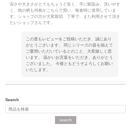
深さや大きさがとてもちょうど良く、手に馴染み、洗いやす
く、他の柄も何枚かこちらで買い、毎食時に使用していま
す。ショップの方が大変親切、丁寧で、また利用させて頂き
たいショップさんです。
この度もレビューをご投稿いただき、誠にあり
がとうございます。 同じシリーズの器を揃えて
ご愛用いただいているとのこと、大変嬉しく思
います。 温かいお言葉をいただき、ありがとう
ございました。 今後ともどうぞよろしくお願い
いたします。
kata kata（カタカタ） 印判手小皿 ぶらさがり
Search
2026/06/15
深さや大きさがとてもちょうど良く、手に馴染み、洗いやす
search
く、他の柄も何枚かこちらで買い、毎食時に使用していま
す。ショップの方が大変丁寧で、1枚不良がありましたが快