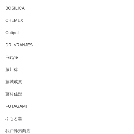
頂き誠にありがとうございます。 お探しのカッ
プ＆ソーサーをお届けでき嬉しく思います。 今
BOSILICA
後ともどうぞよろしくお願いいたします。
CHEMEX
Cutipol
Brent Rourke（ブレント ルーク） オーバルシェーカーボックス 4
DR. VRANJES
2026/01/15
F/style
注文から手元に届くまでとても早く、梱包もしっかりしてお
藤川稔
りました。お品もとても素敵でした。ありがとうございまし
た。
藤城成貴
この度はペンシルオンラインショップをご利用
藤村佳澄
頂き誠にありがとうございました。 そしてご丁
寧なレビューをありがとうございます。これか
FUTAGAMI
らもより良いご対応ができるよう努めてまいり
ます。またのご利用をお待ちしております。
ふもと窯
我戸幹男商店