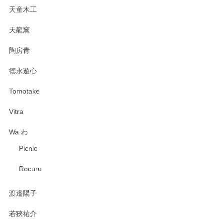
天童木工
天龍窯
陶房青
徳永遊心
Tomotake
Vitra
Wa わ
Picnic
Rocuru
渡邉陽子
若狹祐介