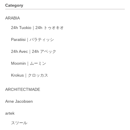
Category
く交換して下さいました。
ARABIA
この度もレビューをご投稿いただき、誠にあり
24h Tuokio｜24h トゥオキオ
がとうございます。 同じシリーズの器を揃えて
ご愛用いただいているとのこと、大変嬉しく思
Paratiisi｜パラティッシ
います。 温かいお言葉をいただき、ありがとう
ございました。 今後ともどうぞよろしくお願い
24h Avec｜24h アベック
いたします。
Moomin｜ムーミン
Krokus｜クロッカス
kata kata（カタカタ） 印判手小皿 たんぽぽ
2026/06/15
ARCHITECTMADE
深さや大きさがとてもちょうど良く、手に馴染み、洗いやす
Arne Jacobsen
く、他の柄も何枚かこちらで買い、毎食時に使用していま
artek
す。ショップの方が大変親切、丁寧で、また利用させて頂き
たいショップさんです。
スツール