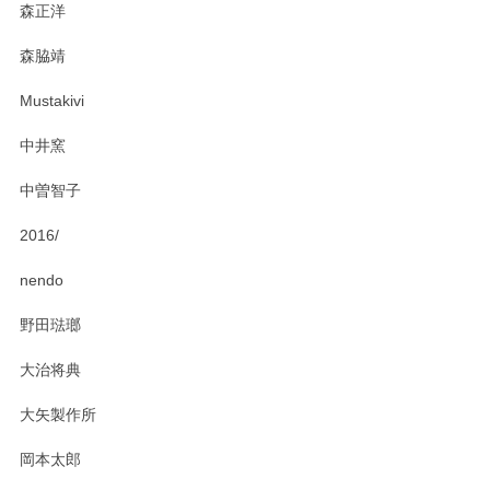
森正洋
この度はペンシルオンラインショップをご利用
森脇靖
頂き、レビューもありがとうございます。カレ
ー皿を気に入って頂けたようで安心しました。
Mustakivi
気になられるものがありましたら、またお気軽
にお問い合わせください。今後ともよろしくお
中井窯
願いいたします。
中曽智子
2016/
PASS THE BATON（パス ザ バトン） x mina perhonen（ミナ ペルホネン） ディーププレート（咲いている花にただ笑ふ）ミントグリーン
2025/02/12
nendo
野田琺瑯
大治将典
PASS THE BATON（パス ザ バトン） x mina perhonen（ミナ ペルホネン） プレート（咲いている花にただ笑ふ）ミントグリーン
2025/02/12
大矢製作所
岡本太郎