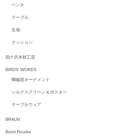
ベンチ
この度はペンシルオンラインショップをご利用
いただき、誠にありがとうございます。 また、
テーブル
レビューをご投稿いただき、重ねてお礼申し上
げます。 深さや大きさ、使い心地を気に入って
生地
いただけたようで大変嬉しく思います。 毎食時
にご愛用いただいているとのこと、とても光栄
クッション
です。 温かいお言葉をいただき、ありがとうご
ざいます。 またのご利用を心よりお待ちしてお
ります。
四十沢木材工芸
BIRDS' WORDS
陶磁器オーナメント
出西窯 カップ＆ソーサー 呉須
2026/04/24
シルクスクリーン＆ポスター
テーブルウェア
ありがとうございました。 出西窯のカップ&ソーサーを探し
ていたので、購入出来て良かったです♪
BRAUN
この度はペンシルオンラインショップをご利用
Brent Rourke