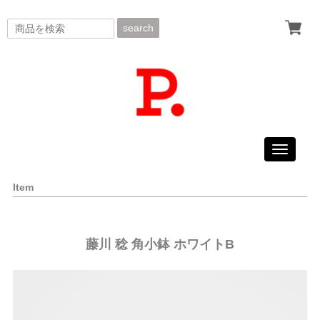
search
Toggle
navigati
Item
藤川 稔 角小鉢 ホワイトB