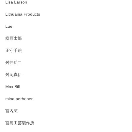
Lisa Larson
この度は当店をご利用頂き誠にありがとうござ
います。無事に届いたようで安心いたしまし
Lithuania Products
た。ひとつひとつ個性がある素敵な湯呑ですよ
ね。気に入って頂けてうれしいです。マグカッ
Lue
プと花器のレビューもありがとうございます。
今後ともよろしくお願いいたします。
槇原太郎
正守千絵
舛井岳二
柴田慶信商店 大館曲げわっぱ 白木小判弁当箱（大）
2025/03/30
舛岡真伊
Max Bill
zen to カレー皿 plate245 ホワイト
mina perhonen
2025/03/19
宮内窯
ステキなカレー皿早速使わせていただきました。 色々お手数
宮島工芸製作所
おかけしました。 ありがとうございます。