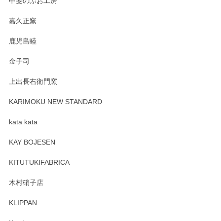
甲斐のぶお工房
す。
嘉久正窯
鹿児島睦
Sghr（スガハラ） Mini Vase（ミニベース） 一輪挿し 三角錐 クリアー
金子司
2025/04/07
上出長右衛門窯
プレゼント用に購入したので、まだ中は見れていないのです
が、 しっかり梱包されていたので割れてはないと思います。
KARIMOKU NEW STANDARD
kata kata
この度はペンシルオンラインショップをご利用
頂き誠にありがとうございます。 そしてレビュ
KAY BOJESEN
ーも大変嬉しく思います。 今後ともどうぞよろ
しくお願いいたします。
KITUTUKIFABRICA
木村硝子店
KLIPPAN
森脇靖 マグカップ 若苗釉
2025/04/07