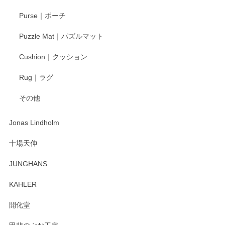
す。
Purse｜ポーチ
Puzzle Mat｜パズルマット
柴田慶信商店 大館曲げわっぱ 白木小判弁当箱（大）
Cushion｜クッション
2025/04/16
Rug｜ラグ
入金翌日にすぐ届きました！ 梱包も丁寧にして頂きメッセー
その他
ジもありがとうございました。 初めてのわっぱ弁当箱で大切
な物を開けるようにドキドキしながら開封しました。綺麗な
わっぱで感激です！ これから大切に使って風合いが変わるの
Jonas Lindholm
も楽しんで行きたいと思います。
十場天伸
この度はペンシルオンラインショップでのご購
JUNGHANS
入、そしてレビューまで誠にありがとうござい
ます。柴田慶信商店さんの曲げわっぱは、日々
KAHLER
の暮らしを豊かにするお品だと私たちも思って
おります。お手入れ方法がいろいろとございま
開化堂
すが、風合いとともにお楽しみ頂けますと幸い
です。今後ともどうぞよろしくお願いいたしま