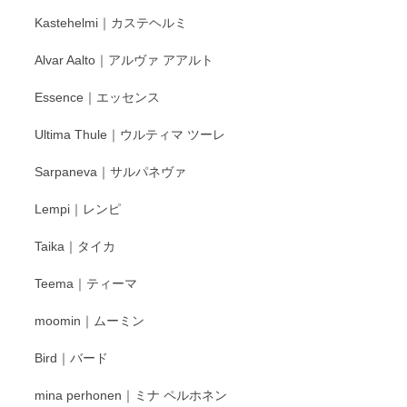
もいろいろと入荷の予定です。 ペンシルインス
Kastehelmi｜カステヘルミ
タグラムにて入荷状況のご確認をして頂けます
と幸いです。 今後ともよろしくお願いいたしま
Alvar Aalto｜アルヴァ アアルト
す。
Essence｜エッセンス
Ultima Thule｜ウルティマ ツーレ
徳永遊心 色絵花繋ぎ 飯碗
2025/12/24
Sarpaneva｜サルパネヴァ
Lempi｜レンピ
丁寧に対応していただきました。ありがとうございます◎
Taika｜タイカ
この度はペンシルオンラインショップをご利用
Teema｜ティーマ
頂き誠にありがとうございました。 そしてご丁
寧なレビューをありがとうございます。これか
moomin｜ムーミン
らもより良いご対応ができるよう努めてまいり
ます。またのご利用をお待ちしております。
Bird｜バード
mina perhonen｜ミナ ペルホネン