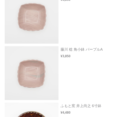
藤川 稔 角小鉢 パープルA
¥3,850
ふもと窯 井上尚之 6寸鉢
¥4,480