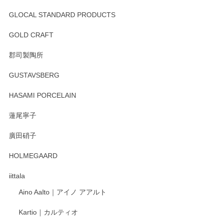
GLOCAL STANDARD PRODUCTS
徳永遊心 みかんづくし 飯碗
2025/12/31
GOLD CRAFT
郡司製陶所
徳永遊心 みかんづくし マグカップ
GUSTAVSBERG
2025/12/31
HASAMI PORCELAIN
蓮尾寧子
徳永遊心 みかんづくし 口巻皿6寸
廣田硝子
2025/12/31
HOLMEGAARD
徳永遊心さんの作品が好きなので、購入できうれしいです。
これからも楽しみにしています。
iittala
Aino Aalto｜アイノ アアルト
レビューをありがとうございます。 そしてお喜
Kartio｜カルティオ
び頂き嬉しいです。 徳永遊心窯の器はこれから