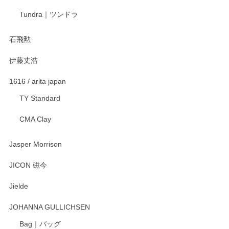
宮島工芸製作所 返しヘラ 小
Tundra｜ツンドラ
2025/12/21
石飛勲
伊藤丈浩
渡邉陽子 マグカップ
2025/11/23
1616 / arita japan
TY Standard
CMA Clay
渡邉陽子 マーメイドタマネギガール 飾蓋付花入
2025/08/20
Jasper Morrison
とても可愛らしい。
JICON 磁今
Jielde
この度はペンシルオンラインショップでのご購
入、そしてレビューまで誠にありがとうござい
JOHANNA GULLICHSEN
ます。気に入って頂けたようで嬉しく思いま
す。今後ともどうぞよろしくお願いいたしま
Bag｜バッグ