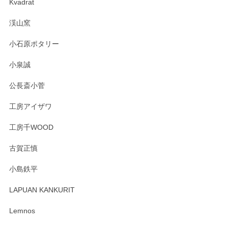
Kvadrat
淡いグリーンのカラーがとても可愛いです❤️ ありがとうござ
渓山窯
いましたm(_)m
小石原ポタリー
この度はペンシルオンラインショップをご利用
小泉誠
いただき誠にありがとうございました。森脇さ
んの作品はほっこりいたしますね。今後ともど
公長斎小菅
うぞよろしくお願いいたします。
工房アイザワ
工房千WOOD
森脇靖 湯呑 若苗釉
古賀正慎
2025/04/07
小島鉄平
レビューが遅くなり申し訳ありません、 無事届いておりま
す。 素敵な湯呑みでとても気に入りました。 発送も早く、
LAPUAN KANKURIT
ありがとうございます。 メッセージもありがとうございまし
たm(_)m
Lemnos