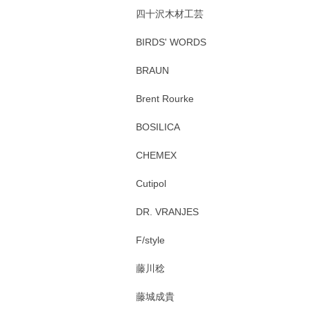
四十沢木材工芸
BIRDS' WORDS
BRAUN
Brent Rourke
BOSILICA
CHEMEX
Cutipol
DR. VRANJES
F/style
藤川稔
藤城成貴