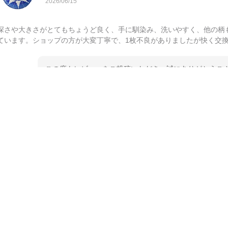
2026/06/15
深さや大きさがとてもちょうど良く、手に馴染み、洗いやすく、他の柄
ています。ショップの方が大変丁寧で、1枚不良がありましたが快く交
この度もレビューをご投稿いただき、誠にありがとうござ
てご愛用いただいているとのこと、大変嬉しく思います。
とうございました。 今後ともどうぞよろしくお願いいた
kata kata（カタカタ） 印判手小皿 たんぽぽ
2026/06/15
深さや大きさがとてもちょうど良く、手に馴染み、洗いやすく、他の柄
ています。ショップの方が大変親切、丁寧で、また利用させて頂きたい
この度はペンシルオンラインショップをご利用いただき、