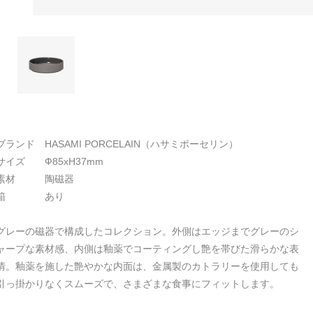
ブランド HASAMI PORCELAIN（ハサミポーセリン）
サイズ Ф85xH37mm
素材 陶磁器
箱 あり
グレーの磁器で構成したコレクション。外側はエッジまでグレーのシ
ャープな素材感、内側は釉薬でコーティングし艶を帯びた滑らかな表
情。釉薬を施した艶やかな内面は、金属製のカトラリーを使用しても
引っ掛かりなくスムーズで、さまざまな食事にフィットします。