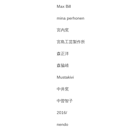
Max Bill
mina perhonen
宮内窯
宮島工芸製作所
森正洋
森脇靖
Mustakivi
中井窯
中曽智子
2016/
nendo