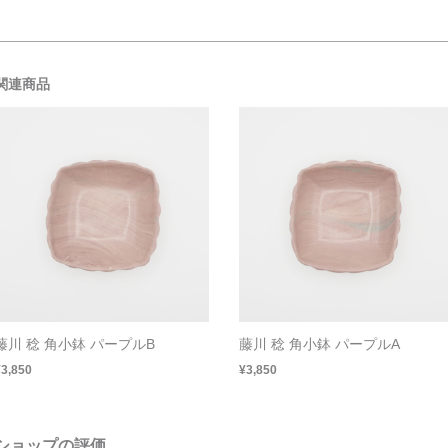
関連商品
藤川 稔 角小鉢 パープルB
藤川 稔 角小鉢 パープルA
¥3,850
¥3,850
ショップの評価