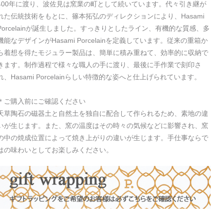
400年に渡り、波佐見は窯業の町として続いています。代々引き継が
れた伝統技術をもとに、篠本拓弘のディレクションにより、Hasami
Porcelainが誕生しました。すっきりとしたライン、有機的な質感、多
機能なデザインがHasami Porcelainを定義しています。従来の重箱か
ら着想を得たモジュラー製品は、簡単に積み重ねて、効率的に収納で
きます。制作過程で様々な職人の手に渡り、最後に手作業で刻印さ
れ、Hasami Porcelainらしい特徴的な姿へと仕上げられています。
＊ご購入前にご確認ください
天草陶石の磁器土と自然土を独自に配合して作られるため、素地の違
いが生じます。また、窯の温度はその時々の気候などに影響され、窯
の中の焼成位置によって焼き上がりの違いが生じます。手仕事ならで
はの味わいとしてお楽しみください。