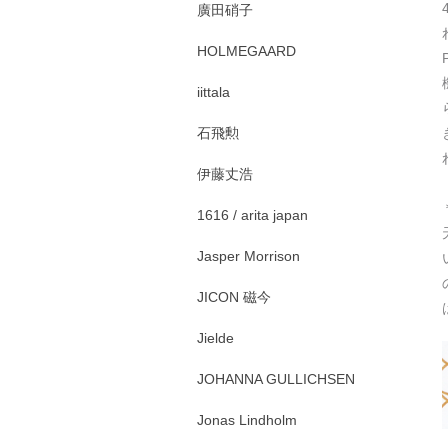
廣田硝子
HOLMEGAARD
iittala
石飛勲
伊藤丈浩
1616 / arita japan
Jasper Morrison
JICON 磁今
Jielde
JOHANNA GULLICHSEN
Jonas Lindholm