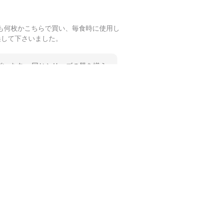
も何枚かこちらで買い、毎食時に使用し
換して下さいました。
います。 同じシリーズの器を揃え
 温かいお言葉をいただき、ありが
します。
も何枚かこちらで買い、毎食時に使用し
ショップさんです。
誠にありがとうございます。 ま