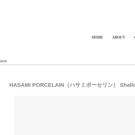
HOME
ABOUT
Item
HASAMI PORCELAIN（ハサミポーセリン） Shallow 