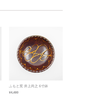
ふもと窯 井上尚之 6寸鉢
¥4,480