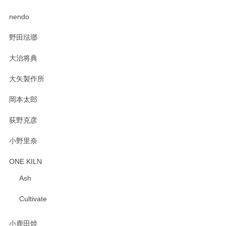
PASS THE BATON（パス ザ バトン） x mina perhonen（ミナ ペルホネン） ディーププレート（咲いている花にただ笑ふ）ミントグリーン
2025/02/12
nendo
野田琺瑯
大治将典
PASS THE BATON（パス ザ バトン） x mina perhonen（ミナ ペルホネン） プレート（咲いている花にただ笑ふ）ミントグリーン
2025/02/12
大矢製作所
岡本太郎
荻野克彦
小野里奈
ONE KILN
Ash
Cultivate
小鹿田焼