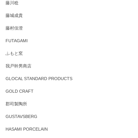
藤川稔
りました。お品もとても素敵でした。ありがとうございまし
た。
藤城成貴
この度はペンシルオンラインショップをご利用
藤村佳澄
頂き誠にありがとうございました。 そしてご丁
寧なレビューをありがとうございます。これか
FUTAGAMI
らもより良いご対応ができるよう努めてまいり
ます。またのご利用をお待ちしております。
ふもと窯
我戸幹男商店
GLOCAL STANDARD PRODUCTS
徳永遊心 みかんづくし 飯碗
2025/12/31
GOLD CRAFT
郡司製陶所
徳永遊心 みかんづくし マグカップ
GUSTAVSBERG
2025/12/31
HASAMI PORCELAIN