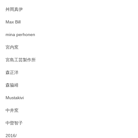
2025/03/30
舛岡真伊
Max Bill
zen to カレー皿 plate245 ホワイト
mina perhonen
2025/03/19
宮内窯
ステキなカレー皿早速使わせていただきました。 色々お手数
宮島工芸製作所
おかけしました。 ありがとうございます。
森正洋
この度はペンシルオンラインショップをご利用
森脇靖
頂き、レビューもありがとうございます。カレ
ー皿を気に入って頂けたようで安心しました。
Mustakivi
気になられるものがありましたら、またお気軽
にお問い合わせください。今後ともよろしくお
中井窯
願いいたします。
中曽智子
2016/