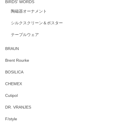
BIRDS' WORDS
陶磁器オーナメント
出西窯 カップ＆ソーサー 呉須
2026/04/24
シルクスクリーン＆ポスター
テーブルウェア
ありがとうございました。 出西窯のカップ&ソーサーを探し
ていたので、購入出来て良かったです♪
BRAUN
この度はペンシルオンラインショップをご利用
Brent Rourke
頂き誠にありがとうございます。 お探しのカッ
プ＆ソーサーをお届けでき嬉しく思います。 今
BOSILICA
後ともどうぞよろしくお願いいたします。
CHEMEX
Cutipol
Brent Rourke（ブレント ルーク） オーバルシェーカーボックス 4
DR. VRANJES
2026/01/15
F/style
注文から手元に届くまでとても早く、梱包もしっかりしてお