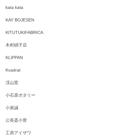
kata kata
この度はペンシルオンラインショップをご利用
頂き誠にありがとうございます。 そしてレビュ
KAY BOJESEN
ーも大変嬉しく思います。 今後ともどうぞよろ
しくお願いいたします。
KITUTUKIFABRICA
木村硝子店
KLIPPAN
森脇靖 マグカップ 若苗釉
2025/04/07
Kvadrat
淡いグリーンのカラーがとても可愛いです❤️ ありがとうござ
渓山窯
いましたm(_)m
小石原ポタリー
この度はペンシルオンラインショップをご利用
小泉誠
いただき誠にありがとうございました。森脇さ
んの作品はほっこりいたしますね。今後ともど
公長斎小菅
うぞよろしくお願いいたします。
工房アイザワ