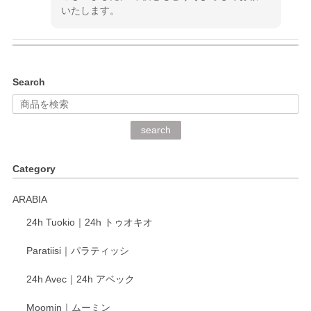
いたします。
kata kata（カタカタ） 印判手小皿 ぶらさがり
Search
2026/06/15
深さや大きさがとてもちょうど良く、手に馴染み、洗いやす
search
く、他の柄も何枚かこちらで買い、毎食時に使用していま
す。ショップの方が大変丁寧で、1枚不良がありましたが快
Category
く交換して下さいました。
ARABIA
この度もレビューをご投稿いただき、誠にあり
24h Tuokio｜24h トゥオキオ
がとうございます。 同じシリーズの器を揃えて
ご愛用いただいているとのこと、大変嬉しく思
Paratiisi｜パラティッシ
います。 温かいお言葉をいただき、ありがとう
ございました。 今後ともどうぞよろしくお願い
24h Avec｜24h アベック
いたします。
Moomin｜ムーミン