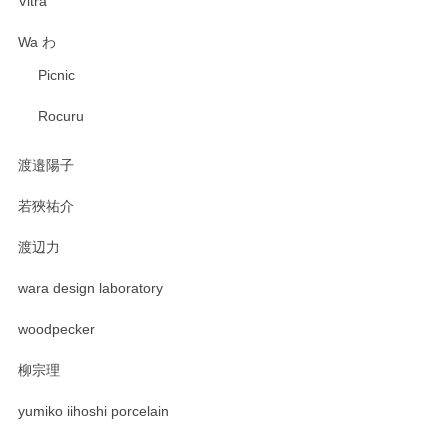
Vitra
Wa わ
Picnic
Rocuru
渡邉陽子
若狹祐介
渡辺力
wara design laboratory
woodpecker
柳宗理
yumiko iihoshi porcelain