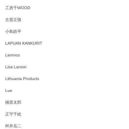
工房千WOOD
森脇靖 湯呑 若苗釉
古賀正慎
2025/04/07
小島鉄平
レビューが遅くなり申し訳ありません、 無事届いておりま
す。 素敵な湯呑みでとても気に入りました。 発送も早く、
LAPUAN KANKURIT
ありがとうございます。 メッセージもありがとうございまし
たm(_)m
Lemnos
Lisa Larson
この度は当店をご利用頂き誠にありがとうござ
います。無事に届いたようで安心いたしまし
Lithuania Products
た。ひとつひとつ個性がある素敵な湯呑ですよ
ね。気に入って頂けてうれしいです。マグカッ
Lue
プと花器のレビューもありがとうございます。
今後ともよろしくお願いいたします。
槇原太郎
正守千絵
舛井岳二
柴田慶信商店 大館曲げわっぱ 白木小判弁当箱（大）