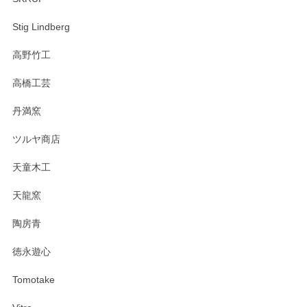
Stig Lindberg
高野竹工
高橋工芸
丹満窯
ツルヤ商店
天童木工
天龍窯
陶房青
徳永遊心
Tomotake