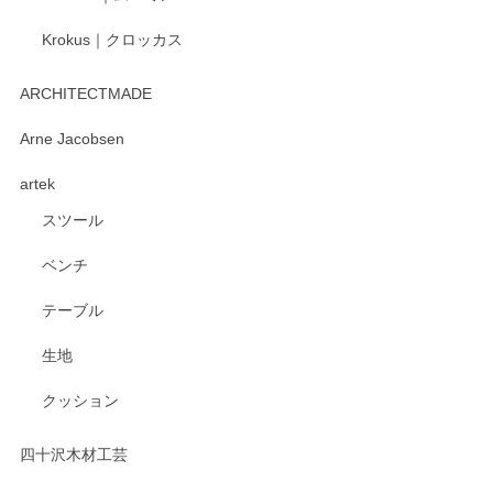
Krokus｜クロッカス
kata kata（カタカタ） 印判手小皿 たんぽぽ
2026/06/15
ARCHITECTMADE
深さや大きさがとてもちょうど良く、手に馴染み、洗いやす
Arne Jacobsen
く、他の柄も何枚かこちらで買い、毎食時に使用していま
artek
す。ショップの方が大変親切、丁寧で、また利用させて頂き
たいショップさんです。
スツール
ベンチ
この度はペンシルオンラインショップをご利用
いただき、誠にありがとうございます。 また、
テーブル
レビューをご投稿いただき、重ねてお礼申し上
げます。 深さや大きさ、使い心地を気に入って
生地
いただけたようで大変嬉しく思います。 毎食時
にご愛用いただいているとのこと、とても光栄
クッション
です。 温かいお言葉をいただき、ありがとうご
ざいます。 またのご利用を心よりお待ちしてお
ります。
四十沢木材工芸