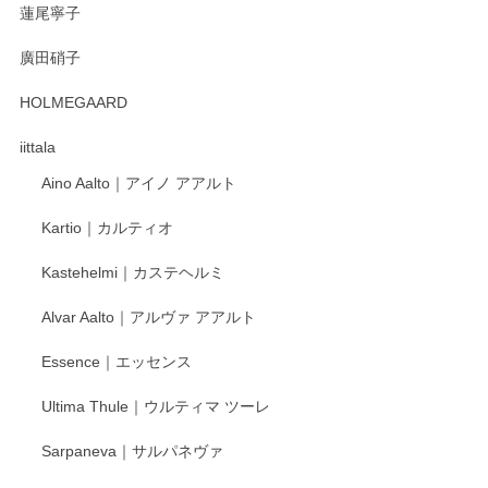
蓮尾寧子
徳永遊心 みかんづくし 口巻皿6寸
廣田硝子
2025/12/31
HOLMEGAARD
徳永遊心さんの作品が好きなので、購入できうれしいです。
これからも楽しみにしています。
iittala
Aino Aalto｜アイノ アアルト
レビューをありがとうございます。 そしてお喜
Kartio｜カルティオ
び頂き嬉しいです。 徳永遊心窯の器はこれから
もいろいろと入荷の予定です。 ペンシルインス
Kastehelmi｜カステヘルミ
タグラムにて入荷状況のご確認をして頂けます
と幸いです。 今後ともよろしくお願いいたしま
Alvar Aalto｜アルヴァ アアルト
す。
Essence｜エッセンス
Ultima Thule｜ウルティマ ツーレ
徳永遊心 色絵花繋ぎ 飯碗
2025/12/24
Sarpaneva｜サルパネヴァ