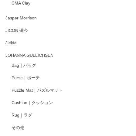
CMA Clay
渡邉陽子 マーメイドタマネギガール 飾蓋付花入
2025/08/20
Jasper Morrison
とても可愛らしい。
JICON 磁今
Jielde
この度はペンシルオンラインショップでのご購
入、そしてレビューまで誠にありがとうござい
JOHANNA GULLICHSEN
ます。気に入って頂けたようで嬉しく思いま
す。今後ともどうぞよろしくお願いいたしま
Bag｜バッグ
す。
Purse｜ポーチ
Puzzle Mat｜パズルマット
柴田慶信商店 大館曲げわっぱ 白木小判弁当箱（大）
Cushion｜クッション
2025/04/16
Rug｜ラグ
入金翌日にすぐ届きました！ 梱包も丁寧にして頂きメッセー
その他
ジもありがとうございました。 初めてのわっぱ弁当箱で大切
な物を開けるようにドキドキしながら開封しました。綺麗な