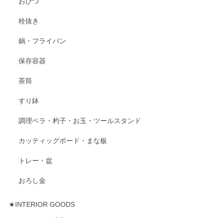
おひつ
栓抜き
鍋・フライパン
保存容器
茶筒
すり鉢
調理ベラ・杓子・お玉・ツールスタンド
カッティッグボード・まな板
トレー・盆
おろし金
★INTERIOR GOODS