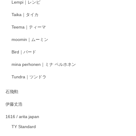
Lempi｜レンピ
丁寧に対応していただきました。ありがとうございます◎
Taika｜タイカ
この度はペンシルオンラインショップをご利用
Teema｜ティーマ
頂き誠にありがとうございました。 そしてご丁
寧なレビューをありがとうございます。これか
moomin｜ムーミン
らもより良いご対応ができるよう努めてまいり
ます。またのご利用をお待ちしております。
Bird｜バード
mina perhonen｜ミナ ペルホネン
宮島工芸製作所 返しヘラ 小
Tundra｜ツンドラ
2025/12/21
石飛勲
伊藤丈浩
渡邉陽子 マグカップ
2025/11/23
1616 / arita japan
TY Standard