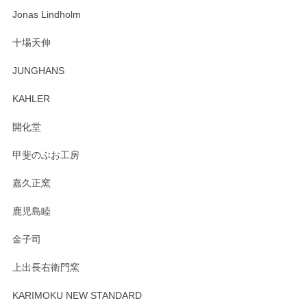
わっぱで感激です！ これから大切に使って風合いが変わるの
Jonas Lindholm
も楽しんで行きたいと思います。
十場天伸
この度はペンシルオンラインショップでのご購
JUNGHANS
入、そしてレビューまで誠にありがとうござい
ます。柴田慶信商店さんの曲げわっぱは、日々
KAHLER
の暮らしを豊かにするお品だと私たちも思って
おります。お手入れ方法がいろいろとございま
開化堂
すが、風合いとともにお楽しみ頂けますと幸い
です。今後ともどうぞよろしくお願いいたしま
甲斐のぶお工房
す。
嘉久正窯
鹿児島睦
Sghr（スガハラ） Mini Vase（ミニベース） 一輪挿し 三角錐 クリアー
金子司
2025/04/07
上出長右衛門窯
プレゼント用に購入したので、まだ中は見れていないのです
が、 しっかり梱包されていたので割れてはないと思います。
KARIMOKU NEW STANDARD