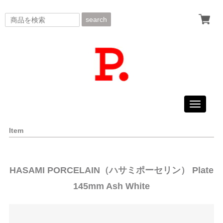
search
Toggle
navigati
Item
HASAMI PORCELAIN（ハサミポーセリン） Plate
145mm Ash White