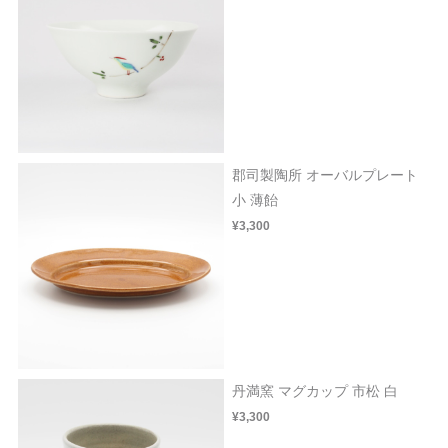
郡司製陶所 オーバルプレート
小 薄飴
¥3,300
丹満窯 マグカップ 市松 白
¥3,300