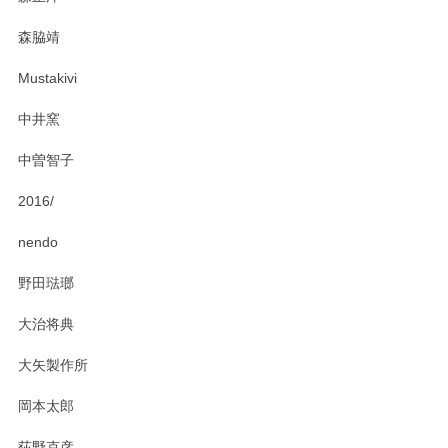
この度はペンシルオンラインショップをご利用
森脇靖
頂き、レビューもありがとうございます。カレ
ー皿を気に入って頂けたようで安心しました。
Mustakivi
気になられるものがありましたら、またお気軽
にお問い合わせください。今後ともよろしくお
中井窯
願いいたします。
中曽智子
2016/
PASS THE BATON（パス ザ バトン） x mina perhonen（ミナ ペルホネン） ディーププレート（咲いている花にただ笑ふ）ミントグリーン
2025/02/12
nendo
野田琺瑯
大治将典
PASS THE BATON（パス ザ バトン） x mina perhonen（ミナ ペルホネン） プレート（咲いている花にただ笑ふ）ミントグリーン
2025/02/12
大矢製作所
岡本太郎
荻野克彦