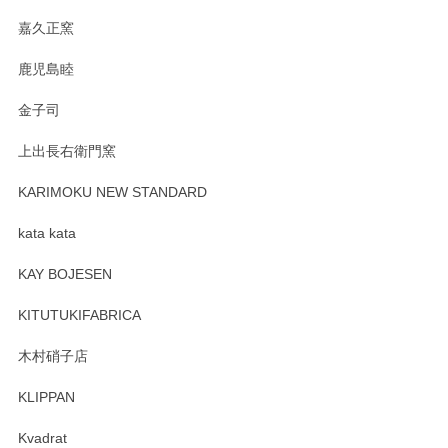
す。
嘉久正窯
鹿児島睦
Sghr（スガハラ） Mini Vase（ミニベース） 一輪挿し 三角錐 クリアー
金子司
2025/04/07
上出長右衛門窯
プレゼント用に購入したので、まだ中は見れていないのです
が、 しっかり梱包されていたので割れてはないと思います。
KARIMOKU NEW STANDARD
kata kata
この度はペンシルオンラインショップをご利用
頂き誠にありがとうございます。 そしてレビュ
KAY BOJESEN
ーも大変嬉しく思います。 今後ともどうぞよろ
しくお願いいたします。
KITUTUKIFABRICA
木村硝子店
KLIPPAN
森脇靖 マグカップ 若苗釉
2025/04/07
Kvadrat