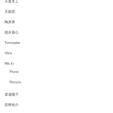
天童木工
天龍窯
陶房青
徳永遊心
Tomotake
Vitra
Wa わ
Picnic
Rocuru
渡邉陽子
若狹祐介