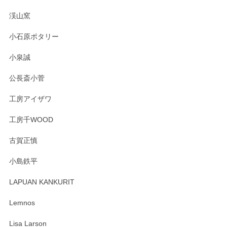
淡いグリーンのカラーがとても可愛いです❤️ ありがとうござ
渓山窯
いましたm(_)m
小石原ポタリー
この度はペンシルオンラインショップをご利用
小泉誠
いただき誠にありがとうございました。森脇さ
んの作品はほっこりいたしますね。今後ともど
公長斎小菅
うぞよろしくお願いいたします。
工房アイザワ
工房千WOOD
森脇靖 湯呑 若苗釉
古賀正慎
2025/04/07
小島鉄平
レビューが遅くなり申し訳ありません、 無事届いておりま
す。 素敵な湯呑みでとても気に入りました。 発送も早く、
LAPUAN KANKURIT
ありがとうございます。 メッセージもありがとうございまし
たm(_)m
Lemnos
Lisa Larson