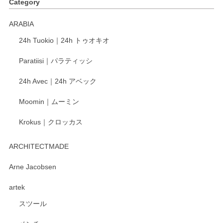
Category
く交換して下さいました。
ARABIA
この度もレビューをご投稿いただき、誠にあり
24h Tuokio｜24h トゥオキオ
がとうございます。 同じシリーズの器を揃えて
ご愛用いただいているとのこと、大変嬉しく思
Paratiisi｜パラティッシ
います。 温かいお言葉をいただき、ありがとう
ございました。 今後ともどうぞよろしくお願い
24h Avec｜24h アベック
いたします。
Moomin｜ムーミン
Krokus｜クロッカス
kata kata（カタカタ） 印判手小皿 たんぽぽ
2026/06/15
ARCHITECTMADE
深さや大きさがとてもちょうど良く、手に馴染み、洗いやす
Arne Jacobsen
く、他の柄も何枚かこちらで買い、毎食時に使用していま
artek
す。ショップの方が大変親切、丁寧で、また利用させて頂き
たいショップさんです。
スツール