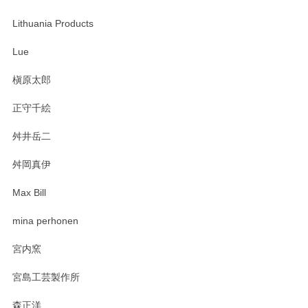
この度は当店をご利用頂き誠にありがとうござ
います。無事に届いたようで安心いたしまし
Lithuania Products
た。ひとつひとつ個性がある素敵な湯呑ですよ
ね。気に入って頂けてうれしいです。マグカッ
Lue
プと花器のレビューもありがとうございます。
今後ともよろしくお願いいたします。
槇原太郎
正守千絵
舛井岳二
柴田慶信商店 大館曲げわっぱ 白木小判弁当箱（大）
2025/03/30
舛岡真伊
Max Bill
zen to カレー皿 plate245 ホワイト
mina perhonen
2025/03/19
宮内窯
ステキなカレー皿早速使わせていただきました。 色々お手数
宮島工芸製作所
おかけしました。 ありがとうございます。
森正洋