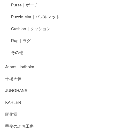
Purse｜ポーチ
Puzzle Mat｜パズルマット
柴田慶信商店 大館曲げわっぱ 白木小判弁当箱（大）
Cushion｜クッション
2025/04/16
Rug｜ラグ
入金翌日にすぐ届きました！ 梱包も丁寧にして頂きメッセー
その他
ジもありがとうございました。 初めてのわっぱ弁当箱で大切
な物を開けるようにドキドキしながら開封しました。綺麗な
わっぱで感激です！ これから大切に使って風合いが変わるの
Jonas Lindholm
も楽しんで行きたいと思います。
十場天伸
この度はペンシルオンラインショップでのご購
JUNGHANS
入、そしてレビューまで誠にありがとうござい
ます。柴田慶信商店さんの曲げわっぱは、日々
KAHLER
の暮らしを豊かにするお品だと私たちも思って
おります。お手入れ方法がいろいろとございま
開化堂
すが、風合いとともにお楽しみ頂けますと幸い
です。今後ともどうぞよろしくお願いいたしま
甲斐のぶお工房