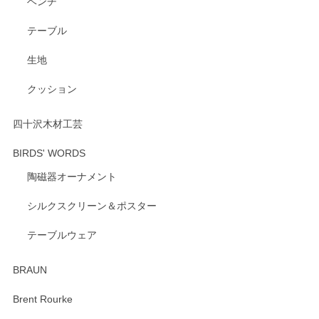
ベンチ
この度はペンシルオンラインショップをご利用
いただき、誠にありがとうございます。 また、
テーブル
レビューをご投稿いただき、重ねてお礼申し上
げます。 深さや大きさ、使い心地を気に入って
生地
いただけたようで大変嬉しく思います。 毎食時
にご愛用いただいているとのこと、とても光栄
クッション
です。 温かいお言葉をいただき、ありがとうご
ざいます。 またのご利用を心よりお待ちしてお
ります。
四十沢木材工芸
BIRDS' WORDS
陶磁器オーナメント
出西窯 カップ＆ソーサー 呉須
2026/04/24
シルクスクリーン＆ポスター
テーブルウェア
ありがとうございました。 出西窯のカップ&ソーサーを探し
ていたので、購入出来て良かったです♪
BRAUN
この度はペンシルオンラインショップをご利用
Brent Rourke
頂き誠にありがとうございます。 お探しのカッ