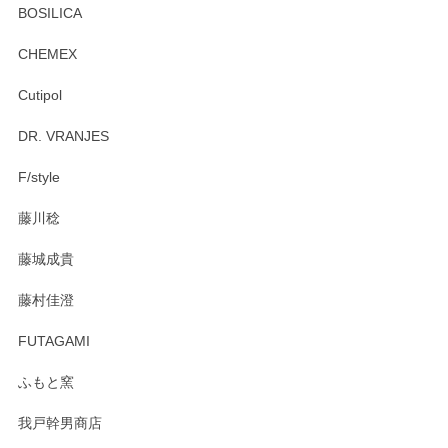
プ＆ソーサーをお届けでき嬉しく思います。 今
BOSILICA
後ともどうぞよろしくお願いいたします。
CHEMEX
Cutipol
Brent Rourke（ブレント ルーク） オーバルシェーカーボックス 4
DR. VRANJES
2026/01/15
F/style
注文から手元に届くまでとても早く、梱包もしっかりしてお
藤川稔
りました。お品もとても素敵でした。ありがとうございまし
た。
藤城成貴
この度はペンシルオンラインショップをご利用
藤村佳澄
頂き誠にありがとうございました。 そしてご丁
寧なレビューをありがとうございます。これか
FUTAGAMI
らもより良いご対応ができるよう努めてまいり
ます。またのご利用をお待ちしております。
ふもと窯
我戸幹男商店