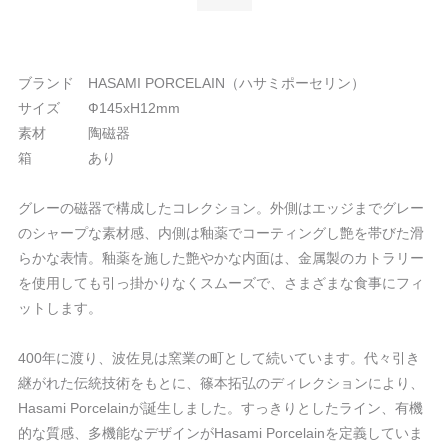
ブランド HASAMI PORCELAIN（ハサミポーセリン）
サイズ Ф145xH12mm
素材 陶磁器
箱 あり
グレーの磁器で構成したコレクション。外側はエッジまでグレー
のシャープな素材感、内側は釉薬でコーティングし艶を帯びた滑
らかな表情。釉薬を施した艶やかな内面は、金属製のカトラリー
を使用しても引っ掛かりなくスムーズで、さまざまな食事にフィ
ットします。
400年に渡り、波佐見は窯業の町として続いています。代々引き
継がれた伝統技術をもとに、篠本拓弘のディレクションにより、
Hasami Porcelainが誕生しました。すっきりとしたライン、有機
的な質感、多機能なデザインがHasami Porcelainを定義していま