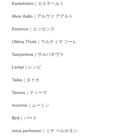
Kastehelmi｜カステヘルミ
タグラムにて入荷状況のご確認をして頂けます
と幸いです。 今後ともよろしくお願いいたしま
Alvar Aalto｜アルヴァ アアルト
す。
Essence｜エッセンス
Ultima Thule｜ウルティマ ツーレ
徳永遊心 色絵花繋ぎ 飯碗
2025/12/24
Sarpaneva｜サルパネヴァ
Lempi｜レンピ
丁寧に対応していただきました。ありがとうございます◎
Taika｜タイカ
この度はペンシルオンラインショップをご利用
Teema｜ティーマ
頂き誠にありがとうございました。 そしてご丁
寧なレビューをありがとうございます。これか
moomin｜ムーミン
らもより良いご対応ができるよう努めてまいり
ます。またのご利用をお待ちしております。
Bird｜バード
mina perhonen｜ミナ ペルホネン