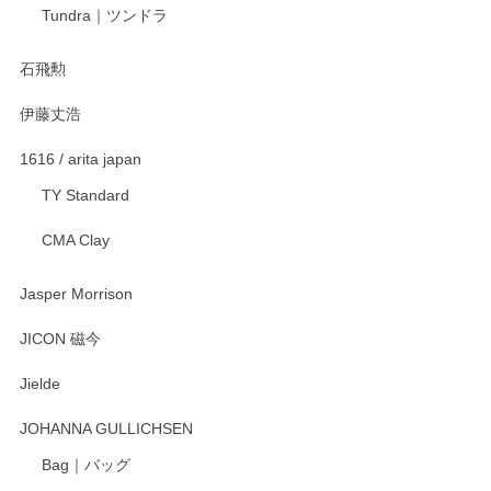
宮島工芸製作所 返しヘラ 小
Tundra｜ツンドラ
2025/12/21
石飛勲
伊藤丈浩
渡邉陽子 マグカップ
2025/11/23
1616 / arita japan
TY Standard
CMA Clay
渡邉陽子 マーメイドタマネギガール 飾蓋付花入
2025/08/20
Jasper Morrison
とても可愛らしい。
JICON 磁今
Jielde
この度はペンシルオンラインショップでのご購
入、そしてレビューまで誠にありがとうござい
JOHANNA GULLICHSEN
ます。気に入って頂けたようで嬉しく思いま
す。今後ともどうぞよろしくお願いいたしま
Bag｜バッグ
す。