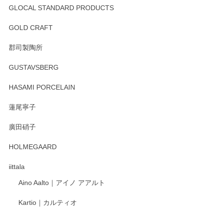
GLOCAL STANDARD PRODUCTS
徳永遊心 みかんづくし 飯碗
2025/12/31
GOLD CRAFT
郡司製陶所
徳永遊心 みかんづくし マグカップ
GUSTAVSBERG
2025/12/31
HASAMI PORCELAIN
蓮尾寧子
徳永遊心 みかんづくし 口巻皿6寸
廣田硝子
2025/12/31
HOLMEGAARD
徳永遊心さんの作品が好きなので、購入できうれしいです。
これからも楽しみにしています。
iittala
Aino Aalto｜アイノ アアルト
レビューをありがとうございます。 そしてお喜
Kartio｜カルティオ
び頂き嬉しいです。 徳永遊心窯の器はこれから
もいろいろと入荷の予定です。 ペンシルインス