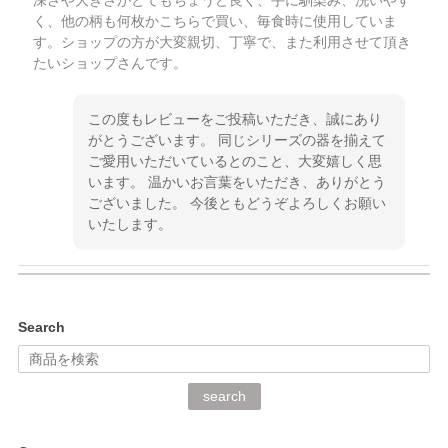
く、他の柄も何枚かこちらで買い、毎食時に使用していま
す。ショップの方が大変親切、丁寧で、また利用させて頂き
たいショップさんです。
この度もレビューをご投稿いただき、誠にあり
がとうございます。 同じシリーズの器を揃えて
ご愛用いただいているとのこと、大変嬉しく思
います。 温かいお言葉をいただき、ありがとう
ございました。 今後ともどうぞよろしくお願い
いたします。
kata kata（カタカタ） 印判手小皿 ぶらさがり
Search
2026/06/15
深さや大きさがとてもちょうど良く、手に馴染み、洗いやす
search
く、他の柄も何枚かこちらで買い、毎食時に使用していま
す。ショップの方が大変丁寧で、1枚不良がありましたが快