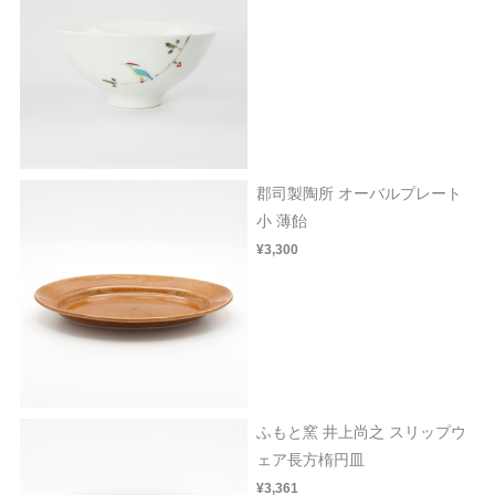
郡司製陶所 オーバルプレート
小 薄飴
¥3,300
ふもと窯 井上尚之 スリップウ
ェア長方楕円皿
¥3,361