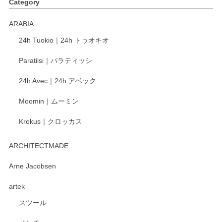
Category
く交換して下さいました。
ARABIA
この度もレビューをご投稿いただき、誠にあり
24h Tuokio｜24h トゥオキオ
がとうございます。 同じシリーズの器を揃えて
ご愛用いただいているとのこと、大変嬉しく思
Paratiisi｜パラティッシ
います。 温かいお言葉をいただき、ありがとう
ございました。 今後ともどうぞよろしくお願い
24h Avec｜24h アベック
いたします。
Moomin｜ムーミン
Krokus｜クロッカス
kata kata（カタカタ） 印判手小皿 たんぽぽ
2026/06/15
ARCHITECTMADE
深さや大きさがとてもちょうど良く、手に馴染み、洗いやす
Arne Jacobsen
く、他の柄も何枚かこちらで買い、毎食時に使用していま
artek
す。ショップの方が大変親切、丁寧で、また利用させて頂き
たいショップさんです。
スツール