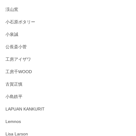
淡いグリーンのカラーがとても可愛いです❤️ ありがとうござ
渓山窯
いましたm(_)m
小石原ポタリー
この度はペンシルオンラインショップをご利用
小泉誠
いただき誠にありがとうございました。森脇さ
んの作品はほっこりいたしますね。今後ともど
公長斎小菅
うぞよろしくお願いいたします。
工房アイザワ
工房千WOOD
森脇靖 湯呑 若苗釉
古賀正慎
2025/04/07
小島鉄平
レビューが遅くなり申し訳ありません、 無事届いておりま
す。 素敵な湯呑みでとても気に入りました。 発送も早く、
LAPUAN KANKURIT
ありがとうございます。 メッセージもありがとうございまし
たm(_)m
Lemnos
Lisa Larson