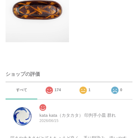
ショップの評価
すべて
174
1
0
kata kata（カタカタ） 印判手小皿 群れ
2026/06/15
深さや大きさがとてもちょうど良く、手に馴染み、洗いやす