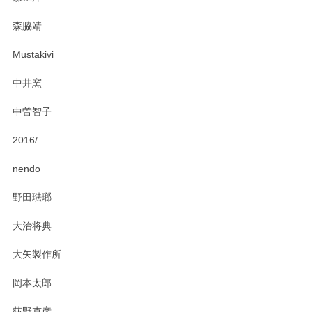
この度はペンシルオンラインショップをご利用
森脇靖
頂き、レビューもありがとうございます。カレ
ー皿を気に入って頂けたようで安心しました。
Mustakivi
気になられるものがありましたら、またお気軽
にお問い合わせください。今後ともよろしくお
中井窯
願いいたします。
中曽智子
2016/
PASS THE BATON（パス ザ バトン） x mina perhonen（ミナ ペルホネン） ディーププレート（咲いている花にただ笑ふ）ミントグリーン
2025/02/12
nendo
野田琺瑯
大治将典
PASS THE BATON（パス ザ バトン） x mina perhonen（ミナ ペルホネン） プレート（咲いている花にただ笑ふ）ミントグリーン
2025/02/12
大矢製作所
岡本太郎
荻野克彦