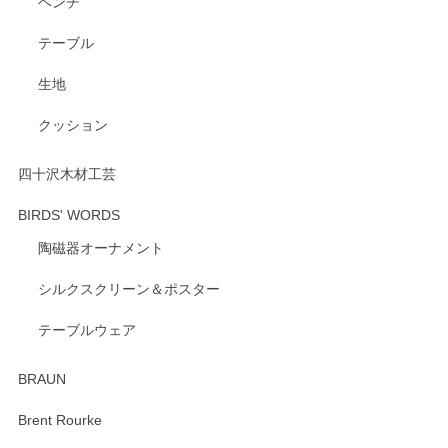
ベンチ
この度はペンシルオンラインショップをご利用
いただき、誠にありがとうございます。 また、
テーブル
レビューをご投稿いただき、重ねてお礼申し上
げます。 深さや大きさ、使い心地を気に入って
生地
いただけたようで大変嬉しく思います。 毎食時
にご愛用いただいているとのこと、とても光栄
クッション
です。 温かいお言葉をいただき、ありがとうご
ざいます。 またのご利用を心よりお待ちしてお
ります。
四十沢木材工芸
BIRDS' WORDS
陶磁器オーナメント
出西窯 カップ＆ソーサー 呉須
2026/04/24
シルクスクリーン＆ポスター
テーブルウェア
ありがとうございました。 出西窯のカップ&ソーサーを探し
ていたので、購入出来て良かったです♪
BRAUN
この度はペンシルオンラインショップをご利用
Brent Rourke
頂き誠にありがとうございます。 お探しのカッ