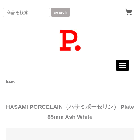
search
Toggle
navigati
Item
HASAMI PORCELAIN（ハサミポーセリン） Plate
85mm Ash White