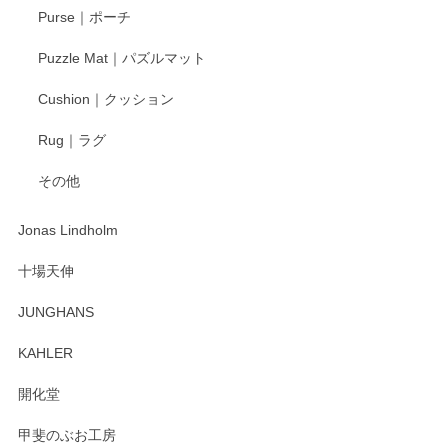
Purse｜ポーチ
Puzzle Mat｜パズルマット
柴田慶信商店 大館曲げわっぱ 白木小判弁当箱（大）
Cushion｜クッション
2025/04/16
Rug｜ラグ
入金翌日にすぐ届きました！ 梱包も丁寧にして頂きメッセー
その他
ジもありがとうございました。 初めてのわっぱ弁当箱で大切
な物を開けるようにドキドキしながら開封しました。綺麗な
わっぱで感激です！ これから大切に使って風合いが変わるの
Jonas Lindholm
も楽しんで行きたいと思います。
十場天伸
この度はペンシルオンラインショップでのご購
JUNGHANS
入、そしてレビューまで誠にありがとうござい
ます。柴田慶信商店さんの曲げわっぱは、日々
KAHLER
の暮らしを豊かにするお品だと私たちも思って
おります。お手入れ方法がいろいろとございま
開化堂
すが、風合いとともにお楽しみ頂けますと幸い
です。今後ともどうぞよろしくお願いいたしま
甲斐のぶお工房