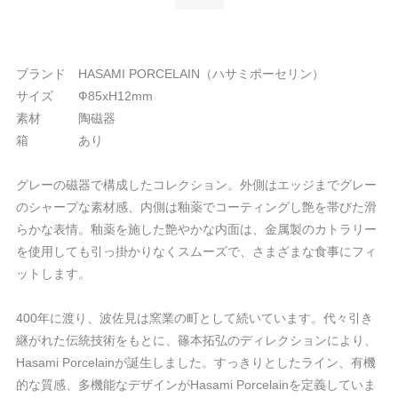
ブランド HASAMI PORCELAIN（ハサミポーセリン）
サイズ Ф85xH12mm
素材 陶磁器
箱 あり
グレーの磁器で構成したコレクション。外側はエッジまでグレー
のシャープな素材感、内側は釉薬でコーティングし艶を帯びた滑
らかな表情。釉薬を施した艶やかな内面は、金属製のカトラリー
を使用しても引っ掛かりなくスムーズで、さまざまな食事にフィ
ットします。
400年に渡り、波佐見は窯業の町として続いています。代々引き
継がれた伝統技術をもとに、篠本拓弘のディレクションにより、
Hasami Porcelainが誕生しました。すっきりとしたライン、有機
的な質感、多機能なデザインがHasami Porcelainを定義していま