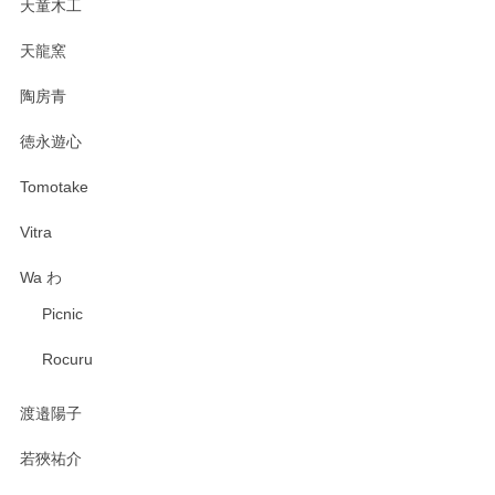
天童木工
天龍窯
陶房青
徳永遊心
Tomotake
Vitra
Wa わ
Picnic
Rocuru
渡邉陽子
若狹祐介