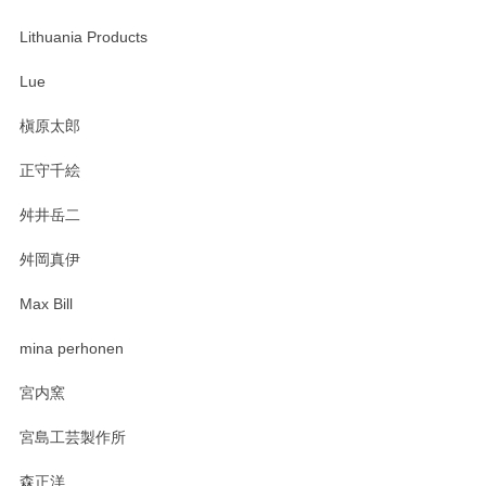
この度は当店をご利用頂き誠にありがとうござ
います。無事に届いたようで安心いたしまし
Lithuania Products
た。ひとつひとつ個性がある素敵な湯呑ですよ
ね。気に入って頂けてうれしいです。マグカッ
Lue
プと花器のレビューもありがとうございます。
今後ともよろしくお願いいたします。
槇原太郎
正守千絵
舛井岳二
柴田慶信商店 大館曲げわっぱ 白木小判弁当箱（大）
2025/03/30
舛岡真伊
Max Bill
zen to カレー皿 plate245 ホワイト
mina perhonen
2025/03/19
宮内窯
ステキなカレー皿早速使わせていただきました。 色々お手数
宮島工芸製作所
おかけしました。 ありがとうございます。
森正洋