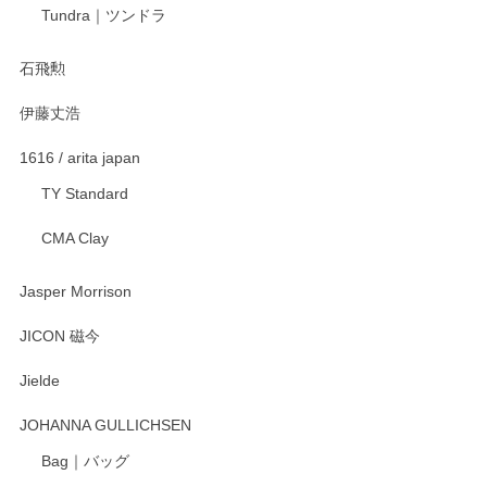
宮島工芸製作所 返しヘラ 小
Tundra｜ツンドラ
2025/12/21
石飛勲
伊藤丈浩
渡邉陽子 マグカップ
2025/11/23
1616 / arita japan
TY Standard
CMA Clay
渡邉陽子 マーメイドタマネギガール 飾蓋付花入
2025/08/20
Jasper Morrison
とても可愛らしい。
JICON 磁今
Jielde
この度はペンシルオンラインショップでのご購
入、そしてレビューまで誠にありがとうござい
JOHANNA GULLICHSEN
ます。気に入って頂けたようで嬉しく思いま
す。今後ともどうぞよろしくお願いいたしま
Bag｜バッグ
す。