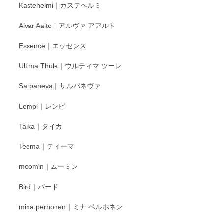
Kastehelmi｜カステヘルミ
タグラムにて入荷状況のご確認をして頂けます
と幸いです。 今後ともよろしくお願いいたしま
Alvar Aalto｜アルヴァ アアルト
す。
Essence｜エッセンス
Ultima Thule｜ウルティマ ツーレ
徳永遊心 色絵花繋ぎ 飯碗
2025/12/24
Sarpaneva｜サルパネヴァ
Lempi｜レンピ
丁寧に対応していただきました。ありがとうございます◎
Taika｜タイカ
この度はペンシルオンラインショップをご利用
Teema｜ティーマ
頂き誠にありがとうございました。 そしてご丁
寧なレビューをありがとうございます。これか
moomin｜ムーミン
らもより良いご対応ができるよう努めてまいり
ます。またのご利用をお待ちしております。
Bird｜バード
mina perhonen｜ミナ ペルホネン