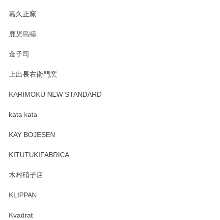
す。
嘉久正窯
鹿児島睦
Sghr（スガハラ） Mini Vase（ミニベース） 一輪挿し 三角錐 クリアー
金子司
2025/04/07
上出長右衛門窯
プレゼント用に購入したので、まだ中は見れていないのです
が、 しっかり梱包されていたので割れてはないと思います。
KARIMOKU NEW STANDARD
kata kata
この度はペンシルオンラインショップをご利用
頂き誠にありがとうございます。 そしてレビュ
KAY BOJESEN
ーも大変嬉しく思います。 今後ともどうぞよろ
しくお願いいたします。
KITUTUKIFABRICA
木村硝子店
KLIPPAN
森脇靖 マグカップ 若苗釉
2025/04/07
Kvadrat