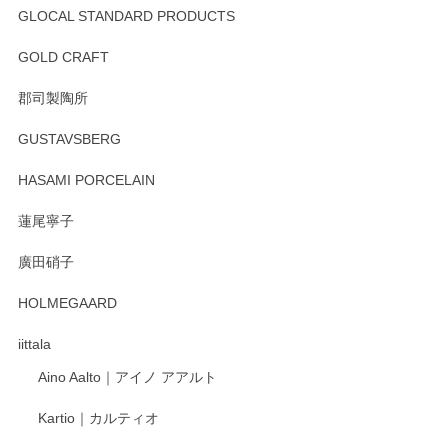
GLOCAL STANDARD PRODUCTS
徳永遊心 みかんづくし 飯碗
2025/12/31
GOLD CRAFT
郡司製陶所
徳永遊心 みかんづくし マグカップ
GUSTAVSBERG
2025/12/31
HASAMI PORCELAIN
蓮尾寧子
徳永遊心 みかんづくし 口巻皿6寸
廣田硝子
2025/12/31
HOLMEGAARD
徳永遊心さんの作品が好きなので、購入できうれしいです。
これからも楽しみにしています。
iittala
Aino Aalto｜アイノ アアルト
レビューをありがとうございます。 そしてお喜
Kartio｜カルティオ
び頂き嬉しいです。 徳永遊心窯の器はこれから
もいろいろと入荷の予定です。 ペンシルインス