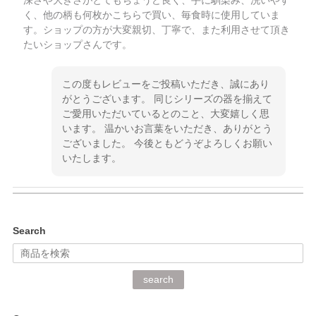
く、他の柄も何枚かこちらで買い、毎食時に使用していま
す。ショップの方が大変親切、丁寧で、また利用させて頂き
たいショップさんです。
この度もレビューをご投稿いただき、誠にあり
がとうございます。 同じシリーズの器を揃えて
ご愛用いただいているとのこと、大変嬉しく思
います。 温かいお言葉をいただき、ありがとう
ございました。 今後ともどうぞよろしくお願い
いたします。
kata kata（カタカタ） 印判手小皿 ぶらさがり
Search
2026/06/15
深さや大きさがとてもちょうど良く、手に馴染み、洗いやす
search
く、他の柄も何枚かこちらで買い、毎食時に使用していま
す。ショップの方が大変丁寧で、1枚不良がありましたが快