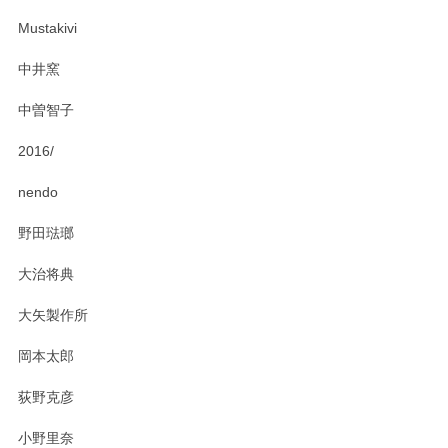
ー皿を気に入って頂けたようで安心しました。
Mustakivi
気になられるものがありましたら、またお気軽
にお問い合わせください。今後ともよろしくお
中井窯
願いいたします。
中曽智子
2016/
PASS THE BATON（パス ザ バトン） x mina perhonen（ミナ ペルホネン） ディーププレート（咲いている花にただ笑ふ）ミントグリーン
2025/02/12
nendo
野田琺瑯
大治将典
PASS THE BATON（パス ザ バトン） x mina perhonen（ミナ ペルホネン） プレート（咲いている花にただ笑ふ）ミントグリーン
2025/02/12
大矢製作所
岡本太郎
荻野克彦
小野里奈