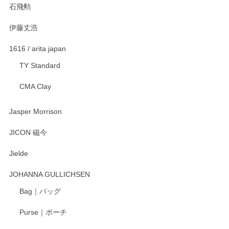
石飛勲
伊藤丈浩
渡邉陽子 マグカップ
2025/11/23
1616 / arita japan
TY Standard
CMA Clay
渡邉陽子 マーメイドタマネギガール 飾蓋付花入
2025/08/20
Jasper Morrison
とても可愛らしい。
JICON 磁今
Jielde
この度はペンシルオンラインショップでのご購
入、そしてレビューまで誠にありがとうござい
JOHANNA GULLICHSEN
ます。気に入って頂けたようで嬉しく思いま
す。今後ともどうぞよろしくお願いいたしま
Bag｜バッグ
す。
Purse｜ポーチ