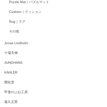
Puzzle Mat｜パズルマット
柴田慶信商店 大館曲げわっぱ 白木小判弁当箱（大）
Cushion｜クッション
2025/04/16
Rug｜ラグ
入金翌日にすぐ届きました！ 梱包も丁寧にして頂きメッセー
その他
ジもありがとうございました。 初めてのわっぱ弁当箱で大切
な物を開けるようにドキドキしながら開封しました。綺麗な
わっぱで感激です！ これから大切に使って風合いが変わるの
Jonas Lindholm
も楽しんで行きたいと思います。
十場天伸
この度はペンシルオンラインショップでのご購
JUNGHANS
入、そしてレビューまで誠にありがとうござい
ます。柴田慶信商店さんの曲げわっぱは、日々
KAHLER
の暮らしを豊かにするお品だと私たちも思って
おります。お手入れ方法がいろいろとございま
開化堂
すが、風合いとともにお楽しみ頂けますと幸い
です。今後ともどうぞよろしくお願いいたしま
甲斐のぶお工房
す。
嘉久正窯