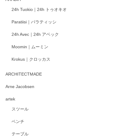
この度もレビューをご投稿いただき、誠にあり
24h Tuokio｜24h トゥオキオ
がとうございます。 同じシリーズの器を揃えて
ご愛用いただいているとのこと、大変嬉しく思
Paratiisi｜パラティッシ
います。 温かいお言葉をいただき、ありがとう
ございました。 今後ともどうぞよろしくお願い
24h Avec｜24h アベック
いたします。
Moomin｜ムーミン
Krokus｜クロッカス
kata kata（カタカタ） 印判手小皿 たんぽぽ
2026/06/15
ARCHITECTMADE
深さや大きさがとてもちょうど良く、手に馴染み、洗いやす
Arne Jacobsen
く、他の柄も何枚かこちらで買い、毎食時に使用していま
artek
す。ショップの方が大変親切、丁寧で、また利用させて頂き
たいショップさんです。
スツール
ベンチ
この度はペンシルオンラインショップをご利用
いただき、誠にありがとうございます。 また、
テーブル
レビューをご投稿いただき、重ねてお礼申し上