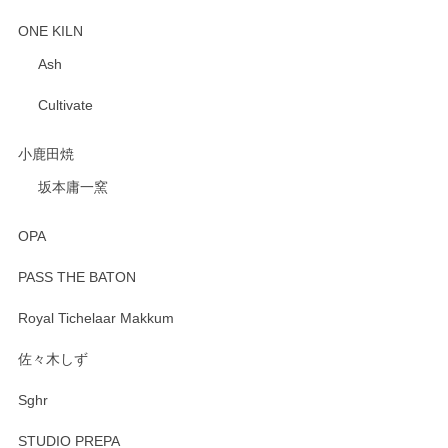
ONE KILN
Ash
Cultivate
小鹿田焼
坂本庸一窯
OPA
PASS THE BATON
Royal Tichelaar Makkum
佐々木しず
Sghr
STUDIO PREPA