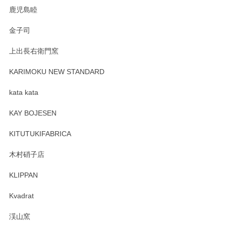
鹿児島睦
Sghr（スガハラ） Mini Vase（ミニベース） 一輪挿し 三角錐 クリアー
金子司
2025/04/07
上出長右衛門窯
プレゼント用に購入したので、まだ中は見れていないのです
が、 しっかり梱包されていたので割れてはないと思います。
KARIMOKU NEW STANDARD
kata kata
この度はペンシルオンラインショップをご利用
頂き誠にありがとうございます。 そしてレビュ
KAY BOJESEN
ーも大変嬉しく思います。 今後ともどうぞよろ
しくお願いいたします。
KITUTUKIFABRICA
木村硝子店
KLIPPAN
森脇靖 マグカップ 若苗釉
2025/04/07
Kvadrat
淡いグリーンのカラーがとても可愛いです❤️ ありがとうござ
渓山窯
いましたm(_)m