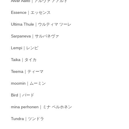
Alvar Aalto｜アルヴァ アアルト
す。
Essence｜エッセンス
Ultima Thule｜ウルティマ ツーレ
徳永遊心 色絵花繋ぎ 飯碗
2025/12/24
Sarpaneva｜サルパネヴァ
Lempi｜レンピ
丁寧に対応していただきました。ありがとうございます◎
Taika｜タイカ
この度はペンシルオンラインショップをご利用
Teema｜ティーマ
頂き誠にありがとうございました。 そしてご丁
寧なレビューをありがとうございます。これか
moomin｜ムーミン
らもより良いご対応ができるよう努めてまいり
ます。またのご利用をお待ちしております。
Bird｜バード
mina perhonen｜ミナ ペルホネン
宮島工芸製作所 返しヘラ 小
Tundra｜ツンドラ
2025/12/21