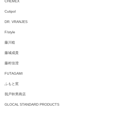
CHEMEX
Cutipol
Brent Rourke（ブレント ルーク） オーバルシェーカーボックス 4
DR. VRANJES
2026/01/15
F/style
注文から手元に届くまでとても早く、梱包もしっかりしてお
藤川稔
りました。お品もとても素敵でした。ありがとうございまし
た。
藤城成貴
この度はペンシルオンラインショップをご利用
藤村佳澄
頂き誠にありがとうございました。 そしてご丁
寧なレビューをありがとうございます。これか
FUTAGAMI
らもより良いご対応ができるよう努めてまいり
ます。またのご利用をお待ちしております。
ふもと窯
我戸幹男商店
GLOCAL STANDARD PRODUCTS
徳永遊心 みかんづくし 飯碗
2025/12/31