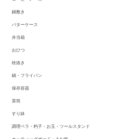
鍋敷き
バターケース
弁当箱
おひつ
栓抜き
鍋・フライパン
保存容器
茶筒
すり鉢
調理ベラ・杓子・お玉・ツールスタンド
カッティッグボード・まな板