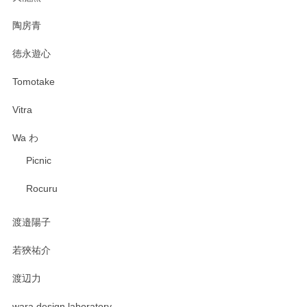
陶房青
徳永遊心
Tomotake
Vitra
Wa わ
Picnic
Rocuru
渡邉陽子
若狹祐介
渡辺力
wara design laboratory