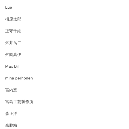
ね。気に入って頂けてうれしいです。マグカッ
Lue
プと花器のレビューもありがとうございます。
今後ともよろしくお願いいたします。
槇原太郎
正守千絵
舛井岳二
柴田慶信商店 大館曲げわっぱ 白木小判弁当箱（大）
2025/03/30
舛岡真伊
Max Bill
zen to カレー皿 plate245 ホワイト
mina perhonen
2025/03/19
宮内窯
ステキなカレー皿早速使わせていただきました。 色々お手数
宮島工芸製作所
おかけしました。 ありがとうございます。
森正洋
この度はペンシルオンラインショップをご利用
森脇靖
頂き、レビューもありがとうございます。カレ