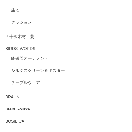
げます。 深さや大きさ、使い心地を気に入って
生地
いただけたようで大変嬉しく思います。 毎食時
にご愛用いただいているとのこと、とても光栄
クッション
です。 温かいお言葉をいただき、ありがとうご
ざいます。 またのご利用を心よりお待ちしてお
ります。
四十沢木材工芸
BIRDS' WORDS
陶磁器オーナメント
出西窯 カップ＆ソーサー 呉須
2026/04/24
シルクスクリーン＆ポスター
テーブルウェア
ありがとうございました。 出西窯のカップ&ソーサーを探し
ていたので、購入出来て良かったです♪
BRAUN
この度はペンシルオンラインショップをご利用
Brent Rourke
頂き誠にありがとうございます。 お探しのカッ
プ＆ソーサーをお届けでき嬉しく思います。 今
BOSILICA
後ともどうぞよろしくお願いいたします。