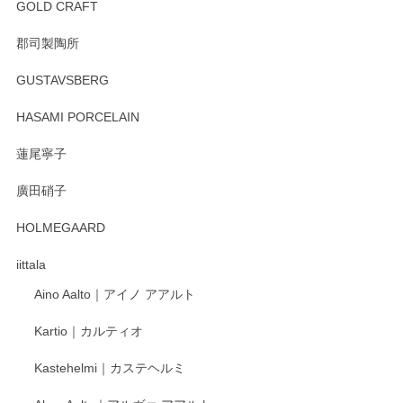
GOLD CRAFT
郡司製陶所
徳永遊心 みかんづくし マグカップ
GUSTAVSBERG
2025/12/31
HASAMI PORCELAIN
蓮尾寧子
徳永遊心 みかんづくし 口巻皿6寸
廣田硝子
2025/12/31
HOLMEGAARD
徳永遊心さんの作品が好きなので、購入できうれしいです。
これからも楽しみにしています。
iittala
Aino Aalto｜アイノ アアルト
レビューをありがとうございます。 そしてお喜
Kartio｜カルティオ
び頂き嬉しいです。 徳永遊心窯の器はこれから
もいろいろと入荷の予定です。 ペンシルインス
Kastehelmi｜カステヘルミ
タグラムにて入荷状況のご確認をして頂けます
と幸いです。 今後ともよろしくお願いいたしま