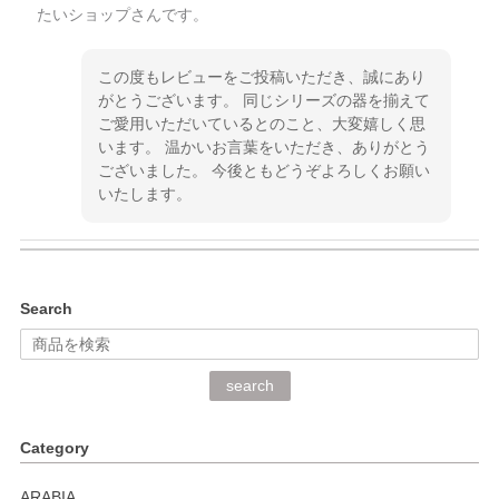
たいショップさんです。
この度もレビューをご投稿いただき、誠にあり
がとうございます。 同じシリーズの器を揃えて
ご愛用いただいているとのこと、大変嬉しく思
います。 温かいお言葉をいただき、ありがとう
ございました。 今後ともどうぞよろしくお願い
いたします。
kata kata（カタカタ） 印判手小皿 ぶらさがり
Search
2026/06/15
深さや大きさがとてもちょうど良く、手に馴染み、洗いやす
search
く、他の柄も何枚かこちらで買い、毎食時に使用していま
す。ショップの方が大変丁寧で、1枚不良がありましたが快
Category
く交換して下さいました。
ARABIA