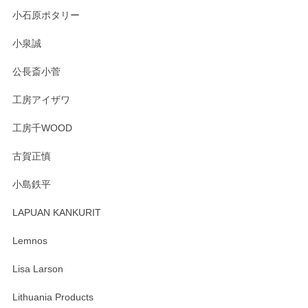
小石原ポタリー
この度はペンシルオンラインショップをご利用
小泉誠
いただき誠にありがとうございました。森脇さ
んの作品はほっこりいたしますね。今後ともど
公長斎小菅
うぞよろしくお願いいたします。
工房アイザワ
工房千WOOD
森脇靖 湯呑 若苗釉
古賀正慎
2025/04/07
小島鉄平
レビューが遅くなり申し訳ありません、 無事届いておりま
す。 素敵な湯呑みでとても気に入りました。 発送も早く、
LAPUAN KANKURIT
ありがとうございます。 メッセージもありがとうございまし
たm(_)m
Lemnos
Lisa Larson
この度は当店をご利用頂き誠にありがとうござ
います。無事に届いたようで安心いたしまし
Lithuania Products
た。ひとつひとつ個性がある素敵な湯呑ですよ