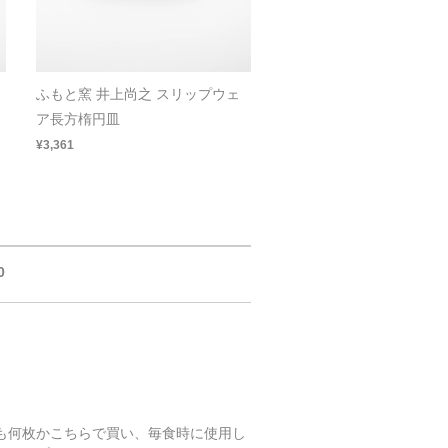
ふもと窯 井上尚之 スリップウェ
ア長方楕円皿
¥3,361
0
も何枚かこちらで買い、毎食時に使用し