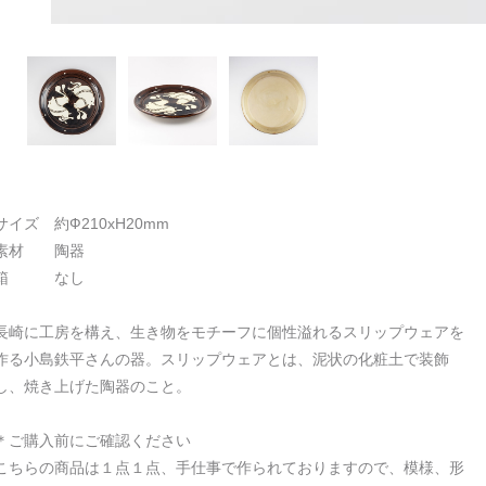
サイズ 約Ф210xH20mm
素材 陶器
箱 なし
長崎に工房を構え、生き物をモチーフに個性溢れるスリップウェアを
作る小島鉄平さんの器。スリップウェアとは、泥状の化粧土で装飾
し、焼き上げた陶器のこと。
＊ご購入前にご確認ください
こちらの商品は１点１点、手仕事で作られておりますので、模様、形