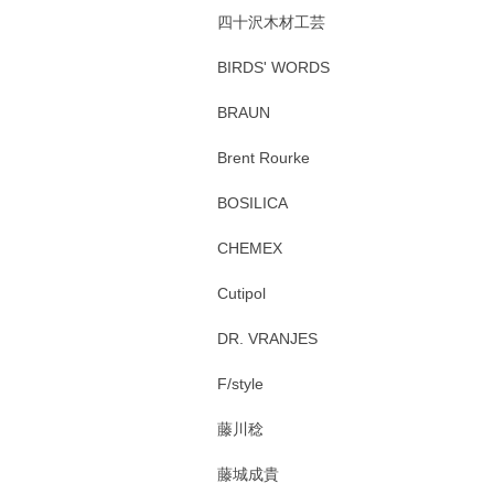
四十沢木材工芸
BIRDS' WORDS
BRAUN
Brent Rourke
BOSILICA
CHEMEX
Cutipol
DR. VRANJES
F/style
藤川稔
藤城成貴