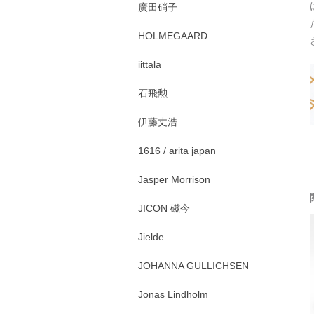
廣田硝子
HOLMEGAARD
iittala
石飛勲
伊藤丈浩
1616 / arita japan
Jasper Morrison
JICON 磁今
Jielde
JOHANNA GULLICHSEN
Jonas Lindholm