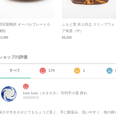
郡司製陶所 オーバルプレート小
ふもと窯 井上尚之 スリップウェ
薄飴
ア角皿（中）
¥3,300
¥5,320
ショップの評価
すべて
174
1
kata kata（カタカタ） 印判手小皿 群れ
2026/06/15
深さや大きさがとてもちょうど良く、手に馴染み、洗いやすく、他の柄