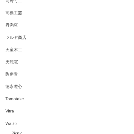
高野竹工
高橋工芸
丹満窯
ツルヤ商店
天童木工
天龍窯
陶房青
徳永遊心
Tomotake
Vitra
Wa わ
Picnic