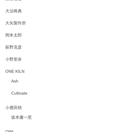
大治将典
PASS THE BATON（パス ザ バトン） x mina perhonen（ミナ ペルホネン） プレート（咲いている花にただ笑ふ）ミントグリーン
2025/02/12
大矢製作所
岡本太郎
荻野克彦
小野里奈
ONE KILN
Ash
Cultivate
小鹿田焼
坂本庸一窯
OPA