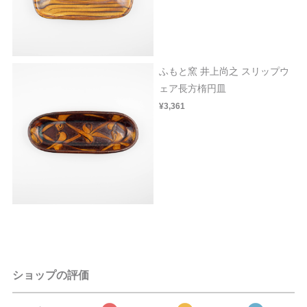
ふもと窯 井上尚之 スリップウ
ェア長方楕円皿
¥3,361
ショップの評価