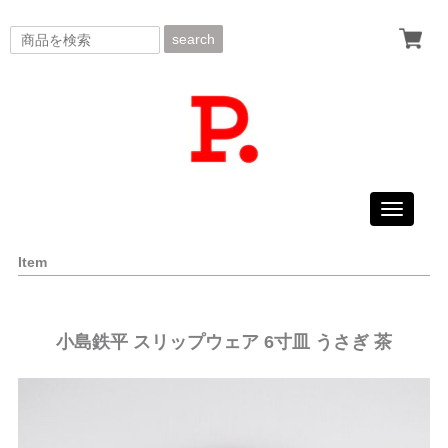
search
Toggle
navigati
Item
小島鉄平 スリップウェア 6寸皿 うさぎ 茶