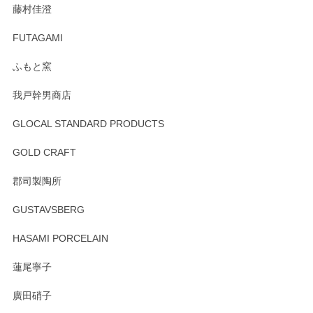
この度はペンシルオンラインショップをご利用
藤村佳澄
頂き誠にありがとうございました。 そしてご丁
寧なレビューをありがとうございます。これか
FUTAGAMI
らもより良いご対応ができるよう努めてまいり
ます。またのご利用をお待ちしております。
ふもと窯
我戸幹男商店
GLOCAL STANDARD PRODUCTS
徳永遊心 みかんづくし 飯碗
2025/12/31
GOLD CRAFT
郡司製陶所
徳永遊心 みかんづくし マグカップ
GUSTAVSBERG
2025/12/31
HASAMI PORCELAIN
蓮尾寧子
徳永遊心 みかんづくし 口巻皿6寸
廣田硝子
2025/12/31