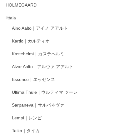
HOLMEGAARD
徳永遊心さんの作品が好きなので、購入できうれしいです。
これからも楽しみにしています。
iittala
Aino Aalto｜アイノ アアルト
レビューをありがとうございます。 そしてお喜
Kartio｜カルティオ
び頂き嬉しいです。 徳永遊心窯の器はこれから
もいろいろと入荷の予定です。 ペンシルインス
Kastehelmi｜カステヘルミ
タグラムにて入荷状況のご確認をして頂けます
と幸いです。 今後ともよろしくお願いいたしま
Alvar Aalto｜アルヴァ アアルト
す。
Essence｜エッセンス
Ultima Thule｜ウルティマ ツーレ
徳永遊心 色絵花繋ぎ 飯碗
2025/12/24
Sarpaneva｜サルパネヴァ
Lempi｜レンピ
丁寧に対応していただきました。ありがとうございます◎
Taika｜タイカ
この度はペンシルオンラインショップをご利用