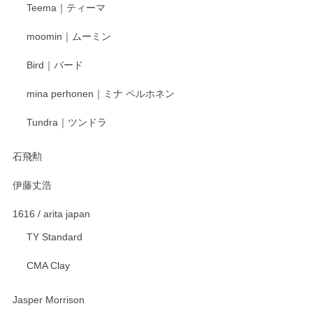
Teema｜ティーマ
頂き誠にありがとうございました。 そしてご丁
寧なレビューをありがとうございます。これか
moomin｜ムーミン
らもより良いご対応ができるよう努めてまいり
ます。またのご利用をお待ちしております。
Bird｜バード
mina perhonen｜ミナ ペルホネン
宮島工芸製作所 返しヘラ 小
Tundra｜ツンドラ
2025/12/21
石飛勲
伊藤丈浩
渡邉陽子 マグカップ
2025/11/23
1616 / arita japan
TY Standard
CMA Clay
渡邉陽子 マーメイドタマネギガール 飾蓋付花入
2025/08/20
Jasper Morrison