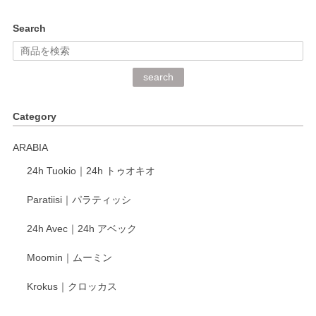
kata kata（カタカタ） 印判手小皿 ぶらさがり
Search
2026/06/15
深さや大きさがとてもちょうど良く、手に馴染み、洗いやす
search
く、他の柄も何枚かこちらで買い、毎食時に使用していま
す。ショップの方が大変丁寧で、1枚不良がありましたが快
Category
く交換して下さいました。
ARABIA
この度もレビューをご投稿いただき、誠にあり
24h Tuokio｜24h トゥオキオ
がとうございます。 同じシリーズの器を揃えて
ご愛用いただいているとのこと、大変嬉しく思
Paratiisi｜パラティッシ
います。 温かいお言葉をいただき、ありがとう
ございました。 今後ともどうぞよろしくお願い
24h Avec｜24h アベック
いたします。
Moomin｜ムーミン
Krokus｜クロッカス
kata kata（カタカタ） 印判手小皿 たんぽぽ
2026/06/15