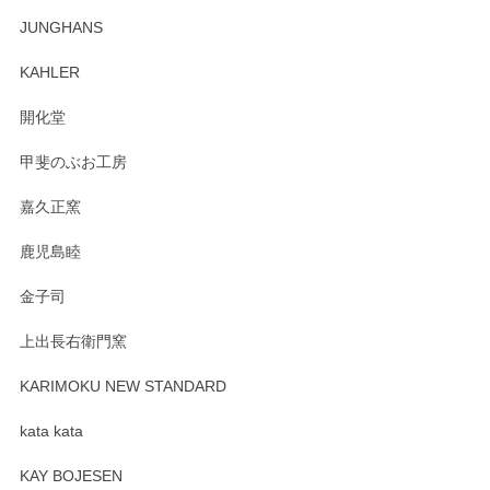
この度はペンシルオンラインショップでのご購
JUNGHANS
入、そしてレビューまで誠にありがとうござい
ます。柴田慶信商店さんの曲げわっぱは、日々
KAHLER
の暮らしを豊かにするお品だと私たちも思って
おります。お手入れ方法がいろいろとございま
開化堂
すが、風合いとともにお楽しみ頂けますと幸い
です。今後ともどうぞよろしくお願いいたしま
甲斐のぶお工房
す。
嘉久正窯
鹿児島睦
Sghr（スガハラ） Mini Vase（ミニベース） 一輪挿し 三角錐 クリアー
金子司
2025/04/07
上出長右衛門窯
プレゼント用に購入したので、まだ中は見れていないのです
が、 しっかり梱包されていたので割れてはないと思います。
KARIMOKU NEW STANDARD
kata kata
この度はペンシルオンラインショップをご利用
頂き誠にありがとうございます。 そしてレビュ
KAY BOJESEN