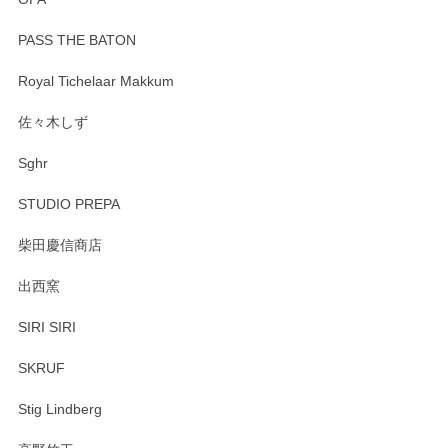
PASS THE BATON
Royal Tichelaar Makkum
佐々木しず
Sghr
STUDIO PREPA
柴田慶信商店
出西窯
SIRI SIRI
SKRUF
Stig Lindberg