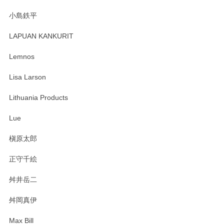
小島鉄平
レビューが遅くなり申し訳ありません、 無事届いておりま
す。 素敵な湯呑みでとても気に入りました。 発送も早く、
LAPUAN KANKURIT
ありがとうございます。 メッセージもありがとうございまし
たm(_)m
Lemnos
Lisa Larson
この度は当店をご利用頂き誠にありがとうござ
います。無事に届いたようで安心いたしまし
Lithuania Products
た。ひとつひとつ個性がある素敵な湯呑ですよ
ね。気に入って頂けてうれしいです。マグカッ
Lue
プと花器のレビューもありがとうございます。
今後ともよろしくお願いいたします。
槇原太郎
正守千絵
舛井岳二
柴田慶信商店 大館曲げわっぱ 白木小判弁当箱（大）
2025/03/30
舛岡真伊
Max Bill