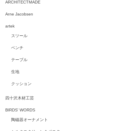
ARCHITECTMADE
深さや大きさがとてもちょうど良く、手に馴染み、洗いやす
Arne Jacobsen
く、他の柄も何枚かこちらで買い、毎食時に使用していま
artek
す。ショップの方が大変親切、丁寧で、また利用させて頂き
たいショップさんです。
スツール
ベンチ
この度はペンシルオンラインショップをご利用
いただき、誠にありがとうございます。 また、
テーブル
レビューをご投稿いただき、重ねてお礼申し上
げます。 深さや大きさ、使い心地を気に入って
生地
いただけたようで大変嬉しく思います。 毎食時
にご愛用いただいているとのこと、とても光栄
クッション
です。 温かいお言葉をいただき、ありがとうご
ざいます。 またのご利用を心よりお待ちしてお
ります。
四十沢木材工芸
BIRDS' WORDS
陶磁器オーナメント
出西窯 カップ＆ソーサー 呉須
2026/04/24