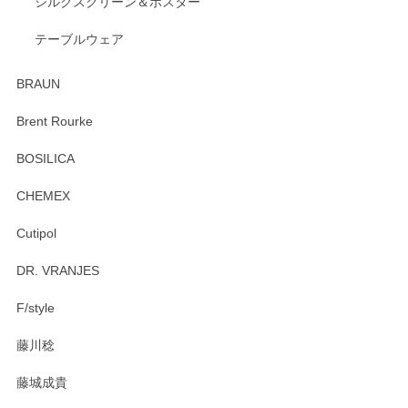
シルクスクリーン＆ポスター
テーブルウェア
ありがとうございました。 出西窯のカップ&ソーサーを探し
ていたので、購入出来て良かったです♪
BRAUN
この度はペンシルオンラインショップをご利用
Brent Rourke
頂き誠にありがとうございます。 お探しのカッ
プ＆ソーサーをお届けでき嬉しく思います。 今
BOSILICA
後ともどうぞよろしくお願いいたします。
CHEMEX
Cutipol
Brent Rourke（ブレント ルーク） オーバルシェーカーボックス 4
DR. VRANJES
2026/01/15
F/style
注文から手元に届くまでとても早く、梱包もしっかりしてお
藤川稔
りました。お品もとても素敵でした。ありがとうございまし
た。
藤城成貴