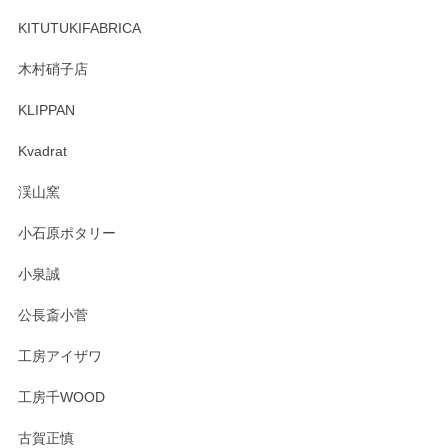
ーも大変嬉しく思います。 今後ともどうぞよろ
しくお願いいたします。
KITUTUKIFABRICA
木村硝子店
KLIPPAN
森脇靖 マグカップ 若苗釉
2025/04/07
Kvadrat
淡いグリーンのカラーがとても可愛いです❤️ ありがとうござ
渓山窯
いましたm(_)m
小石原ポタリー
この度はペンシルオンラインショップをご利用
小泉誠
いただき誠にありがとうございました。森脇さ
んの作品はほっこりいたしますね。今後ともど
公長斎小菅
うぞよろしくお願いいたします。
工房アイザワ
工房千WOOD
森脇靖 湯呑 若苗釉
古賀正慎
2025/04/07