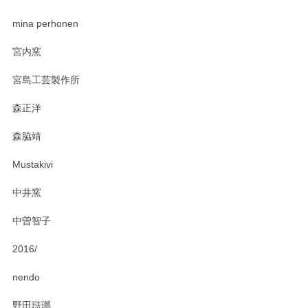
zen to カレー皿 plate245 ホワイト
mina perhonen
2025/03/19
宮内窯
ステキなカレー皿早速使わせていただきました。 色々お手数
宮島工芸製作所
おかけしました。 ありがとうございます。
森正洋
この度はペンシルオンラインショップをご利用
森脇靖
頂き、レビューもありがとうございます。カレ
ー皿を気に入って頂けたようで安心しました。
Mustakivi
気になられるものがありましたら、またお気軽
にお問い合わせください。今後ともよろしくお
中井窯
願いいたします。
中曽智子
2016/
PASS THE BATON（パス ザ バトン） x mina perhonen（ミナ ペルホネン） ディーププレート（咲いている花にただ笑ふ）ミントグリーン
2025/02/12
nendo
野田琺瑯