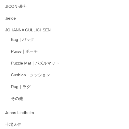
とても可愛らしい。
JICON 磁今
Jielde
この度はペンシルオンラインショップでのご購
入、そしてレビューまで誠にありがとうござい
JOHANNA GULLICHSEN
ます。気に入って頂けたようで嬉しく思いま
す。今後ともどうぞよろしくお願いいたしま
Bag｜バッグ
す。
Purse｜ポーチ
Puzzle Mat｜パズルマット
柴田慶信商店 大館曲げわっぱ 白木小判弁当箱（大）
Cushion｜クッション
2025/04/16
Rug｜ラグ
入金翌日にすぐ届きました！ 梱包も丁寧にして頂きメッセー
その他
ジもありがとうございました。 初めてのわっぱ弁当箱で大切
な物を開けるようにドキドキしながら開封しました。綺麗な
わっぱで感激です！ これから大切に使って風合いが変わるの
Jonas Lindholm
も楽しんで行きたいと思います。
十場天伸