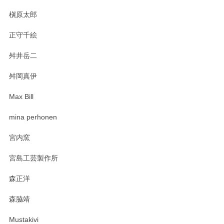
プと花器のレビューもありがとうございます。
今後ともよろしくお願いいたします。
槇原太郎
正守千絵
舛井岳二
柴田慶信商店 大館曲げわっぱ 白木小判弁当箱（大）
2025/03/30
舛岡真伊
Max Bill
zen to カレー皿 plate245 ホワイト
mina perhonen
2025/03/19
宮内窯
ステキなカレー皿早速使わせていただきました。 色々お手数
宮島工芸製作所
おかけしました。 ありがとうございます。
森正洋
この度はペンシルオンラインショップをご利用
森脇靖
頂き、レビューもありがとうございます。カレ
ー皿を気に入って頂けたようで安心しました。
Mustakivi
気になられるものがありましたら、またお気軽