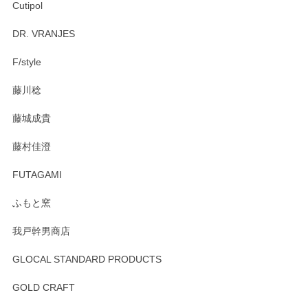
Cutipol
Brent Rourke（ブレント ルーク） オーバルシェーカーボックス 4
DR. VRANJES
2026/01/15
F/style
注文から手元に届くまでとても早く、梱包もしっかりしてお
藤川稔
りました。お品もとても素敵でした。ありがとうございまし
た。
藤城成貴
この度はペンシルオンラインショップをご利用
藤村佳澄
頂き誠にありがとうございました。 そしてご丁
寧なレビューをありがとうございます。これか
FUTAGAMI
らもより良いご対応ができるよう努めてまいり
ます。またのご利用をお待ちしております。
ふもと窯
我戸幹男商店
GLOCAL STANDARD PRODUCTS
徳永遊心 みかんづくし 飯碗
2025/12/31
GOLD CRAFT