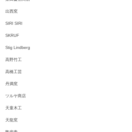
出西窯
SIRI SIRI
SKRUF
Stig Lindberg
高野竹工
高橋工芸
丹満窯
ツルヤ商店
天童木工
天龍窯
陶房青