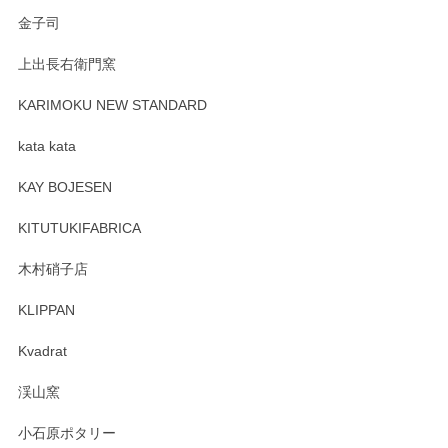
Sghr（スガハラ） Mini Vase（ミニベース） 一輪挿し 三角錐 クリアー
金子司
2025/04/07
上出長右衛門窯
プレゼント用に購入したので、まだ中は見れていないのです
が、 しっかり梱包されていたので割れてはないと思います。
KARIMOKU NEW STANDARD
kata kata
この度はペンシルオンラインショップをご利用
頂き誠にありがとうございます。 そしてレビュ
KAY BOJESEN
ーも大変嬉しく思います。 今後ともどうぞよろ
しくお願いいたします。
KITUTUKIFABRICA
木村硝子店
KLIPPAN
森脇靖 マグカップ 若苗釉
2025/04/07
Kvadrat
淡いグリーンのカラーがとても可愛いです❤️ ありがとうござ
渓山窯
いましたm(_)m
小石原ポタリー