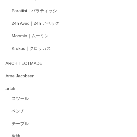
ご愛用いただいているとのこと、大変嬉しく思
Paratiisi｜パラティッシ
います。 温かいお言葉をいただき、ありがとう
ございました。 今後ともどうぞよろしくお願い
24h Avec｜24h アベック
いたします。
Moomin｜ムーミン
Krokus｜クロッカス
kata kata（カタカタ） 印判手小皿 たんぽぽ
2026/06/15
ARCHITECTMADE
深さや大きさがとてもちょうど良く、手に馴染み、洗いやす
Arne Jacobsen
く、他の柄も何枚かこちらで買い、毎食時に使用していま
artek
す。ショップの方が大変親切、丁寧で、また利用させて頂き
たいショップさんです。
スツール
ベンチ
この度はペンシルオンラインショップをご利用
いただき、誠にありがとうございます。 また、
テーブル
レビューをご投稿いただき、重ねてお礼申し上
げます。 深さや大きさ、使い心地を気に入って
生地