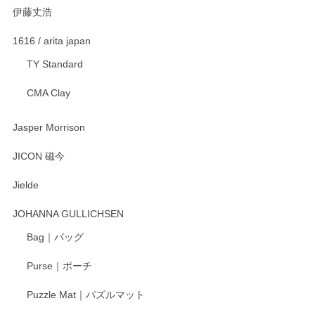
伊藤丈浩
渡邉陽子 マグカップ
2025/11/23
1616 / arita japan
TY Standard
CMA Clay
渡邉陽子 マーメイドタマネギガール 飾蓋付花入
2025/08/20
Jasper Morrison
とても可愛らしい。
JICON 磁今
Jielde
この度はペンシルオンラインショップでのご購
入、そしてレビューまで誠にありがとうござい
JOHANNA GULLICHSEN
ます。気に入って頂けたようで嬉しく思いま
す。今後ともどうぞよろしくお願いいたしま
Bag｜バッグ
す。
Purse｜ポーチ
Puzzle Mat｜パズルマット