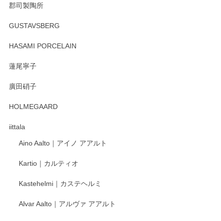
郡司製陶所
徳永遊心 みかんづくし マグカップ
GUSTAVSBERG
2025/12/31
HASAMI PORCELAIN
蓮尾寧子
徳永遊心 みかんづくし 口巻皿6寸
廣田硝子
2025/12/31
HOLMEGAARD
徳永遊心さんの作品が好きなので、購入できうれしいです。
これからも楽しみにしています。
iittala
Aino Aalto｜アイノ アアルト
レビューをありがとうございます。 そしてお喜
Kartio｜カルティオ
び頂き嬉しいです。 徳永遊心窯の器はこれから
もいろいろと入荷の予定です。 ペンシルインス
Kastehelmi｜カステヘルミ
タグラムにて入荷状況のご確認をして頂けます
と幸いです。 今後ともよろしくお願いいたしま
Alvar Aalto｜アルヴァ アアルト
す。