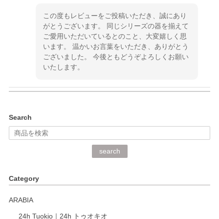
この度もレビューをご投稿いただき、誠にあり
がとうございます。 同じシリーズの器を揃えて
ご愛用いただいているとのこと、大変嬉しく思
います。 温かいお言葉をいただき、ありがとう
ございました。 今後ともどうぞよろしくお願い
いたします。
kata kata（カタカタ） 印判手小皿 ぶらさがり
Search
2026/06/15
深さや大きさがとてもちょうど良く、手に馴染み、洗いやす
search
く、他の柄も何枚かこちらで買い、毎食時に使用していま
す。ショップの方が大変丁寧で、1枚不良がありましたが快
Category
く交換して下さいました。
ARABIA
この度もレビューをご投稿いただき、誠にあり
24h Tuokio｜24h トゥオキオ
がとうございます。 同じシリーズの器を揃えて