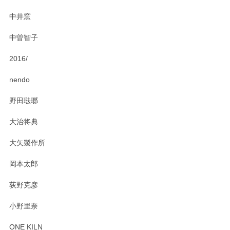
にお問い合わせください。今後ともよろしくお
中井窯
願いいたします。
中曽智子
2016/
PASS THE BATON（パス ザ バトン） x mina perhonen（ミナ ペルホネン） ディーププレート（咲いている花にただ笑ふ）ミントグリーン
2025/02/12
nendo
野田琺瑯
大治将典
PASS THE BATON（パス ザ バトン） x mina perhonen（ミナ ペルホネン） プレート（咲いている花にただ笑ふ）ミントグリーン
2025/02/12
大矢製作所
岡本太郎
荻野克彦
小野里奈
ONE KILN