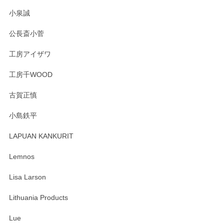
この度はペンシルオンラインショップをご利用
小泉誠
いただき誠にありがとうございました。森脇さ
んの作品はほっこりいたしますね。今後ともど
公長斎小菅
うぞよろしくお願いいたします。
工房アイザワ
工房千WOOD
森脇靖 湯呑 若苗釉
古賀正慎
2025/04/07
小島鉄平
レビューが遅くなり申し訳ありません、 無事届いておりま
す。 素敵な湯呑みでとても気に入りました。 発送も早く、
LAPUAN KANKURIT
ありがとうございます。 メッセージもありがとうございまし
たm(_)m
Lemnos
Lisa Larson
この度は当店をご利用頂き誠にありがとうござ
います。無事に届いたようで安心いたしまし
Lithuania Products
た。ひとつひとつ個性がある素敵な湯呑ですよ
ね。気に入って頂けてうれしいです。マグカッ
Lue