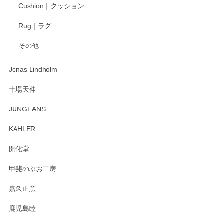
柴田慶信商店 大館曲げわっぱ 白木小判弁当箱（大）
Cushion｜クッション
2025/04/16
Rug｜ラグ
入金翌日にすぐ届きました！ 梱包も丁寧にして頂きメッセー
その他
ジもありがとうございました。 初めてのわっぱ弁当箱で大切
な物を開けるようにドキドキしながら開封しました。綺麗な
わっぱで感激です！ これから大切に使って風合いが変わるの
Jonas Lindholm
も楽しんで行きたいと思います。
十場天伸
この度はペンシルオンラインショップでのご購
JUNGHANS
入、そしてレビューまで誠にありがとうござい
ます。柴田慶信商店さんの曲げわっぱは、日々
KAHLER
の暮らしを豊かにするお品だと私たちも思って
おります。お手入れ方法がいろいろとございま
開化堂
すが、風合いとともにお楽しみ頂けますと幸い
です。今後ともどうぞよろしくお願いいたしま
甲斐のぶお工房
す。
嘉久正窯
鹿児島睦