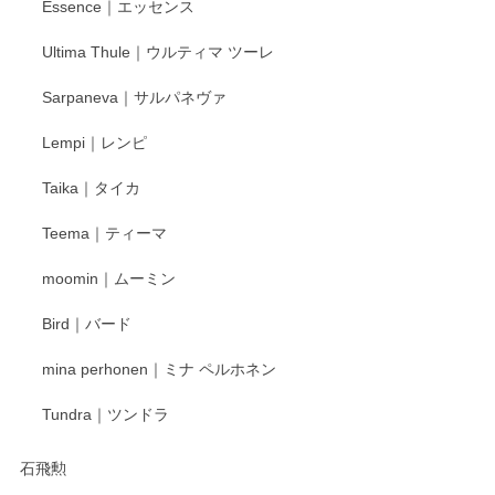
Essence｜エッセンス
Ultima Thule｜ウルティマ ツーレ
徳永遊心 色絵花繋ぎ 飯碗
2025/12/24
Sarpaneva｜サルパネヴァ
Lempi｜レンピ
丁寧に対応していただきました。ありがとうございます◎
Taika｜タイカ
この度はペンシルオンラインショップをご利用
Teema｜ティーマ
頂き誠にありがとうございました。 そしてご丁
寧なレビューをありがとうございます。これか
moomin｜ムーミン
らもより良いご対応ができるよう努めてまいり
ます。またのご利用をお待ちしております。
Bird｜バード
mina perhonen｜ミナ ペルホネン
宮島工芸製作所 返しヘラ 小
Tundra｜ツンドラ
2025/12/21
石飛勲