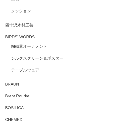
いただけたようで大変嬉しく思います。 毎食時
にご愛用いただいているとのこと、とても光栄
クッション
です。 温かいお言葉をいただき、ありがとうご
ざいます。 またのご利用を心よりお待ちしてお
ります。
四十沢木材工芸
BIRDS' WORDS
陶磁器オーナメント
出西窯 カップ＆ソーサー 呉須
2026/04/24
シルクスクリーン＆ポスター
テーブルウェア
ありがとうございました。 出西窯のカップ&ソーサーを探し
ていたので、購入出来て良かったです♪
BRAUN
この度はペンシルオンラインショップをご利用
Brent Rourke
頂き誠にありがとうございます。 お探しのカッ
プ＆ソーサーをお届けでき嬉しく思います。 今
BOSILICA
後ともどうぞよろしくお願いいたします。
CHEMEX