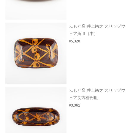
ふもと窯 井上尚之 スリップウ
ェア角皿（中）
¥5,320
ふもと窯 井上尚之 スリップウ
ェア長方楕円皿
¥3,361