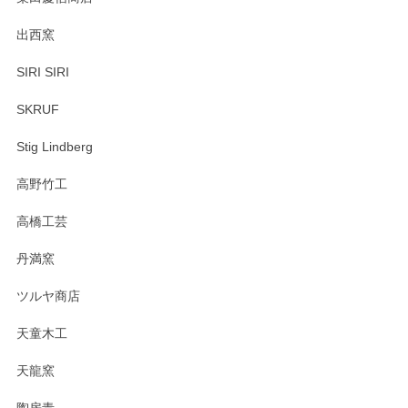
出西窯
SIRI SIRI
SKRUF
Stig Lindberg
高野竹工
高橋工芸
丹満窯
ツルヤ商店
天童木工
天龍窯
陶房青