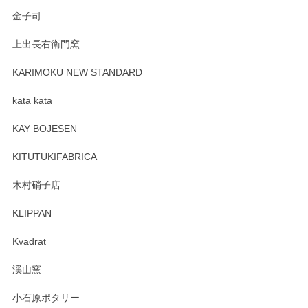
Sghr（スガハラ） Mini Vase（ミニベース） 一輪挿し 三角錐 クリアー
金子司
2025/04/07
上出長右衛門窯
プレゼント用に購入したので、まだ中は見れていないのです
が、 しっかり梱包されていたので割れてはないと思います。
KARIMOKU NEW STANDARD
kata kata
この度はペンシルオンラインショップをご利用
頂き誠にありがとうございます。 そしてレビュ
KAY BOJESEN
ーも大変嬉しく思います。 今後ともどうぞよろ
しくお願いいたします。
KITUTUKIFABRICA
木村硝子店
KLIPPAN
森脇靖 マグカップ 若苗釉
2025/04/07
Kvadrat
淡いグリーンのカラーがとても可愛いです❤️ ありがとうござ
渓山窯
いましたm(_)m
小石原ポタリー