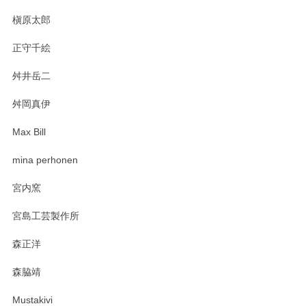
プと花器のレビューもありがとうございます。
今後ともよろしくお願いいたします。
槇原太郎
正守千絵
舛井岳二
柴田慶信商店 大館曲げわっぱ 白木小判弁当箱（大）
2025/03/30
舛岡真伊
Max Bill
zen to カレー皿 plate245 ホワイト
mina perhonen
2025/03/19
宮内窯
ステキなカレー皿早速使わせていただきました。 色々お手数
宮島工芸製作所
おかけしました。 ありがとうございます。
森正洋
この度はペンシルオンラインショップをご利用
森脇靖
頂き、レビューもありがとうございます。カレ
ー皿を気に入って頂けたようで安心しました。
Mustakivi
気になられるものがありましたら、またお気軽