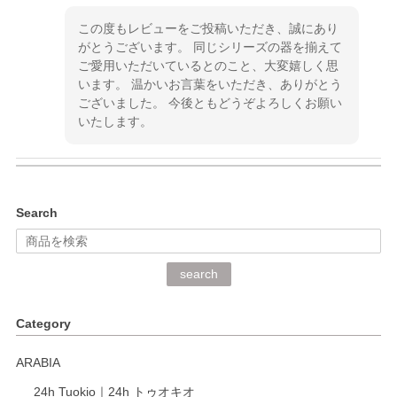
この度もレビューをご投稿いただき、誠にあり
がとうございます。 同じシリーズの器を揃えて
ご愛用いただいているとのこと、大変嬉しく思
います。 温かいお言葉をいただき、ありがとう
ございました。 今後ともどうぞよろしくお願い
いたします。
kata kata（カタカタ） 印判手小皿 ぶらさがり
Search
2026/06/15
深さや大きさがとてもちょうど良く、手に馴染み、洗いやす
search
く、他の柄も何枚かこちらで買い、毎食時に使用していま
す。ショップの方が大変丁寧で、1枚不良がありましたが快
Category
く交換して下さいました。
ARABIA
この度もレビューをご投稿いただき、誠にあり
24h Tuokio｜24h トゥオキオ
がとうございます。 同じシリーズの器を揃えて