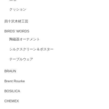
いただけたようで大変嬉しく思います。 毎食時
にご愛用いただいているとのこと、とても光栄
クッション
です。 温かいお言葉をいただき、ありがとうご
ざいます。 またのご利用を心よりお待ちしてお
ります。
四十沢木材工芸
BIRDS' WORDS
陶磁器オーナメント
出西窯 カップ＆ソーサー 呉須
2026/04/24
シルクスクリーン＆ポスター
テーブルウェア
ありがとうございました。 出西窯のカップ&ソーサーを探し
ていたので、購入出来て良かったです♪
BRAUN
この度はペンシルオンラインショップをご利用
Brent Rourke
頂き誠にありがとうございます。 お探しのカッ
プ＆ソーサーをお届けでき嬉しく思います。 今
BOSILICA
後ともどうぞよろしくお願いいたします。
CHEMEX