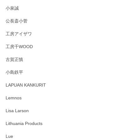
この度はペンシルオンラインショップをご利用
小泉誠
いただき誠にありがとうございました。森脇さ
んの作品はほっこりいたしますね。今後ともど
公長斎小菅
うぞよろしくお願いいたします。
工房アイザワ
工房千WOOD
森脇靖 湯呑 若苗釉
古賀正慎
2025/04/07
小島鉄平
レビューが遅くなり申し訳ありません、 無事届いておりま
す。 素敵な湯呑みでとても気に入りました。 発送も早く、
LAPUAN KANKURIT
ありがとうございます。 メッセージもありがとうございまし
たm(_)m
Lemnos
Lisa Larson
この度は当店をご利用頂き誠にありがとうござ
います。無事に届いたようで安心いたしまし
Lithuania Products
た。ひとつひとつ個性がある素敵な湯呑ですよ
ね。気に入って頂けてうれしいです。マグカッ
Lue