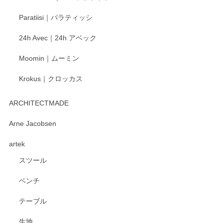
ご愛用いただいているとのこと、大変嬉しく思
Paratiisi｜パラティッシ
います。 温かいお言葉をいただき、ありがとう
ございました。 今後ともどうぞよろしくお願い
24h Avec｜24h アベック
いたします。
Moomin｜ムーミン
Krokus｜クロッカス
kata kata（カタカタ） 印判手小皿 たんぽぽ
2026/06/15
ARCHITECTMADE
深さや大きさがとてもちょうど良く、手に馴染み、洗いやす
Arne Jacobsen
く、他の柄も何枚かこちらで買い、毎食時に使用していま
artek
す。ショップの方が大変親切、丁寧で、また利用させて頂き
たいショップさんです。
スツール
ベンチ
この度はペンシルオンラインショップをご利用
いただき、誠にありがとうございます。 また、
テーブル
レビューをご投稿いただき、重ねてお礼申し上
げます。 深さや大きさ、使い心地を気に入って
生地