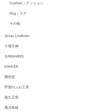
柴田慶信商店 大館曲げわっぱ 白木小判弁当箱（大）
Cushion｜クッション
2025/04/16
Rug｜ラグ
入金翌日にすぐ届きました！ 梱包も丁寧にして頂きメッセー
その他
ジもありがとうございました。 初めてのわっぱ弁当箱で大切
な物を開けるようにドキドキしながら開封しました。綺麗な
わっぱで感激です！ これから大切に使って風合いが変わるの
Jonas Lindholm
も楽しんで行きたいと思います。
十場天伸
この度はペンシルオンラインショップでのご購
JUNGHANS
入、そしてレビューまで誠にありがとうござい
ます。柴田慶信商店さんの曲げわっぱは、日々
KAHLER
の暮らしを豊かにするお品だと私たちも思って
おります。お手入れ方法がいろいろとございま
開化堂
すが、風合いとともにお楽しみ頂けますと幸い
です。今後ともどうぞよろしくお願いいたしま
甲斐のぶお工房
す。
嘉久正窯
鹿児島睦