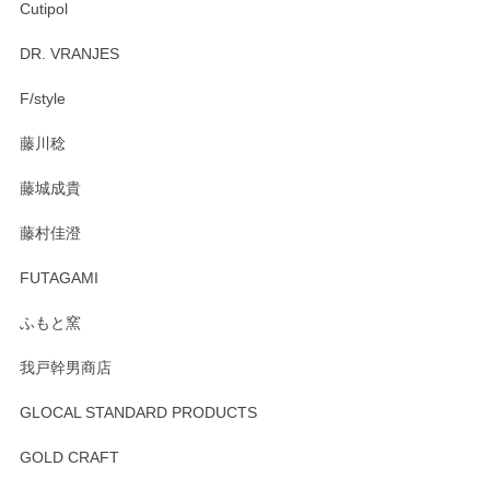
Cutipol
Brent Rourke（ブレント ルーク） オーバルシェーカーボックス 4
DR. VRANJES
2026/01/15
F/style
注文から手元に届くまでとても早く、梱包もしっかりしてお
藤川稔
りました。お品もとても素敵でした。ありがとうございまし
た。
藤城成貴
この度はペンシルオンラインショップをご利用
藤村佳澄
頂き誠にありがとうございました。 そしてご丁
寧なレビューをありがとうございます。これか
FUTAGAMI
らもより良いご対応ができるよう努めてまいり
ます。またのご利用をお待ちしております。
ふもと窯
我戸幹男商店
GLOCAL STANDARD PRODUCTS
徳永遊心 みかんづくし 飯碗
2025/12/31
GOLD CRAFT