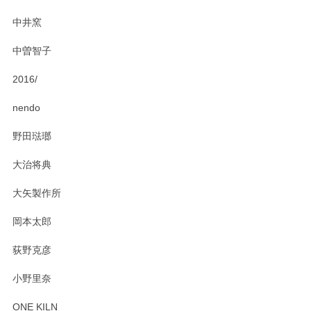
にお問い合わせください。今後ともよろしくお
中井窯
願いいたします。
中曽智子
2016/
PASS THE BATON（パス ザ バトン） x mina perhonen（ミナ ペルホネン） ディーププレート（咲いている花にただ笑ふ）ミントグリーン
2025/02/12
nendo
野田琺瑯
大治将典
PASS THE BATON（パス ザ バトン） x mina perhonen（ミナ ペルホネン） プレート（咲いている花にただ笑ふ）ミントグリーン
2025/02/12
大矢製作所
岡本太郎
荻野克彦
小野里奈
ONE KILN