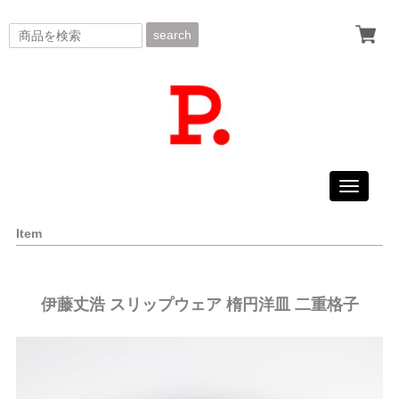
search
Toggle
navigati
Item
伊藤丈浩 スリップウェア 楕円洋皿 二重格子