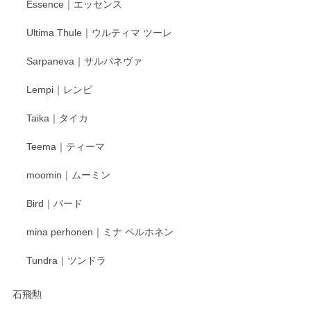
Essence｜エッセンス
Ultima Thule｜ウルティマ ツーレ
徳永遊心 色絵花繋ぎ 飯碗
2025/12/24
Sarpaneva｜サルパネヴァ
Lempi｜レンピ
丁寧に対応していただきました。ありがとうございます◎
Taika｜タイカ
この度はペンシルオンラインショップをご利用
Teema｜ティーマ
頂き誠にありがとうございました。 そしてご丁
寧なレビューをありがとうございます。これか
moomin｜ムーミン
らもより良いご対応ができるよう努めてまいり
ます。またのご利用をお待ちしております。
Bird｜バード
mina perhonen｜ミナ ペルホネン
宮島工芸製作所 返しヘラ 小
Tundra｜ツンドラ
2025/12/21
石飛勲