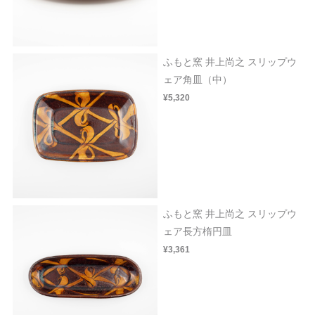
ふもと窯 井上尚之 スリップウ
ェア角皿（中）
¥5,320
ふもと窯 井上尚之 スリップウ
ェア長方楕円皿
¥3,361