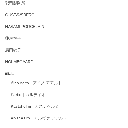
郡司製陶所
徳永遊心 みかんづくし マグカップ
GUSTAVSBERG
2025/12/31
HASAMI PORCELAIN
蓮尾寧子
徳永遊心 みかんづくし 口巻皿6寸
廣田硝子
2025/12/31
HOLMEGAARD
徳永遊心さんの作品が好きなので、購入できうれしいです。
これからも楽しみにしています。
iittala
Aino Aalto｜アイノ アアルト
レビューをありがとうございます。 そしてお喜
Kartio｜カルティオ
び頂き嬉しいです。 徳永遊心窯の器はこれから
もいろいろと入荷の予定です。 ペンシルインス
Kastehelmi｜カステヘルミ
タグラムにて入荷状況のご確認をして頂けます
と幸いです。 今後ともよろしくお願いいたしま
Alvar Aalto｜アルヴァ アアルト
す。