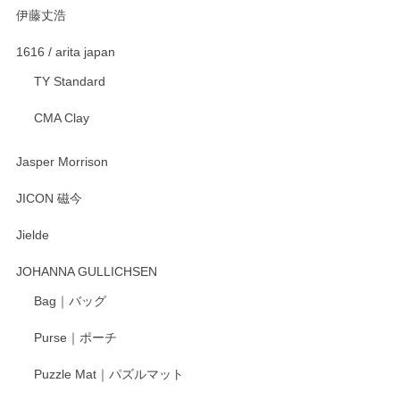
伊藤丈浩
渡邉陽子 マグカップ
2025/11/23
1616 / arita japan
TY Standard
CMA Clay
渡邉陽子 マーメイドタマネギガール 飾蓋付花入
2025/08/20
Jasper Morrison
とても可愛らしい。
JICON 磁今
Jielde
この度はペンシルオンラインショップでのご購
入、そしてレビューまで誠にありがとうござい
JOHANNA GULLICHSEN
ます。気に入って頂けたようで嬉しく思いま
す。今後ともどうぞよろしくお願いいたしま
Bag｜バッグ
す。
Purse｜ポーチ
Puzzle Mat｜パズルマット